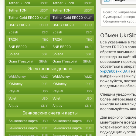
Kingex
Tether BEP20
Tether BEP20
USDT
USDT
Tether TON
Tether TON
USDT
USDT
Всего по направле
Суммарный резерв
Tether Gold ERC20
Tether Gold ERC20
XAUT
XAUT
Официальный курс
USDC ERC20
USDC ERC20
USDC
USDC
Zcash
Zcash
ZEC
ZEC
Обмен UkrSi
TRON
TRON
TRX
TRX
Все указанные в та
BNB BEP20
BNB BEP20
Tether ERC20 в зол
BNB
BNB
обратите внимание 
Solana
Solana
SOL
SOL
перехода на сайт о
Gram (Toncoin)
Gram (Toncoin)
совершили переход 
GRAM
GRAM
обратиться к опера
Электронные деньги
УкрСиббанк UAH
н
выбранный вами пунк
WebMoney
WebMoney
WMZ
WMZ
пожалуйста, постав
ЮMoney
ЮMoney
RUB
RUB
владельцами обменн
PayPal
PayPal
USD
USD
Спешим уведомить,
Volet
Volet
USD
USD
более интересный 
никогда не меняли 
Alipay
Alipay
CNY
CNY
воспользуйтесь наш
Банковские счета и карты
Для верного подсче
Банковская карта
Банковская карта
USD
USD
мониторинге всегд
устраивают, воспо
Банковская карта
Банковская карта
RUB
RUB
подходящих курсов 
Банковская карта
Банковская карта
EUR
EUR