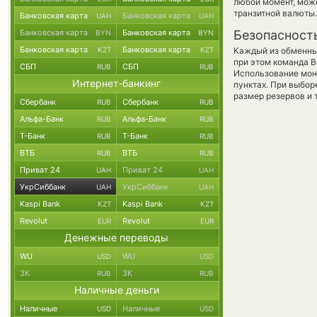
любой момент, мож
транзитной валюты.
Банковская карта
Банковская карта
UAH
UAH
Банковская карта
Банковская карта
Безопасност
BYN
BYN
Банковская карта
Банковская карта
KZT
KZT
Каждый из обменны
при этом команда 
СБП
СБП
RUB
RUB
Использование мон
Интернет-банкинг
пунктах. При выбор
размер резервов и 
Сбербанк
Сбербанк
RUB
RUB
Альфа-Банк
Альфа-Банк
RUB
RUB
Т-Банк
Т-Банк
RUB
RUB
ВТБ
ВТБ
RUB
RUB
Приват 24
Приват 24
UAH
UAH
УкрСиббанк
УкрСиббанк
UAH
UAH
Kaspi Bank
Kaspi Bank
KZT
KZT
Revolut
Revolut
EUR
EUR
Денежные переводы
WU
WU
USD
USD
ЗК
ЗК
RUB
RUB
Наличные деньги
Наличные
Наличные
USD
USD