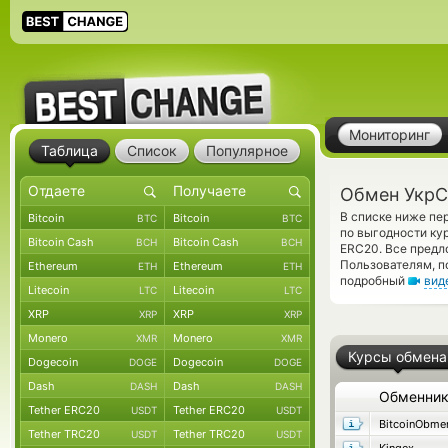
Мониторинг
Таблица
Список
Популярное
Обмен УкрС
В списке ниже пе
Bitcoin
Bitcoin
BTC
BTC
по выгодности ку
Bitcoin Cash
Bitcoin Cash
BCH
BCH
ERC20. Все предл
Пользователям, п
Ethereum
Ethereum
ETH
ETH
подробный
вид
Litecoin
Litecoin
LTC
LTC
XRP
XRP
XRP
XRP
Monero
Monero
XMR
XMR
Курсы обмена
Dogecoin
Dogecoin
DOGE
DOGE
Dash
Dash
DASH
DASH
Обменни
Tether ERC20
Tether ERC20
USDT
USDT
BitcoinObme
Tether TRC20
Tether TRC20
USDT
USDT