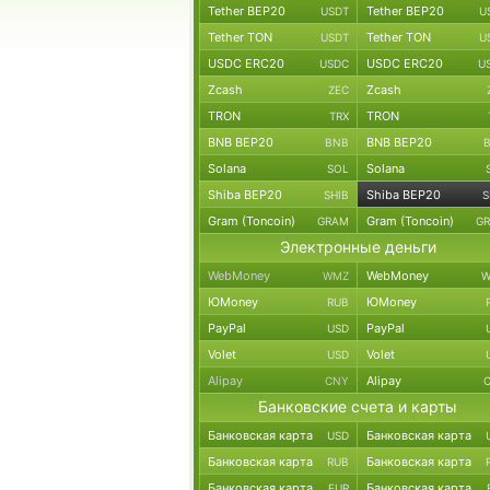
Tether BEP20
Tether BEP20
USDT
U
Tether TON
Tether TON
USDT
U
USDC ERC20
USDC ERC20
USDC
U
Zcash
Zcash
ZEC
TRON
TRON
TRX
BNB BEP20
BNB BEP20
BNB
Solana
Solana
SOL
Shiba BEP20
Shiba BEP20
SHIB
S
Gram (Toncoin)
Gram (Toncoin)
GRAM
G
Электронные деньги
WebMoney
WebMoney
WMZ
W
ЮMoney
ЮMoney
RUB
PayPal
PayPal
USD
Volet
Volet
USD
Alipay
Alipay
CNY
Банковские счета и карты
Банковская карта
Банковская карта
USD
Банковская карта
Банковская карта
RUB
Банковская карта
Банковская карта
EUR