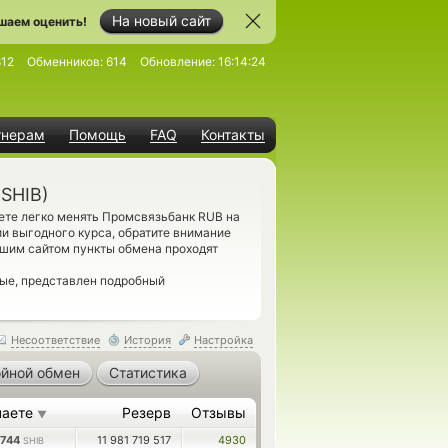
На новый сайт
шаем оценить!
812
Обменников:
614
Обновление:
16:14:24
тнерам
Помощь
FAQ
Контакты
SHIB)
ете легко менять Промсвязьбанк RUB на
ии выгодного курса, обратите внимание
ашим сайтом пункты обмена проходят
вые, представлен подробный
Несоответствие
История
Настройка
йной обмен
Статистика
чаете
Резерв
Отзывы
▼
7744
11 981 719 517
4930
SHIB