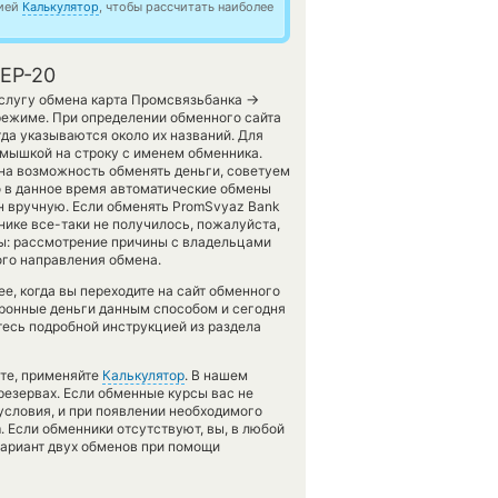
цией
Калькулятор
, чтобы рассчитать наиболее
BEP-20
→
услугу обмена карта Промсвязьбанка
режиме. При определении обменного сайта
да указываются около их названий. Для
 мышкой на строку с именем обменника.
ена возможность обменять деньги, советуем
то в данное время автоматические обмены
 вручную. Если обменять PromSvyaz Bank
ннике все-таки не получилось, пожалуйста,
ы: рассмотрение причины с владельцами
ого направления обмена.
е, когда вы переходите на сайт обменного
ктронные деньги данным способом и сегодня
тесь подробной инструкцией из раздела
ете, применяйте
Калькулятор
. В нашем
 резервах. Если обменные курсы вас не
 условия, и при появлении необходимого
. Если обменники отсутствуют, вы, в любой
вариант двух обменов при помощи