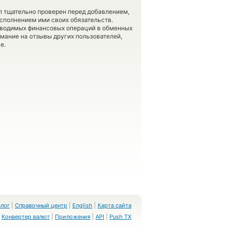
л тщательно проверен перед добавлением,
сполнением ими своих обязательств.
оводимых финансовых операций в обменных
имание на отзывы других пользователей,
е.
Блог
|
Справочный центр
|
English
|
Карта сайта
Конвертер валют
|
Приложения
|
API
|
Push TX