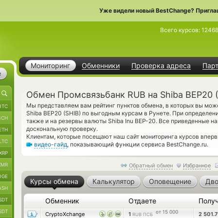
Уже видели новый BestChange? Пригла
Всего курсов:
1246
Мониторинг
Обменники
Проверка адреса
Пар
е
Обмен Промсвязьбанк RUB на Shiba BEP20 (
Мы представляем вам рейтинг пунктов обмена, в которых вы мож
BTC
Shiba BEP20 (SHIB) по выгодным курсам в Рунете. При определен
BCH
также и на резервы валюты Shiba Inu BEP-20. Все приведенные н
доскональную проверку.
ETH
Клиентам, которые посещают наш сайт мониторинга курсов впер
LTC
видео-гайд
, показывающий функции сервиса BestChange.ru.
XRP
XMR
Обратный обмен
Избранное
OGE
Курсы обмена
Калькулятор
Оповещение
Дво
ASH
SDT
Обменник
Отдаете
Полу
SDT
от 15 000
CryptoXchange
1
2 501.
RUB ПСБ