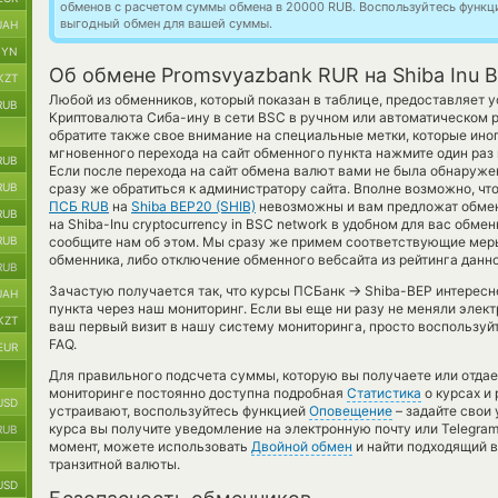
обменов с расчетом суммы обмена в 20000 RUB. Воспользуйтесь функ
выгодный обмен для вашей суммы.
UAH
BYN
Об обмене Promsvyazbank RUR на Shiba Inu 
KZT
Любой из обменников, который показан в таблице, предоставляет 
RUB
Криптовалюта Сиба-ину в сети BSC в ручном или автоматическом 
обратите также свое внимание на специальные метки, которые иног
мгновенного перехода на сайт обменного пункта нажмите один раз
RUB
Если после перехода на сайт обмена валют вами не была обнаруж
RUB
сразу же обратиться к администратору сайта. Вполне возможно, ч
ПСБ RUB
на
Shiba BEP20 (SHIB)
невозможны и вам предложат обмен
RUB
на Shiba-Inu cryptocurrency in BSC network в удобном для вас обме
RUB
сообщите нам об этом. Мы сразу же примем соответствующие мер
обменника, либо отключение обменного вебсайта из рейтинга данн
RUB
→
Зачастую получается так, что курсы ПСБанк
Shiba-BEP интересне
UAH
пункта через наш мониторинг. Если вы еще ни разу не меняли эле
KZT
ваш первый визит в нашу систему мониторинга, просто воспользуй
FAQ.
EUR
Для правильного подсчета суммы, которую вы получаете или отда
мониторинге постоянно доступна подробная
Статистика
о курсах и
USD
устраивают, воспользуйтесь функцией
Оповещение
– задайте свои
курса вы получите уведомление на электронную почту или Telegram
RUB
момент, можете использовать
Двойной обмен
и найти подходящий 
транзитной валюты.
USD