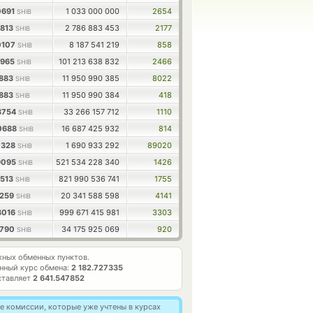
0691
1 033 000 000
2654
SHIB
3813
2 786 883 453
2177
SHIB
0107
8 187 541 219
858
SHIB
3965
101 213 638 832
2466
SHIB
1883
11 950 990 385
8022
SHIB
1883
11 950 990 384
418
SHIB
3754
33 266 157 712
1110
SHIB
.0688
16 687 425 932
814
SHIB
7328
1 690 933 292
89020
SHIB
9095
521 534 228 340
1426
SHIB
0513
821 990 536 741
1755
SHIB
9259
20 341 588 598
4141
SHIB
3016
999 671 415 981
3303
SHIB
8790
34 175 925 069
920
SHIB
ных обменных пунктов.
нный курс обмена:
2 182.727335
ставляет
2 641.547852
 комиссии, которые уже учтены в курсах