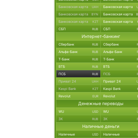
Банковская карта
Банковская карта
UAH
Банковская карта
Банковская карта
BYN
Банковская карта
Банковская карта
KZT
СБП
СБП
RUB
Интернет-банкинг
Сбербанк
Сбербанк
RUB
Альфа-Банк
Альфа-Банк
RUB
Т-Банк
Т-Банк
RUB
ВТБ
ВТБ
RUB
ПСБ
ПСБ
RUB
Приват 24
Приват 24
UAH
Kaspi Bank
Kaspi Bank
KZT
Revolut
Revolut
EUR
Денежные переводы
WU
WU
USD
ЗК
ЗК
RUB
Наличные деньги
Наличные
Наличные
USD