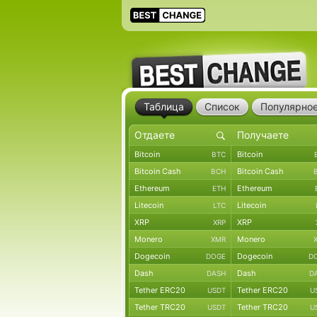
Таблица
Список
Популярно
Bitcoin
Bitcoin
BTC
Bitcoin Cash
Bitcoin Cash
BCH
Ethereum
Ethereum
ETH
Litecoin
Litecoin
LTC
XRP
XRP
XRP
Monero
Monero
XMR
Dogecoin
Dogecoin
DOGE
D
Dash
Dash
DASH
D
Tether ERC20
Tether ERC20
USDT
U
Tether TRC20
Tether TRC20
USDT
U