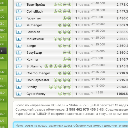
SDT
от 40 000
ТокенТрейд
1
2 478.
RUB ПСБ
SDT
от 30 000
CoinsBlack
1
2 447.
RUB ПСБ
SDC
от 1 000
Гарантия
1
2 436.
RUB ПСБ
ZEC
от 10 000
MChanger
1
2 367.
RUB ПСБ
TRX
от 25 000
BaksMan
1
2 365.
RUB ПСБ
BNB
от 25 000
Монеткинс
1
2 365.
RUB ПСБ
SOL
от 25 000
4ange
1
2 360.
RUB ПСБ
HIB
от 10 000
EasySwap
1
2 360
RUB ПСБ
RAM
от 1 000
Крипта
1
2 346.
RUB ПСБ
от 15 000
BitFlaming
1
2 245.
RUB ПСБ
от 35 000
MZ
CosmoChanger
1
2 216.
RUB ПСБ
от 30 000
RUB
CoinPayMaster
1
2 215.
RUB ПСБ
от 15 000
USD
Bitality
1
2 089.
RUB ПСБ
от 1 358
USD
CyberMoney
1
1 984.
RUB ПСБ
CNY
Всего по направлению ПСБ RUB
Shiba BEP20 (SHIB) работает
15
надеж
→
Суммарный резерв обменников:
2 598 462 975 456
SHIB.
Средневзвеше
Курс обмена
RUB/SHIB
на криптовалютных рынках на текущее время со
USD
RUB
Некоторые из представленных здесь обменников имеют дополнительные
EUR