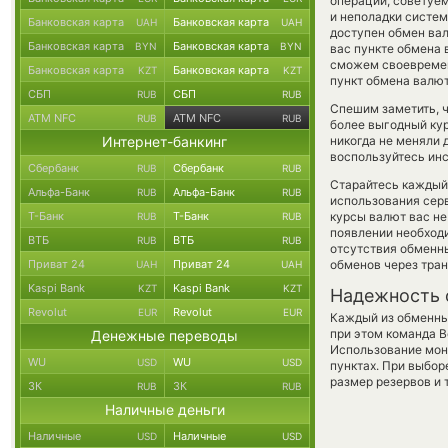
операции, советуем
и неполадки систем
Банковская карта
Банковская карта
UAH
UAH
доступен обмен вал
Банковская карта
Банковская карта
BYN
BYN
вас пункте обмена 
сможем своевремен
Банковская карта
Банковская карта
KZT
KZT
пункт обмена валют
СБП
СБП
RUB
RUB
Спешим заметить, 
ATM NFC
ATM NFC
RUB
RUB
более выгодный ку
Интернет-банкинг
никогда не меняли 
воспользуйтесь инс
Сбербанк
Сбербанк
RUB
RUB
Старайтесь каждый
Альфа-Банк
Альфа-Банк
RUB
RUB
использования серв
Т-Банк
Т-Банк
курсы валют вас не
RUB
RUB
появлении необходи
ВТБ
ВТБ
RUB
RUB
отсутствия обменн
Приват 24
Приват 24
обменов через тра
UAH
UAH
Kaspi Bank
Kaspi Bank
KZT
KZT
Надежность 
Revolut
Revolut
EUR
EUR
Каждый из обменны
при этом команда 
Денежные переводы
Использование мон
WU
WU
USD
USD
пунктах. При выбор
размер резервов и 
ЗК
ЗК
RUB
RUB
Наличные деньги
Наличные
Наличные
USD
USD