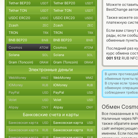
Tether BEP20
Tether BEP20
USDT
USDT
Можете оставит
BestChange авто
Tether TON
Tether TON
USDT
USDT
Также можете о
USDC ERC20
USDC ERC20
USDC
USDC
платежную сист
Zcash
Zcash
ZEC
ZEC
Если вам станут
TRON
TRON
TRX
TRX
рады, если сооб
BNB BEP20
BNB BEP20
обменные пункты
BNB
BNB
Cosmos
Cosmos
ATOM
ATOM
Последний раз к
курс обмена сос
Solana
Solana
SOL
SOL
001 512
RUB NFC
Gram (Toncoin)
Gram (Toncoin)
GRAM
GRAM
Электронные деньги
В целях противоде
WebMoney
WebMoney
WMZ
WMZ
обменные пункты п
В случае если тра
ЮMoney
ЮMoney
RUB
RUB
обменную операци
PayPal
PayPal
соблюдения требов
USD
USD
Volet
Volet
USD
USD
Обмен Cosmo
Alipay
Alipay
CNY
CNY
Все показанные в 
Банковские счета и карты
Наличные через NF
Банковская карта
Банковская карта
USD
USD
также обратите вни
сайт интересующего
Банковская карта
Банковская карта
RUB
RUB
именем. Если после
Банковская карта
Банковская карта
EUR
EUR