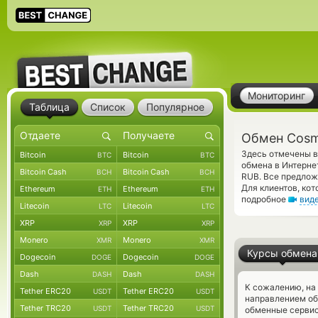
Мониторинг
Таблица
Список
Популярное
Обмен Cosm
Здесь отмечены в
Bitcoin
Bitcoin
BTC
BTC
обмена в Интерне
Bitcoin Cash
Bitcoin Cash
BCH
BCH
RUB. Все предлож
Для клиентов, ко
Ethereum
Ethereum
ETH
ETH
подробное
вид
Litecoin
Litecoin
LTC
LTC
XRP
XRP
XRP
XRP
Monero
Monero
XMR
XMR
Курсы обмена
Dogecoin
Dogecoin
DOGE
DOGE
Dash
Dash
DASH
DASH
К сожалению, на
Tether ERC20
Tether ERC20
USDT
USDT
направлением о
Tether TRC20
Tether TRC20
USDT
USDT
обменные сервис