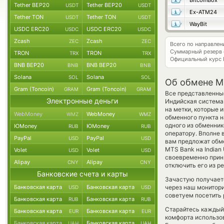
BitcoinBox
Tether BEP20
Tether BEP20
USDT
USDT
Ex-ATM24
Tether TON
Tether TON
USDT
USDT
WayBit
USDC ERC20
USDC ERC20
USDC
USDC
Zcash
Zcash
ZEC
ZEC
Всего по направле
Суммарный резерв
TRON
TRON
TRX
TRX
Официальный курс
BNB BEP20
BNB BEP20
BNB
BNB
Solana
Solana
SOL
SOL
Об обмене M
Gram (Toncoin)
Gram (Toncoin)
GRAM
GRAM
Все представленные
Электронные деньги
Индийская система
на метки, которые 
WebMoney
WebMoney
WMZ
WMZ
обменного пункта н
одного из обменник
ЮMoney
ЮMoney
RUB
RUB
оператору. Вполне 
PayPal
PayPal
USD
USD
вам предложат обме
MTS Bank на Indian 
Volet
Volet
USD
USD
своевременно прин
Alipay
Alipay
CNY
CNY
отключить его из р
Банковские счета и карты
Зачастую получает
Банковская карта
Банковская карта
через наш монитори
USD
USD
советуем посетить 
Банковская карта
Банковская карта
RUB
RUB
Старайтесь каждый
Банковская карта
Банковская карта
EUR
EUR
комфорта использов
Банковская карта
Банковская карта
UAH
UAH