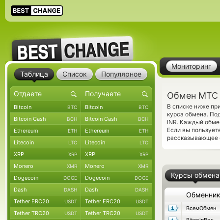
Мониторинг
Таблица
Список
Популярное
Обмен МТС 
В списке ниже пр
Bitcoin
Bitcoin
BTC
BTC
курса обмена. По
Bitcoin Cash
Bitcoin Cash
BCH
BCH
INR. Каждый обме
Если вы пользует
Ethereum
Ethereum
ETH
ETH
рассказывающее 
Litecoin
Litecoin
LTC
LTC
XRP
XRP
XRP
XRP
Monero
Monero
XMR
XMR
Курсы обмена
Dogecoin
Dogecoin
DOGE
DOGE
Dash
Dash
DASH
DASH
Обменни
Tether ERC20
Tether ERC20
USDT
USDT
ВсемОбмен
Tether TRC20
Tether TRC20
USDT
USDT