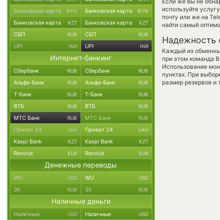
Если же вы не обна
используйте услуг
Банковская карта
Банковская карта
BYN
BYN
почту или же на Te
Банковская карта
Банковская карта
KZT
KZT
найти самый оптима
СБП
СБП
RUB
RUB
Надежность 
UPI
UPI
INR
INR
Каждый из обменны
Интернет-банкинг
при этом команда 
Использование мон
Сбербанк
Сбербанк
RUB
RUB
пунктах. При выбор
размер резервов и 
Альфа-Банк
Альфа-Банк
RUB
RUB
Т-Банк
Т-Банк
RUB
RUB
ВТБ
ВТБ
RUB
RUB
МТС Банк
МТС Банк
RUB
RUB
Приват 24
Приват 24
UAH
UAH
Kaspi Bank
Kaspi Bank
KZT
KZT
Revolut
Revolut
EUR
EUR
Денежные переводы
WU
WU
USD
USD
ЗК
ЗК
RUB
RUB
Наличные деньги
Наличные
Наличные
USD
USD