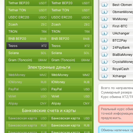
Tether BEP20
Tether BEP20
USDT
USDT
Best-Obmen
Tether TON
Tether TON
USDT
USDT
ObmenMone
USDC ERC20
USDC ERC20
USDC
USDC
WxMoney
Zcash
Zcash
ZEC
ZEC
First-BTC
TRON
TRON
TRX
TRX
UAchanger
BNB BEP20
BNB BEP20
BNB
BNB
BTC2Pay
Tezos
Tezos
XTZ
XTZ
24PayBank
Solana
Solana
SOL
SOL
BlaBlaMoney
Gram (Toncoin)
Gram (Toncoin)
GRAM
GRAM
CrystalMone
Электронные деньги
RoyalCash
WebMoney
WebMoney
WMZ
WMZ
Xchange
ЮMoney
ЮMoney
RUB
RUB
Всего по направлен
PayPal
PayPal
USD
USD
Суммарный резерв
Volet
Volet
USD
USD
Курс обмена
XTZ/T
Alipay
Alipay
CNY
CNY
Реальный курс обме
Банковские счета и карты
точной информации
предложить.
Банковская карта
Банковская карта
USD
USD
Банковская карта
Банковская карта
RUB
RUB
Обмены наличных с
Банковская карта
Банковская карта
EUR
EUR