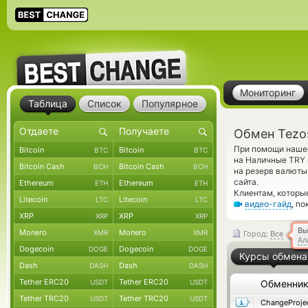
Мониторинг
Таблица
Список
Популярное
Обмен Tezo
При помощи нашег
Bitcoin
Bitcoin
BTC
BTC
на Наличные TRY 
Bitcoin Cash
Bitcoin Cash
BCH
BCH
на резерв валюты
сайта.
Ethereum
Ethereum
ETH
ETH
Клиентам, которы
Litecoin
Litecoin
LTC
LTC
видео-гайд
, п
XRP
XRP
XRP
XRP
Вы
Monero
Monero
XMR
XMR
Город:
Все
Ал
Dogecoin
Dogecoin
DOGE
DOGE
Курсы обмена
Dash
Dash
DASH
DASH
Tether ERC20
Tether ERC20
USDT
USDT
Обменни
Tether TRC20
Tether TRC20
USDT
USDT
ChangeProje