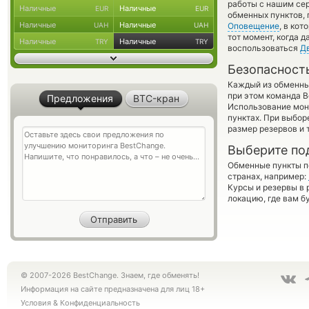
работы с нашим сер
Наличные
Наличные
EUR
EUR
обменных пунктов,
Наличные
Наличные
UAH
UAH
Оповещение
, в ко
тот момент, когда 
Наличные
Наличные
TRY
TRY
воспользоваться
Д
Безопасност
Каждый из обменны
при этом команда 
Предложения
BTC-кран
Использование мон
пунктах. При выбор
размер резервов и 
Выберите по
Обменные пункты по
странах, например:
Курсы и резервы в 
локацию, где вам б
© 2007-2026 BestChange. Знаем, где обменять!
Информация на сайте предназначена для лиц 18+
Условия
&
Конфиденциальность