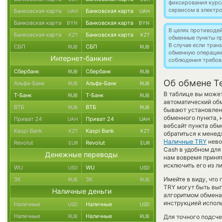
фиксирования курс
сервисом в электр
Банковская карта
Банковская карта
UAH
UAH
Банковская карта
Банковская карта
BYN
BYN
В целях противоде
Банковская карта
Банковская карта
KZT
KZT
обменные пункты п
В случае если тра
СБП
СБП
RUB
RUB
обменную операци
Интернет-банкинг
соблюдения требов
Сбербанк
Сбербанк
RUB
RUB
Об обмене T
Альфа-Банк
Альфа-Банк
RUB
RUB
В таблице вы может
Т-Банк
Т-Банк
RUB
RUB
автоматический об
ВТБ
ВТБ
RUB
RUB
бывают установлены
обменного пункта, 
Приват 24
Приват 24
UAH
UAH
вебсайт пункта обм
Kaspi Bank
Kaspi Bank
KZT
KZT
обратиться к менед
Наличные TRY
нево
Revolut
Revolut
EUR
EUR
Cash в удобном для
Денежные переводы
нам вовремя приня
исключить его из л
WU
WU
USD
USD
Имейте в виду, что
ЗК
ЗК
RUB
RUB
TRY могут быть выг
Наличные деньги
алгоритмом обмена 
инструкцией испол
Наличные
Наличные
USD
USD
Наличные
Наличные
RUB
RUB
Для точного подсче