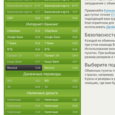
затруднения с обме
Банковская карта
Банковская карта
BYN
BYN
Применяйте
Кальку
Банковская карта
Банковская карта
KZT
KZT
доступна точная
Ст
СБП
СБП
RUB
RUB
подходящий вам кур
благоприятном для 
Интернет-банкинг
использовать
Двой
Сбербанк
Сбербанк
RUB
RUB
Безопасност
Альфа-Банк
Альфа-Банк
RUB
RUB
Каждый из обменны
Т-Банк
Т-Банк
RUB
RUB
при этом команда 
Использование мон
ВТБ
ВТБ
RUB
RUB
пунктах. При выбор
Приват 24
Приват 24
UAH
UAH
размер резервов и 
Kaspi Bank
Kaspi Bank
KZT
KZT
Выберите по
Revolut
Revolut
EUR
EUR
Обменные пункты по
Денежные переводы
странах, например:
Курсы и резервы в 
WU
WU
USD
USD
локацию, где вам б
ЗК
ЗК
RUB
RUB
Наличные деньги
Наличные
Наличные
USD
USD
Наличные
Наличные
RUB
RUB
Наличные
Наличные
EUR
EUR