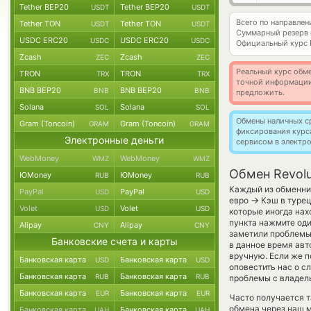
Tether BEP20
Tether BEP20
USDT
USDT
Всего по направлен
Tether TON
Tether TON
USDT
USDT
Суммарный резерв
USDC ERC20
USDC ERC20
USDC
USDC
Официальный курс
Zcash
Zcash
ZEC
ZEC
Реальный курс обме
TRON
TRON
TRX
TRX
точной информации
BNB BEP20
BNB BEP20
BNB
BNB
предложить.
Solana
Solana
SOL
SOL
Обмены наличных с
Gram (Toncoin)
Gram (Toncoin)
GRAM
GRAM
фиксирования курс
Электронные деньги
сервисом в электр
WebMoney
WebMoney
WMZ
WMZ
Обмен Revolu
ЮMoney
ЮMoney
RUB
RUB
Каждый из обменник
PayPal
PayPal
USD
USD
→
евро
Кэш в турец
Volet
Volet
USD
USD
которые иногда нах
пункта нажмите оди
Alipay
Alipay
CNY
CNY
заметили проблемы 
Банковские счета и карты
в данное время ав
вручную. Если же по
Банковская карта
Банковская карта
USD
USD
оповестить нас о 
Банковская карта
Банковская карта
RUB
RUB
проблемы с владель
Банковская карта
Банковская карта
EUR
EUR
Часто получается т
обмена через наш м
Банковская карта
Банковская карта
UAH
UAH