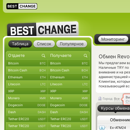
Мониторинг
Таблица
Список
Популярное
Обмен Revo
Мы предлагаем ва
Bitcoin
Bitcoin
BTC
BTC
Наличные TRY по 
Bitcoin Cash
Bitcoin Cash
BCH
BCH
внимание и на ре
администрацией н
Ethereum
Ethereum
ETH
ETH
Клиентам, которы
Litecoin
Litecoin
LTC
LTC
показывающий все
XRP
XRP
XRP
XRP
Вы
Monero
Monero
XMR
XMR
Город:
Все
Ст
Dogecoin
Dogecoin
DOGE
DOGE
Курсы обмена
Dash
Dash
DASH
DASH
Tether ERC20
Tether ERC20
USDT
USDT
Обменни
Tether TRC20
Tether TRC20
USDT
USDT
Ex-ATM24