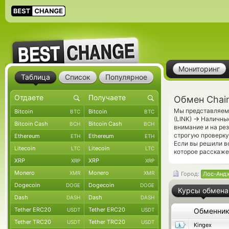
Мониторинг
Таблица
Список
Популярное
Обмен Chain
Мы представляем 
Bitcoin
Bitcoin
BTC
BTC
→
(LINK)
Наличные
Bitcoin Cash
Bitcoin Cash
BCH
BCH
внимание и на ре
строгую проверку
Ethereum
Ethereum
ETH
ETH
Если вы решили в
Litecoin
Litecoin
LTC
LTC
которое расскаже
XRP
XRP
XRP
XRP
Monero
Monero
XMR
XMR
Город:
Лос-Анд
Dogecoin
Dogecoin
DOGE
DOGE
Курсы обмена
Dash
Dash
DASH
DASH
Tether ERC20
Tether ERC20
USDT
USDT
Обменни
Tether TRC20
Tether TRC20
USDT
USDT
Kingex