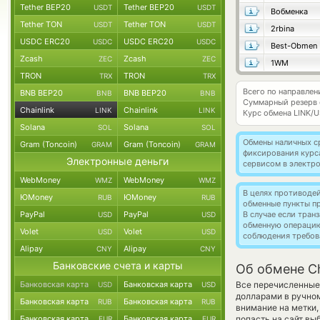
Tether BEP20
Tether BEP20
USDT
USDT
Вобменка
Tether TON
Tether TON
USDT
USDT
2rbina
USDC ERC20
USDC ERC20
USDC
USDC
Best-Obmen
Zcash
Zcash
ZEC
ZEC
1WM
TRON
TRON
TRX
TRX
Всего по направлени
BNB BEP20
BNB BEP20
BNB
BNB
Суммарный резерв
Chainlink
Chainlink
LINK
LINK
Курс обмена
LINK/
Solana
Solana
SOL
SOL
Обмены наличных с
Gram (Toncoin)
Gram (Toncoin)
GRAM
GRAM
фиксирования курс
Электронные деньги
сервисом в электр
WebMoney
WebMoney
WMZ
WMZ
В целях противоде
ЮMoney
ЮMoney
RUB
RUB
обменные пункты п
PayPal
PayPal
В случае если тра
USD
USD
обменную операци
Volet
Volet
USD
USD
соблюдения требов
Alipay
Alipay
CNY
CNY
Банковские счета и карты
Об обмене Ch
Банковская карта
Банковская карта
Все перечисленные
USD
USD
долларами в ручном
Банковская карта
Банковская карта
RUB
RUB
внимание на метки,
Банковская карта
Банковская карта
попасть на сайт вы
EUR
EUR