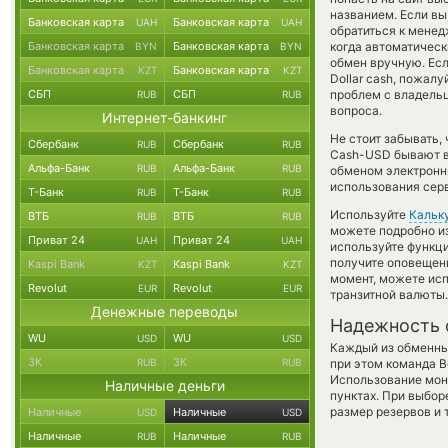
названием. Если вы
Банковская карта
Банковская карта
UAH
UAH
обратиться к менед
Банковская карта
Банковская карта
когда автоматичес
BYN
BYN
обмен вручную. Есл
Банковская карта
Банковская карта
KZT
KZT
Dollar cash, пожал
СБП
СБП
проблем с владельц
RUB
RUB
вопроса.
Интернет-банкинг
Не стоит забывать,
Сбербанк
Сбербанк
RUB
RUB
Cash-USD бывают вы
Альфа-Банк
Альфа-Банк
RUB
RUB
обменом электронны
использования сер
Т-Банк
Т-Банк
RUB
RUB
Используйте
Кальк
ВТБ
ВТБ
RUB
RUB
можете подробно и
Приват 24
Приват 24
UAH
UAH
используйте функ
получите оповещени
Kaspi Bank
Kaspi Bank
KZT
KZT
момент, можете ис
Revolut
Revolut
EUR
EUR
транзитной валюты.
Денежные переводы
Надежность 
WU
WU
USD
USD
Каждый из обменны
ЗК
ЗК
RUB
RUB
при этом команда 
Использование мон
Наличные деньги
пунктах. При выбор
размер резервов и 
Наличные
Наличные
USD
USD
Наличные
Наличные
RUB
RUB