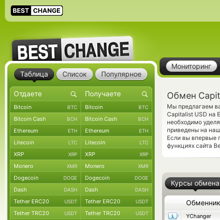
Мониторинг
Таблица
Список
Популярное
Обмен Capit
Мы предлагаем ва
Bitcoin
Bitcoin
BTC
BTC
Capitalist USD на
Bitcoin Cash
Bitcoin Cash
BCH
BCH
необходимо уделя
приведены на наш
Ethereum
Ethereum
ETH
ETH
Если вы впервые 
Litecoin
Litecoin
LTC
LTC
функциях сайта Be
XRP
XRP
XRP
XRP
Monero
Monero
XMR
XMR
Dogecoin
Dogecoin
DOGE
DOGE
Курсы обмена
Dash
Dash
DASH
DASH
Tether ERC20
Tether ERC20
USDT
USDT
Обменни
Tether TRC20
Tether TRC20
USDT
USDT
YChanger