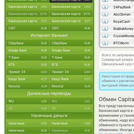
MultiXchang
Банковская карта
Банковская карта
UAH
UAH
24PayBank
Банковская карта
Банковская карта
BYN
BYN
AbcObmen
Банковская карта
Банковская карта
KZT
KZT
RoyalCash
СБП
СБП
RUB
RUB
BlaBlaMoney
Интернет-банкинг
CrystalMone
Сбербанк
Сбербанк
BTCWorm
RUB
RUB
Альфа-Банк
Альфа-Банк
RUB
RUB
Всего по направлен
Т-Банк
Т-Банк
RUB
RUB
Суммарный резерв
Официальный курс
ВТБ
ВТБ
RUB
RUB
Приват 24
Приват 24
UAH
UAH
Некоторые из пред
Kaspi Bank
Kaspi Bank
KZT
KZT
обменов с расчето
выгодный обмен дл
Revolut
Revolut
EUR
EUR
Денежные переводы
Обмен Capita
WU
WU
USD
USD
Все представленные
ЗК
ЗК
RUB
RUB
банковская карта в
Наличные деньги
временами установл
обменника, надо вс
Наличные
Наличные
USD
USD
обменного пункта и
обменника. Иногда 
Наличные
Наличные
RUB
RUB