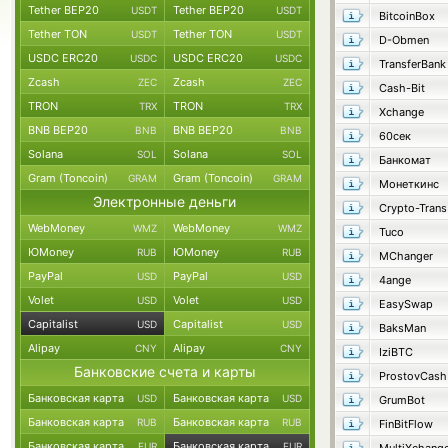
Tether BEP20
Tether BEP20
USDT
USDT
BitcoinBox
Tether TON
Tether TON
USDT
USDT
D-Obmen
USDC ERC20
USDC ERC20
USDC
USDC
TransferBank
Zcash
Zcash
ZEC
ZEC
Cash-Bit
TRON
TRON
TRX
TRX
Xchange
BNB BEP20
BNB BEP20
BNB
BNB
60сек
Solana
Solana
SOL
SOL
Банкомат
Gram (Toncoin)
Gram (Toncoin)
GRAM
GRAM
Монеткинс
Электронные деньги
Crypto-Trans
WebMoney
WebMoney
WMZ
WMZ
Tuco
ЮMoney
ЮMoney
RUB
RUB
MChanger
PayPal
PayPal
USD
USD
4ange
Volet
Volet
USD
USD
EasySwap
Capitalist
Capitalist
USD
USD
BaksMan
Alipay
Alipay
CNY
CNY
IziBTC
Банковские счета и карты
ProstovCash
Банковская карта
Банковская карта
USD
USD
GrumBot
Банковская карта
Банковская карта
RUB
RUB
FinBitFlow
Банковская карта
Банковская карта
EUR
EUR