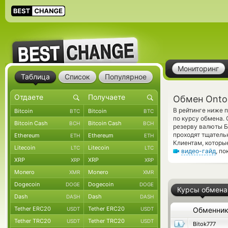
Мониторинг
Таблица
Список
Популярное
Обмен Ontol
В рейтинге ниже 
Bitcoin
Bitcoin
BTC
BTC
по курсу обмена.
Bitcoin Cash
Bitcoin Cash
BCH
BCH
резерву валюты Б
проходят тщатель
Ethereum
Ethereum
ETH
ETH
Клиентам, которы
Litecoin
Litecoin
LTC
LTC
видео-гайд
, п
XRP
XRP
XRP
XRP
Monero
Monero
XMR
XMR
Dogecoin
Dogecoin
DOGE
DOGE
Курсы обмена
Dash
Dash
DASH
DASH
Tether ERC20
Tether ERC20
USDT
USDT
Обменни
Tether TRC20
Tether TRC20
USDT
USDT
Bitok777