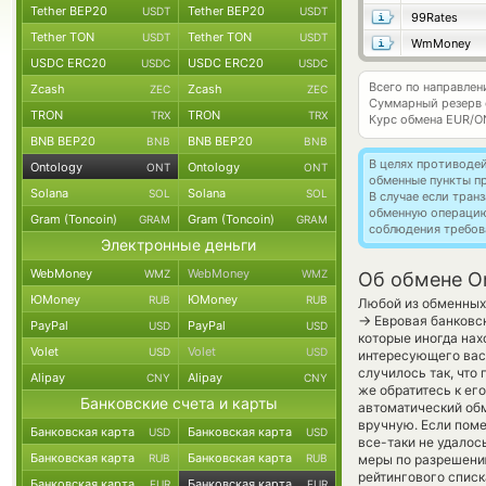
Tether BEP20
Tether BEP20
USDT
USDT
99Rates
Tether TON
Tether TON
USDT
USDT
WmMoney
USDC ERC20
USDC ERC20
USDC
USDC
Всего по направлен
Zcash
Zcash
ZEC
ZEC
Суммарный резерв
TRON
TRON
TRX
TRX
Курс обмена
EUR/O
BNB BEP20
BNB BEP20
BNB
BNB
В целях противоде
Ontology
Ontology
ONT
ONT
обменные пункты п
Solana
Solana
SOL
SOL
В случае если тра
обменную операци
Gram (Toncoin)
Gram (Toncoin)
GRAM
GRAM
соблюдения требов
Электронные деньги
WebMoney
WebMoney
WMZ
WMZ
Об обмене On
ЮMoney
ЮMoney
RUB
RUB
Любой из обменных 
→
Евровая банковск
PayPal
PayPal
USD
USD
которые иногда нах
Volet
Volet
USD
USD
интересующего вас 
случилось так, что
Alipay
Alipay
CNY
CNY
же обратитесь к ег
Банковские счета и карты
автоматический о
вручную. Если поме
Банковская карта
Банковская карта
USD
USD
все-таки не удалос
Банковская карта
Банковская карта
RUB
RUB
меры по разрешени
рейтингового списк
Банковская карта
Банковская карта
EUR
EUR