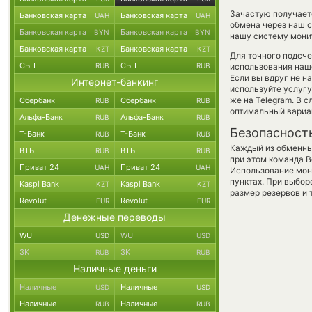
Зачастую получаетс
Банковская карта
Банковская карта
UAH
UAH
обмена через наш с
Банковская карта
Банковская карта
BYN
BYN
нашу систему монит
Банковская карта
Банковская карта
KZT
KZT
Для точного подсче
СБП
СБП
RUB
RUB
использования наше
Если вы вдруг не н
Интернет-банкинг
используйте услуг
же на Telegram. В 
Сбербанк
Сбербанк
RUB
RUB
оптимальный вариан
Альфа-Банк
Альфа-Банк
RUB
RUB
Безопасност
Т-Банк
Т-Банк
RUB
RUB
Каждый из обменны
ВТБ
ВТБ
RUB
RUB
при этом команда 
Приват 24
Приват 24
UAH
UAH
Использование мон
пунктах. При выбор
Kaspi Bank
Kaspi Bank
KZT
KZT
размер резервов и 
Revolut
Revolut
EUR
EUR
Денежные переводы
WU
WU
USD
USD
ЗК
ЗК
RUB
RUB
Наличные деньги
Наличные
Наличные
USD
USD
Наличные
Наличные
RUB
RUB