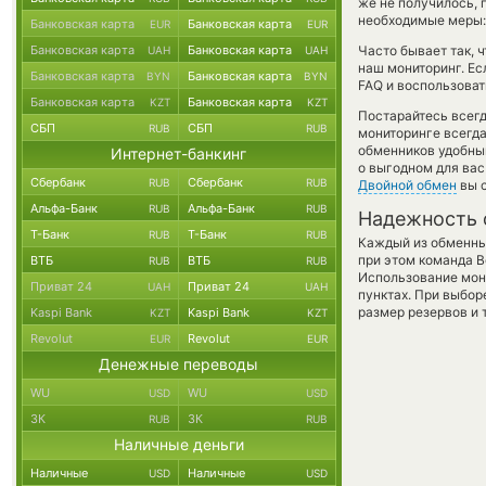
же не получилось, 
необходимые меры:
Банковская карта
Банковская карта
EUR
EUR
Банковская карта
Банковская карта
Часто бывает так, ч
UAH
UAH
наш мониторинг. Ес
Банковская карта
Банковская карта
BYN
BYN
FAQ и воспользоват
Банковская карта
Банковская карта
KZT
KZT
Постарайтесь всег
СБП
СБП
RUB
RUB
мониторинге всегд
обменников удобный
Интернет-банкинг
о выгодном для вас
Сбербанк
Сбербанк
RUB
RUB
Двойной обмен
вы с
Альфа-Банк
Альфа-Банк
RUB
RUB
Надежность 
Т-Банк
Т-Банк
RUB
RUB
Каждый из обменны
при этом команда 
ВТБ
ВТБ
RUB
RUB
Использование мон
Приват 24
Приват 24
UAH
UAH
пунктах. При выбор
размер резервов и 
Kaspi Bank
Kaspi Bank
KZT
KZT
Revolut
Revolut
EUR
EUR
Денежные переводы
WU
WU
USD
USD
ЗК
ЗК
RUB
RUB
Наличные деньги
Наличные
Наличные
USD
USD