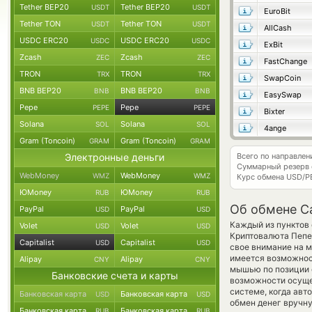
Tether BEP20
Tether BEP20
USDT
USDT
EuroBit
Tether TON
Tether TON
USDT
USDT
AllCash
USDC ERC20
USDC ERC20
USDC
USDC
ExBit
Zcash
Zcash
ZEC
ZEC
FastChange
TRON
TRON
TRX
TRX
SwapCoin
BNB BEP20
BNB BEP20
BNB
BNB
EasySwap
Pepe
Pepe
PEPE
PEPE
Bixter
Solana
Solana
SOL
SOL
4ange
Gram (Toncoin)
Gram (Toncoin)
GRAM
GRAM
Электронные деньги
Всего по направлен
Суммарный резерв
WebMoney
WebMoney
WMZ
WMZ
Курс обмена
USD/P
ЮMoney
ЮMoney
RUB
RUB
Об обмене Ca
PayPal
PayPal
USD
USD
Каждый из пунктов 
Volet
Volet
USD
USD
Криптовалюта Пепе
Capitalist
Capitalist
USD
USD
свое внимание на м
имеется возможнос
Alipay
Alipay
CNY
CNY
мышью по позиции с
Банковские счета и карты
возможности осущес
системе, когда ав
Банковская карта
Банковская карта
USD
USD
обмен денег вручную
Банковская карта
Банковская карта
RUB
RUB