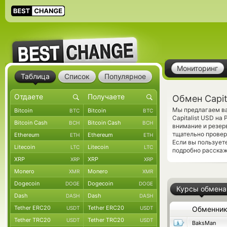
Мониторинг
Таблица
Список
Популярное
Обмен Capit
Мы предлагаем ва
Bitcoin
Bitcoin
BTC
BTC
Capitalist USD на
Bitcoin Cash
Bitcoin Cash
BCH
BCH
внимание и резер
тщательно прове
Ethereum
Ethereum
ETH
ETH
Если вы пользует
Litecoin
Litecoin
LTC
LTC
подробно расскаж
XRP
XRP
XRP
XRP
Monero
Monero
XMR
XMR
Dogecoin
Dogecoin
DOGE
DOGE
Курсы обмена
Dash
Dash
DASH
DASH
Tether ERC20
Tether ERC20
USDT
USDT
Обменни
Tether TRC20
Tether TRC20
USDT
USDT
BaksMan