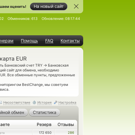
На новый сайт
шаем оценить!
02
Обменников:
613
Обновление:
08:17:44
тнерам
Помощь
FAQ
Контакты
 карта EUR
→
ть Банковский счет TRY
Банковская
щий сайт для обмена, необходимо
EUR. Все обменные пункты, предложенные
ониторингом BestChange, мы советуем
виса.
Несоответствие
История
Настройка
йной обмен
Статистика
аете
Резерв
Отзывы
172 650
286
рта