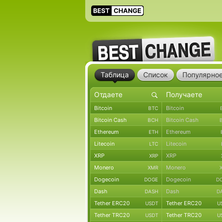
Таблица
Список
Популярно
Bitcoin
Bitcoin
BTC
Bitcoin Cash
Bitcoin Cash
BCH
Ethereum
Ethereum
ETH
Litecoin
Litecoin
LTC
XRP
XRP
XRP
Monero
Monero
XMR
Dogecoin
Dogecoin
DOGE
D
Dash
Dash
DASH
D
Tether ERC20
Tether ERC20
USDT
U
Tether TRC20
Tether TRC20
USDT
U