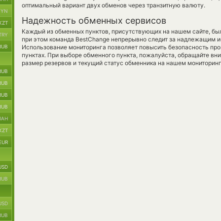
оптимальный вариант двух обменов через транзитную валюту.
BYN
Надежность обменных сервисов
KZT
Каждый из обменных пунктов, присутствующих на нашем сайте, бы
TRY
при этом команда BestChange непрерывно следит за надлежащим и
RUB
Использование мониторинга позволяет повысить безопасность пр
пунктах. При выборе обменного пункта, пожалуйста, обращайте вн
размер резервов и текущий статус обменника на нашем мониторинг
RUB
RUB
RUB
RUB
UAH
KZT
EUR
USD
RUB
USD
RUB