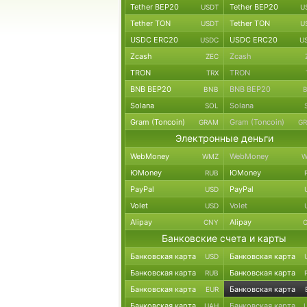
Tether BEP20
Tether BEP20
USDT
U
Tether TON
Tether TON
USDT
U
USDC ERC20
USDC ERC20
USDC
U
Zcash
Zcash
ZEC
TRON
TRON
TRX
BNB BEP20
BNB BEP20
BNB
Solana
Solana
SOL
Gram (Toncoin)
Gram (Toncoin)
GRAM
G
Электронные деньги
WebMoney
WebMoney
WMZ
W
ЮMoney
ЮMoney
RUB
PayPal
PayPal
USD
Volet
Volet
USD
Alipay
Alipay
CNY
Банковские счета и карты
Банковская карта
Банковская карта
USD
Банковская карта
Банковская карта
RUB
Банковская карта
Банковская карта
EUR
Банковская карта
Банковская карта
UAH