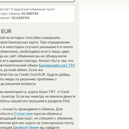
аботает
1
надежный обменный пункт.
 курс обмена:
62.940143
тавляет
55.028700
а EUR
бой из которых способен совершить
овая банковская карта. При определении
е в некоторых случаях указываются около
 обменника, необходимо всего лишь один
ода на сайт-обменник вы не обнаружили
 его администратору. Может быть так, что
 автоматический обмен
Банковский счет TRY
ь ручной обмен. Если же
ish lira на Credit Card EUR, будьте добры,
нять меры по решению проблемы с
 до решения вопроса.
→
емы мониторинга, курсы Банк-TRY
Card-
пунктов. Если вы никогда не меняли деньги
йтесь нашей инструкцией в разделе FAQ.
ть точность проводимого обмена. Для
титься к
Статистике
курсов обмена и
дходящий вам курс, не спешите с обменом,
ятном для вас курсе на электронную почту
 функции
Двойной обмен
вы найдете