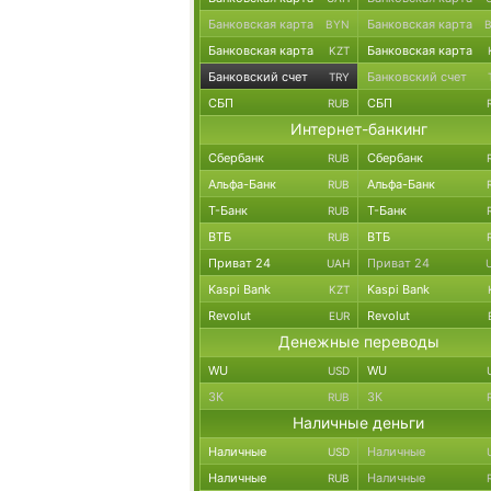
Банковская карта
Банковская карта
BYN
Банковская карта
Банковская карта
KZT
Банковский счет
Банковский счет
TRY
СБП
СБП
RUB
Интернет-банкинг
Сбербанк
Сбербанк
RUB
Альфа-Банк
Альфа-Банк
RUB
Т-Банк
Т-Банк
RUB
ВТБ
ВТБ
RUB
Приват 24
Приват 24
UAH
Kaspi Bank
Kaspi Bank
KZT
Revolut
Revolut
EUR
Денежные переводы
WU
WU
USD
ЗК
ЗК
RUB
Наличные деньги
Наличные
Наличные
USD
Наличные
Наличные
RUB