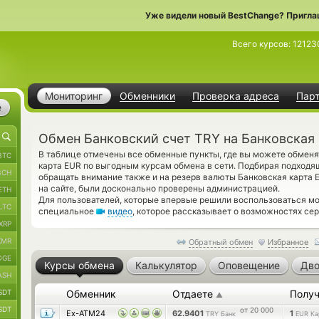
Уже видели новый BestChange? Пригла
Всего курсов:
12123
Мониторинг
Обменники
Проверка адреса
Пар
е
Обмен Банковский счет TRY на Банковская
В таблице отмечены все обменные пункты, где вы можете обменя
BTC
карта EUR по выгодным курсам обмена в сети. Подбирая подходя
BCH
обращать внимание также и на резерв валюты Банковская карта 
на сайте, были досконально проверены администрацией.
ETH
Для пользователей, которые впервые решили воспользоваться м
LTC
специальное
видео
, которое рассказывает о возможностях сер
XRP
XMR
Обратный обмен
Избранное
OGE
Курсы обмена
Калькулятор
Оповещение
Дво
ASH
SDT
Обменник
Отдаете
Получ
▲
SDT
от 20 000
Ex-ATM24
62.9401
1
TRY Банк
EUR Ка