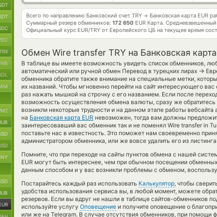
SDT
Всего по направлению Банковский счет TRY
Банковская карта EUR р
→
SDT
Суммарный резерв обменников:
172 650
EUR Карта.
Средневзвешенный
SDC
Официальный курс
EUR/TRY
от Европейского ЦБ на текущее время сос
ZEC
Обмен Wire transfer TRY на Банковская карт
TRX
В таблице вы имеете возможность увидеть список обменников, лю
BNB
→
автоматический или ручной обмен Перевод в турецких лирах
Евр
SOL
обменника обратите также внимание на специальные метки, которы
их названий. Чтобы мгновенно перейти на сайт интересующего вас
RAM
раз нажать мышкой на строчку с его названием. Если после перех
возможность осуществления обмена валюты, сразу же обратитесь к
возникли некоторые трудности и на данном этапе работы вебсайта
MZ
на
Банковская карта EUR
невозможен, тогда вам должны предложит
RUB
заинтересовавший вас обменник так и не поменял Wire transfer in Turk
поставьте нас в известность. Это поможет нам своевременно при
USD
администратором обменника, или же вовсе удалить его из листинга
USD
Помните, что при переходе на сайты пунктов обмена с нашей сист
CNY
EUR могут быть интереснее, чем при обычном посещении обменных 
данным способом и у вас возникли проблемы с обменом, воспользу
USD
Постарайтесь каждый раз использовать
Калькулятор
, чтобы свери
удобства использования сервиса вы, в любой момент, можете обра
RUB
резервов. Если вы вдруг не нашли в таблице сайтов-обменников по
EUR
используйте услугу
Оповещение
и получите оповещение о благопри
или же на Telegram. В случае отсутствия обменников, при помощи
UAH