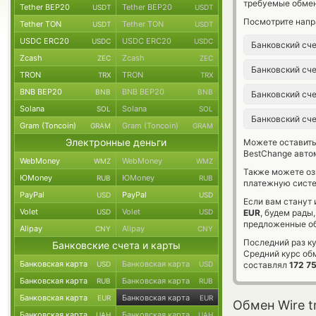
требуемые обмен
Tether BEP20
Tether BEP20
USDT
USDT
Посмотрите напр
Tether TON
Tether TON
USDT
USDT
USDC ERC20
USDC ERC20
USDC
USDC
Банковский сч
Zcash
Zcash
ZEC
ZEC
Банковский сч
TRON
TRON
TRX
TRX
BNB BEP20
BNB BEP20
BNB
BNB
Банковский сч
Solana
Solana
SOL
SOL
Банковский сч
Gram (Toncoin)
Gram (Toncoin)
GRAM
GRAM
Электронные деньги
Можете оставит
BestChange авто
WebMoney
WebMoney
WMZ
WMZ
Также можете о
ЮMoney
ЮMoney
RUB
RUB
платежную систе
PayPal
PayPal
USD
USD
Если вам станут
Volet
Volet
USD
USD
EUR
, будем рады
предложенные об
Alipay
Alipay
CNY
CNY
Последний раз ку
Банковские счета и карты
Средний курс об
Банковская карта
Банковская карта
USD
USD
составлял
172 7
Банковская карта
Банковская карта
RUB
RUB
Банковская карта
Банковская карта
EUR
EUR
Обмен Wire t
Банковская карта
Банковская карта
UAH
UAH