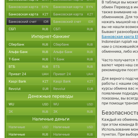
В таблице вы может
Банковская карта
Банковская карта
обмен Перевод в и
BYN
BYN
также внимание на 
Банковская карта
Банковская карта
KZT
KZT
обменников. Для то
Банковский счет
Банковский счет
нажать мышкой на с
IDR
IDR
вы не нашли возмож
СБП
СБП
RUB
RUB
Бывают разнообраз
Интернет-банкинг
Банковская карта 
Indonesian rupiah 
Сбербанк
Сбербанк
RUB
RUB
нам о сложившейся
обменника, либо ис
Альфа-Банк
Альфа-Банк
RUB
RUB
Т-Банк
Т-Банк
RUB
RUB
Часто получается т
валют через наш се
ВТБ
ВТБ
RUB
RUB
рекомендуем посети
Приват 24
Приват 24
UAH
UAH
Для верного подсче
Kaspi Bank
Kaspi Bank
KZT
KZT
работы с нашим сер
курсы обмена вас 
Revolut
Revolut
EUR
EUR
появлении подходящ
Денежные переводы
показаны, вы всег
при помощи транзи
WU
WU
USD
USD
ЗК
ЗК
Безопасност
RUB
RUB
Наличные деньги
Каждый из обменны
при этом команда 
Наличные
Наличные
USD
USD
Использование мон
пунктах. При выбор
Наличные
Наличные
RUB
RUB