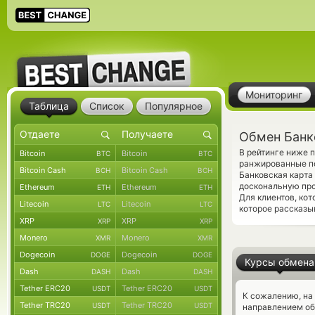
Мониторинг
Таблица
Список
Популярное
Обмен Банко
В рейтинге ниже 
Bitcoin
Bitcoin
BTC
BTC
ранжированные по
Bitcoin Cash
Bitcoin Cash
BCH
BCH
Банковская карта
доскональную про
Ethereum
Ethereum
ETH
ETH
Для клиентов, ко
Litecoin
Litecoin
LTC
LTC
которое рассказы
XRP
XRP
XRP
XRP
Monero
Monero
XMR
XMR
Dogecoin
Dogecoin
DOGE
DOGE
Курсы обмена
Dash
Dash
DASH
DASH
Tether ERC20
Tether ERC20
USDT
USDT
К сожалению, на
Tether TRC20
Tether TRC20
USDT
USDT
направлением об