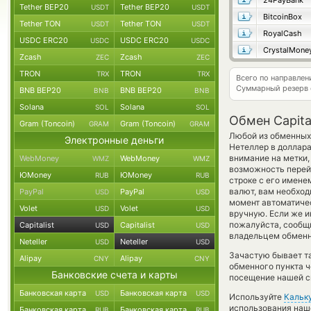
24PayBank
Tether BEP20
Tether BEP20
USDT
USDT
BitcoinBox
Tether TON
Tether TON
USDT
USDT
RoyalCash
USDC ERC20
USDC ERC20
USDC
USDC
CrystalMone
Zcash
Zcash
ZEC
ZEC
TRON
TRON
TRX
TRX
Всего по направлен
Суммарный резерв
BNB BEP20
BNB BEP20
BNB
BNB
Solana
Solana
SOL
SOL
Обмен Capital
Gram (Toncoin)
Gram (Toncoin)
GRAM
GRAM
Любой из обменных 
Электронные деньги
Нетеллер в доллара
внимание на метки,
WebMoney
WebMoney
WMZ
WMZ
возможность перей
ЮMoney
ЮMoney
RUB
RUB
строке с его имене
валют, вам необход
PayPal
PayPal
USD
USD
момент автоматич
Volet
Volet
USD
USD
вручную. Если же ин
пожалуйста, сообщ
Capitalist
Capitalist
USD
USD
владельцем обменни
Neteller
Neteller
USD
USD
Зачастую бывает так
Alipay
Alipay
CNY
CNY
обменного пункта ч
Банковские счета и карты
посещение нашей си
Банковская карта
Банковская карта
USD
USD
Используйте
Кальк
использования наше
Банковская карта
Банковская карта
RUB
RUB