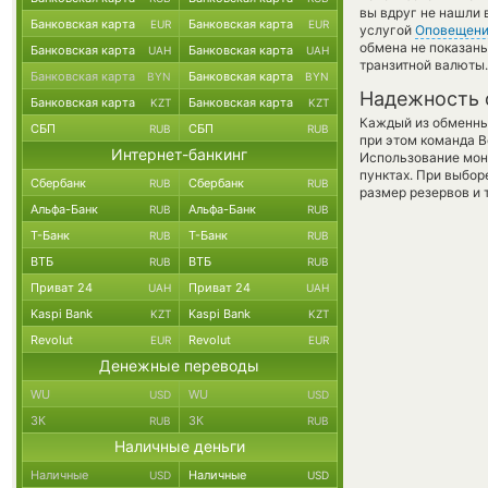
вы вдруг не нашли 
Банковская карта
Банковская карта
EUR
EUR
услугой
Оповещен
обмена не показаны
Банковская карта
Банковская карта
UAH
UAH
транзитной валюты.
Банковская карта
Банковская карта
BYN
BYN
Надежность 
Банковская карта
Банковская карта
KZT
KZT
Каждый из обменны
СБП
СБП
RUB
RUB
при этом команда 
Интернет-банкинг
Использование мон
пунктах. При выбор
Сбербанк
Сбербанк
RUB
RUB
размер резервов и 
Альфа-Банк
Альфа-Банк
RUB
RUB
Т-Банк
Т-Банк
RUB
RUB
ВТБ
ВТБ
RUB
RUB
Приват 24
Приват 24
UAH
UAH
Kaspi Bank
Kaspi Bank
KZT
KZT
Revolut
Revolut
EUR
EUR
Денежные переводы
WU
WU
USD
USD
ЗК
ЗК
RUB
RUB
Наличные деньги
Наличные
Наличные
USD
USD