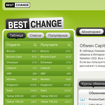
Мониторинг
Таблица
Список
Популярное
Обмен Capita
В таблице показан
Bitcoin
Bitcoin
BTC
BTC
обмена в Интерне
Bitcoin Cash
Bitcoin Cash
BCH
BCH
Neteller USD. Вс
Если вы пользует
Ethereum
Ethereum
ETH
ETH
расскажет о кажд
Litecoin
Litecoin
LTC
LTC
XRP
XRP
XRP
XRP
Monero
Monero
XMR
XMR
Курсы обмена
Dogecoin
Dogecoin
DOGE
DOGE
Dash
Dash
DASH
DASH
Обменни
Tether ERC20
Tether ERC20
USDT
USDT
ProstovCash
Tether TRC20
Tether TRC20
USDT
USDT