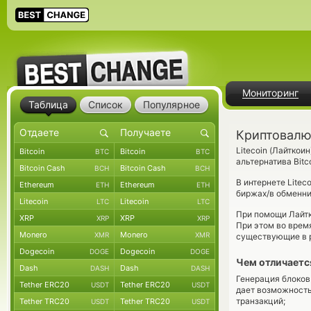
Мониторинг
Таблица
Список
Популярное
Криптовалют
Litecoin (Лайткоин
Bitcoin
Bitcoin
BTC
BTC
альтернатива Bit
Bitcoin Cash
Bitcoin Cash
BCH
BCH
В интернете Litec
Ethereum
Ethereum
ETH
ETH
биржах/в обменни
Litecoin
Litecoin
LTC
LTC
При помощи Лайтк
XRP
XRP
XRP
XRP
При этом во время
Monero
Monero
XMR
XMR
существующие в ра
Dogecoin
Dogecoin
DOGE
DOGE
Чем отличается 
Dash
Dash
DASH
DASH
Генерация блоков 
Tether ERC20
Tether ERC20
USDT
USDT
дает возможность
транзакций;
Tether TRC20
Tether TRC20
USDT
USDT