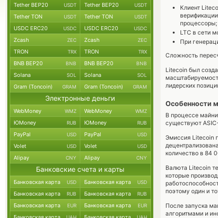
Tether BEP20
Tether BEP20
USDT
USDT
Клиент Litec
верификации
Tether TON
Tether TON
USDT
USDT
процессоры;
USDC ERC20
USDC ERC20
USDC
USDC
LTC в сети м
Zcash
Zcash
ZEC
ZEC
При генерац
TRON
TRON
TRX
TRX
Сложность пересч
BNB BEP20
BNB BEP20
BNB
BNB
Litecoin был созд
Solana
Solana
SOL
SOL
масштабируемостью
лидерских позиц
Gram (Toncoin)
Gram (Toncoin)
GRAM
GRAM
Электронные деньги
Особенности м
WebMoney
WebMoney
WMZ
WMZ
В процессе майни
ЮMoney
ЮMoney
существуют ASIC-
RUB
RUB
PayPal
PayPal
USD
USD
Эмиссия Litecoin 
децентрализована
Volet
Volet
USD
USD
количество в 84 
Alipay
Alipay
CNY
CNY
Валюта Litecoin т
Банковские счета и карты
которые производ
Банковская карта
Банковская карта
USD
USD
работоспособност
поэтому один и то
Банковская карта
Банковская карта
RUB
RUB
Банковская карта
Банковская карта
После запуска ма
EUR
EUR
алгоритмами и ин
Банковская карта
Банковская карта
UAH
UAH