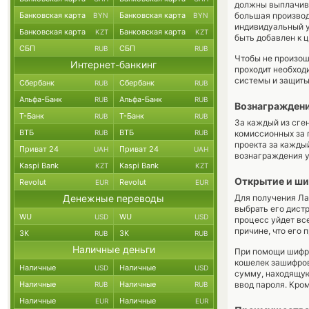
должны выплачива
Банковская карта
Банковская карта
большая производ
BYN
BYN
индивидуальный у
Банковская карта
Банковская карта
KZT
KZT
быть добавлен к 
СБП
СБП
RUB
RUB
Чтобы не произош
Интернет-банкинг
проходит необход
системы и защиты
Сбербанк
Сбербанк
RUB
RUB
Альфа-Банк
Альфа-Банк
RUB
RUB
Вознагражден
Т-Банк
Т-Банк
RUB
RUB
За каждый из сге
ВТБ
ВТБ
RUB
RUB
комиссионных за 
проекта за кажды
Приват 24
Приват 24
UAH
UAH
вознаграждения у
Kaspi Bank
Kaspi Bank
KZT
KZT
Открытие и ш
Revolut
Revolut
EUR
EUR
Денежные переводы
Для получения Ла
выбрать его дист
WU
WU
USD
USD
процесс уйдет вс
причине, что его
ЗК
ЗК
RUB
RUB
Наличные деньги
При помощи шифро
кошелек зашифров
Наличные
Наличные
USD
USD
сумму, находящую
Наличные
Наличные
ввод пароля. Кро
RUB
RUB
Наличные
Наличные
EUR
EUR