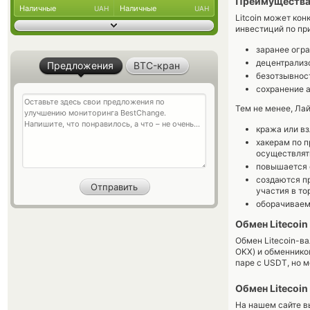
Преимущества 
Наличные
Наличные
UAH
UAH
Litcoin может ко
инвестиций по пр
заранее огр
децентрализ
Предложения
BTC-кран
безотзывнос
сохранение 
Тем не менее, Лай
кража или вз
хакерам по п
осуществлят
повышается 
создаются п
участия в то
оборачиваемо
Обмен Litecoin
Обмен Litecoin-в
OKX) и обменнико
паре с USDT, но 
Обмен Litecoin
На нашем сайте в