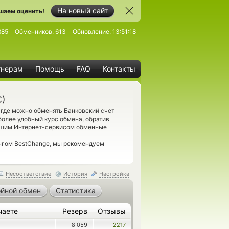
На новый сайт
шаем оценить!
885
Обменников:
613
Обновление:
13:51:18
тнерам
Помощь
FAQ
Контакты
C)
 где можно обменять Банковский счет
более удобный курс обмена, обратив
нашим Интернет-сервисом обменные
ингом BestChange, мы рекомендуем
Несоответствие
История
Настройка
йной обмен
Статистика
чаете
Резерв
Отзывы
8 059
2217