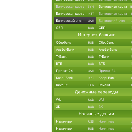
Банковская карта
Банковская карта
BYN
Банковская карта
Банковская карта
KZT
Банковский счет
Банковский счет
UAH
СБП
СБП
RUB
Интернет-банкинг
Сбербанк
Сбербанк
RUB
Альфа-Банк
Альфа-Банк
RUB
Т-Банк
Т-Банк
RUB
ВТБ
ВТБ
RUB
Приват 24
Приват 24
UAH
Kaspi Bank
Kaspi Bank
KZT
Revolut
Revolut
EUR
Денежные переводы
WU
WU
USD
ЗК
ЗК
RUB
Наличные деньги
Наличные
Наличные
USD
Наличные
Наличные
RUB