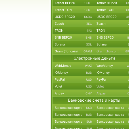
Tether BEP20
Tether BEP20
USDT
U
Tether TON
Tether TON
USDT
U
USDC ERC20
USDC ERC20
USDC
U
Zcash
Zcash
ZEC
TRON
TRON
TRX
BNB BEP20
BNB BEP20
BNB
Solana
Solana
SOL
Gram (Toncoin)
Gram (Toncoin)
GRAM
G
Электронные деньги
WebMoney
WebMoney
WMZ
W
ЮMoney
ЮMoney
RUB
PayPal
PayPal
USD
Volet
Volet
USD
Alipay
Alipay
CNY
Банковские счета и карты
Банковская карта
Банковская карта
USD
Банковская карта
Банковская карта
RUB
Банковская карта
Банковская карта
EUR
Банковская карта
Банковская карта
UAH