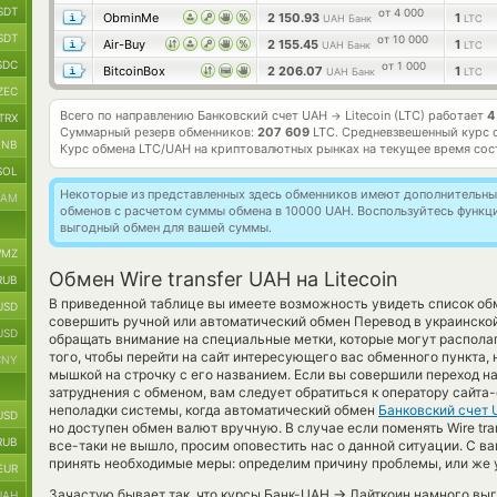
SDT
от 4 000
ObminMe
2 150.93
1
UAH Банк
LTC
SDT
от 10 000
Air-Buy
2 155.45
1
UAH Банк
LTC
SDC
от 1 000
BitcoinBox
2 206.07
1
UAH Банк
LTC
ZEC
Всего по направлению Банковский счет UAH
Litecoin (LTC) работает
4
→
TRX
Суммарный резерв обменников:
207 609
LTC.
Средневзвешенный курс 
BNB
Курс обмена
LTC/UAH
на криптовалютных рынках на текущее время со
SOL
Некоторые из представленных здесь обменников имеют дополнительные
RAM
обменов с расчетом суммы обмена в 10000 UAH. Воспользуйтесь функ
выгодный обмен для вашей суммы.
MZ
Обмен Wire transfer UAH на Litecoin
RUB
В приведенной таблице вы имеете возможность увидеть список об
USD
совершить ручной или автоматический обмен Перевод в украинско
USD
обращать внимание на специальные метки, которые могут располаг
того, чтобы перейти на сайт интересующего вас обменного пункта,
CNY
мышкой на строчку с его названием. Если вы совершили переход на
затруднения с обменом, вам следует обратиться к оператору сайт
неполадки системы, когда автоматический обмен
Банковский счет
USD
но доступен обмен валют вручную. В случае если поменять Wire transf
RUB
все-таки не вышло, просим оповестить нас о данной ситуации. С
принять необходимые меры: определим причину проблемы, или же 
EUR
→
Зачастую бывает так, что курсы Банк-UAH
Лайткоин намного выго
UAH