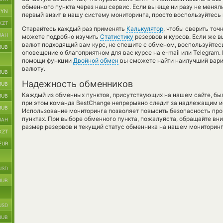
обменного пункта через наш сервис. Если вы еще ни разу не менял
BYN
первый визит в нашу систему мониторинга, просто воспользуйтесь 
KZT
Старайтесь каждый раз применять
Калькулятор
, чтобы сверить то
UAH
можете подробно изучить
Статистику
резервов и курсов. Если же в
валют подходящий вам курс, не спешите с обменом, воспользуйтес
RUB
оповещение о благоприятном для вас курсе на e-mail или Telegram.
помощи функции
Двойной обмен
вы сможете найти наилучший вари
валюту.
RUB
Надежность обменников
RUB
Каждый из обменных пунктов, присутствующих на нашем сайте, бы
RUB
при этом команда BestChange непрерывно следит за надлежащим и
RUB
Использование мониторинга позволяет повысить безопасность пр
пунктах. При выборе обменного пункта, пожалуйста, обращайте вн
UAH
размер резервов и текущий статус обменника на нашем мониторинг
KZT
EUR
USD
RUB
USD
RUB