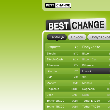
Таблица
Список
Популярно
Bitcoin
Bitcoin
BTC
Bitcoin Cash
Bitcoin Cash
BCH
Ethereum
Ethereum
ETH
Litecoin
Litecoin
LTC
XRP
XRP
XRP
Monero
Monero
XMR
Dogecoin
Dogecoin
DOGE
D
Dash
Dash
DASH
D
Tether ERC20
Tether ERC20
USDT
U
Tether TRC20
Tether TRC20
USDT
U