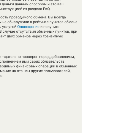
и деньги данным способом и это ваш
инструкцией из раздела FAQ.
чность проводимого обмена. Вы всегда
ы не обнаружили в рейтинге пунктов обмена
ь услугой
Оповещение
и получите
 В случае отсутствия обменных пунктов, при
ант двух обменов через транзитную
л тщательно проверен перед добавлением,
сполнением ими своих обязательств.
оводимых финансовых операций в обменных
имание на отзывы других пользователей,
е.