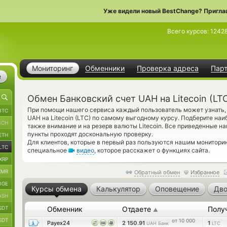
Уже видели новый BestChange? Пригла
Всего курсов:
1242
Мониторинг
Обменники
Проверка адреса
Пар
е
Обмен Банковский счет UAH на Litecoin (LT
При помощи нашего сервиса каждый пользователь может узнать,
BTC
UAH на Litecoin (LTC) по самому выгодному курсу. Подберите наи
BCH
также внимание и на резерв валюты Litecoin. Все приведенные 
пункты проходят доскональную проверку.
ETH
Для клиентов, которые в первый раз пользуются нашим монитор
LTC
специальное
видео
, которое расскажет о функциях сайта.
XRP
XMR
Обратный обмен
Избранное
OGE
Курсы обмена
Калькулятор
Оповещение
Дво
ASH
SDT
Обменник
Отдаете
Полу
▲
SDT
от 10 000
Payex24
2 150.91
1
UAH Банк
LTC