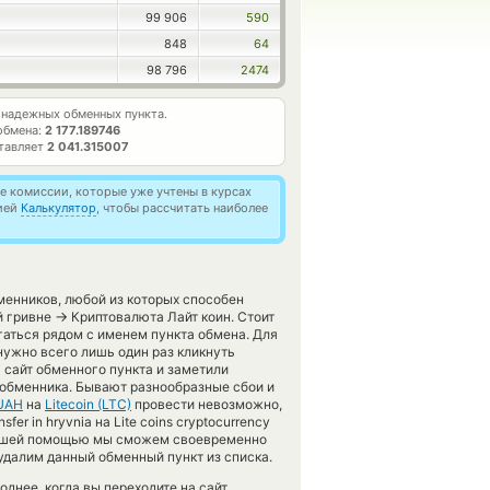
99 906
590
848
64
98 796
2474
надежных обменных пункта.
обмена:
2 177.189746
ставляет
2 041.315007
 комиссии, которые уже учтены в курсах
цией
Калькулятор
, чтобы рассчитать наиболее
менников, любой из которых способен
→
й гривне
Криптовалюта Лайт коин. Стоит
аться рядом с именем пункта обмена. Для
 нужно всего лишь один раз кликнуть
 сайт обменного пункта и заметили
а-обменника. Бывают разнообразные сбои и
 UAH
на
Litecoin (LTC)
провести невозможно,
er in hryvnia на Lite coins cryptocurrency
 вашей помощью мы сможем своевременно
удалим данный обменный пункт из списка.
днее, когда вы переходите на сайт