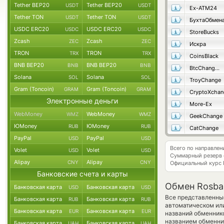
Tether BEP20
Tether BEP20
USDT
USDT
Ex-ATM24
Tether TON
Tether TON
USDT
USDT
БухтаОбмен
USDC ERC20
USDC ERC20
USDC
USDC
StoreBucks
Zcash
Zcash
ZEC
ZEC
Искра
TRON
TRON
TRX
TRX
CoinsBlack
BNB BEP20
BNB BEP20
BNB
BNB
BtcChange24
Solana
Solana
SOL
SOL
TroyChange
Gram (Toncoin)
Gram (Toncoin)
GRAM
GRAM
CryptoXchan
Электронные деньги
More-Ex
WebMoney
WebMoney
WMZ
WMZ
GeekChange
ЮMoney
ЮMoney
RUB
RUB
CatChange
PayPal
PayPal
USD
USD
Всего по направле
Volet
Volet
USD
USD
Суммарный резерв
Alipay
Alipay
CNY
CNY
Официальный курс
Банковские счета и карты
Обмен Rosba
Банковская карта
Банковская карта
USD
USD
Все представленны
Банковская карта
Банковская карта
RUB
RUB
автоматическом или
Банковская карта
Банковская карта
EUR
EUR
названий обменнико
названием обменник
Банковская карта
Банковская карта
UAH
UAH