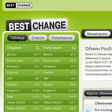
Мониторинг
Таблица
Список
Популярное
Обмен Росб
Ниже в списке п
Bitcoin
Bitcoin
BTC
BTC
обменного курса.
Bitcoin Cash
Bitcoin Cash
BCH
BCH
Jysan Bank KZT. 
представителями
Ethereum
Ethereum
ETH
ETH
Пользователям, п
Litecoin
Litecoin
LTC
LTC
показывающий воз
XRP
XRP
XRP
XRP
Monero
Monero
XMR
XMR
Dogecoin
Dogecoin
DOGE
DOGE
Курсы обмена
Dash
Dash
DASH
DASH
Tether ERC20
Tether ERC20
USDT
USDT
Обменни
Tether TRC20
Tether TRC20
USDT
USDT
Rim-Exchan