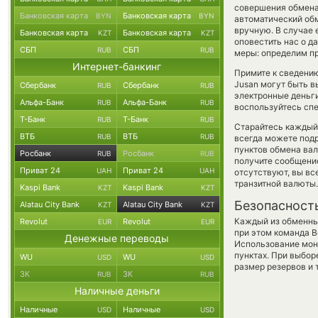
совершения обмена,
Банковская карта
Банковская карта
BYN
BYN
автоматический о
вручную. В случае е
Банковская карта
Банковская карта
KZT
KZT
оповестить нас о 
СБП
СБП
RUB
RUB
меры: определим пр
Интернет-банкинг
Примите к сведению
Jusan могут быть в
Сбербанк
Сбербанк
RUB
RUB
электронные деньги
Альфа-Банк
Альфа-Банк
RUB
RUB
воспользуйтесь спе
Т-Банк
Т-Банк
RUB
RUB
Старайтесь каждый
ВТБ
ВТБ
RUB
RUB
всегда можете под
пунктов обмена вал
Росбанк
Росбанк
RUB
RUB
получите сообщение
Приват 24
Приват 24
UAH
UAH
отсутствуют, вы в
транзитной валюты.
Kaspi Bank
Kaspi Bank
KZT
KZT
Безопасност
Alatau City Bank
Alatau City Bank
KZT
KZT
Каждый из обменны
Revolut
Revolut
EUR
EUR
при этом команда 
Денежные переводы
Использование мон
пунктах. При выбор
WU
WU
USD
USD
размер резервов и 
ЗК
ЗК
RUB
RUB
Наличные деньги
Наличные
Наличные
USD
USD