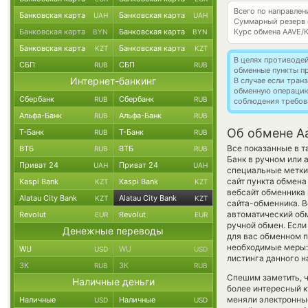
Всего по направлен
Банковская карта
Банковская карта
UAH
UAH
Суммарный резерв
Банковская карта
Банковская карта
Курс обмена
AAVE/
BYN
BYN
Банковская карта
Банковская карта
KZT
KZT
В целях противоде
СБП
СБП
RUB
RUB
обменные пункты п
Интернет-банкинг
В случае если тра
обменную операци
Сбербанк
Сбербанк
RUB
RUB
соблюдения требов
Альфа-Банк
Альфа-Банк
RUB
RUB
Об обмене Aa
Т-Банк
Т-Банк
RUB
RUB
Все показанные в 
ВТБ
ВТБ
RUB
RUB
Банк в ручном или 
Приват 24
Приват 24
UAH
UAH
специальные метки,
сайт пункта обмена
Kaspi Bank
Kaspi Bank
KZT
KZT
вебсайт обменника 
Alatau City Bank
Alatau City Bank
KZT
KZT
сайта-обменника. В
автоматический об
Revolut
Revolut
EUR
EUR
ручной обмен. Если
Денежные переводы
для вас обменном п
необходимые меры:
WU
WU
USD
USD
листинга данного н
ЗК
ЗК
RUB
RUB
Спешим заметить, 
Наличные деньги
более интересный 
меняли электронные
Наличные
Наличные
USD
USD