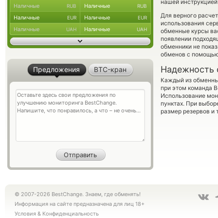
нашей инструкцией 
Наличные
Наличные
RUB
RUB
Для верного расчет
Наличные
Наличные
EUR
EUR
использования серв
Наличные
Наличные
UAH
UAH
обменные курсы ва
появлении подходящ
обменники не показ
обменов с помощью
Надежность 
Предложения
BTC-кран
Каждый из обменны
при этом команда 
Использование мон
пунктах. При выбор
размер резервов и 
© 2007-2026 BestChange. Знаем, где обменять!
Информация на сайте предназначена для лиц 18+
Условия
&
Конфиденциальность