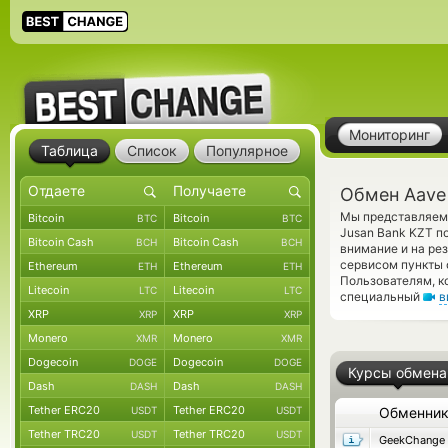
Мониторинг
Таблица
Список
Популярное
Обмен Aave 
Мы представляем 
Bitcoin
Bitcoin
BTC
BTC
Jusan Bank KZT п
Bitcoin Cash
Bitcoin Cash
BCH
BCH
внимание и на ре
сервисом пункты 
Ethereum
Ethereum
ETH
ETH
Пользователям, к
Litecoin
Litecoin
LTC
LTC
специальный
в
XRP
XRP
XRP
XRP
Monero
Monero
XMR
XMR
Dogecoin
Dogecoin
DOGE
DOGE
Курсы обмена
Dash
Dash
DASH
DASH
Tether ERC20
Tether ERC20
USDT
USDT
Обменни
Tether TRC20
Tether TRC20
USDT
USDT
GeekChange