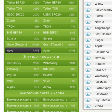
Tether BEP20
Tether BEP20
USDT
USDT
W-Box
Tether TON
Tether TON
USDT
USDT
BTCconverti
USDC ERC20
USDC ERC20
USDC
USDC
ExWm
Zcash
Zcash
ZEC
ZEC
NextBit
TRON
TRON
TRX
TRX
Amgchange
BNB BEP20
BNB BEP20
BNB
BNB
Best-Obmen
Solana
Solana
SOL
SOL
Kingex
Gram (Toncoin)
Gram (Toncoin)
GRAM
GRAM
AppBit
Aave
Aave
AAVE
AAVE
EasyGlobal
Электронные деньги
Сатоши
WebMoney
WebMoney
WMZ
WMZ
99Rates
ЮMoney
ЮMoney
RUB
RUB
Bitok777
PayPal
PayPal
USD
USD
WmMoney
Volet
Volet
USD
USD
BaksMan
Alipay
Alipay
CNY
CNY
ШоПоКурсу
Банковские счета и карты
EasySwap
Банковская карта
Банковская карта
USD
USD
Buy-Bitcoin
Банковская карта
Банковская карта
RUB
RUB
2rbina
Банковская карта
Банковская карта
EUR
EUR