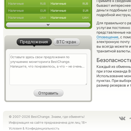
Примите к сведению
Наличные
Наличные
RUB
RUB
бывают интереснее,
деньги подобным сп
Наличные
Наличные
EUR
EUR
подробной инструкц
Наличные
Наличные
UAH
UAH
Для правильного ра
услугам постоянно
представленные на
Оповещение
, с по
Предложения
BTC-кран
электронную почту 
вы всегда можете 
транзитной валюты.
Безопасност
Каждый из обменны
при этом команда 
Использование мон
пунктах. При выбор
размер резервов и 
© 2007-2026 BestChange. Знаем, где обменять!
Информация на сайте предназначена для лиц 18+
Условия
&
Конфиденциальность