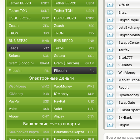
Tether BEP20
Tether BEP20
USDT
USDT
AlfaBit
Tether TON
Tether TON
USDT
USDT
Bitsz
USDC ERC20
USDC ERC20
USDC
USDC
CryptoRoyal
Zcash
Zcash
ZEC
ZEC
LetsExchang
TRON
TRON
TRX
TRX
CryptoMonit
BNB BEP20
BNB BEP20
BNB
BNB
SwapsCenter
Tezos
Tezos
XTZ
XTZ
Tarifex
Solana
Solana
SOL
SOL
Bitok777
Gram (Toncoin)
Gram (Toncoin)
GRAM
GRAM
99Rates
Filecoin
Filecoin
FIL
FIL
WmMoney
Электронные деньги
M
WebMoney
WebMoney
WMZ
WMZ
Revbit
ЮMoney
ЮMoney
RUB
RUB
CyberMoney
PayPal
PayPal
USD
USD
SwapGate
Volet
Volet
USD
USD
ECashExpert
Alipay
Alipay
CNY
CNY
Ex-Bank
Банковские счета и карты
Crypik
Банковская карта
Банковская карта
USD
USD
Всего по направлен
Банковская карта
Банковская карта
RUB
RUB