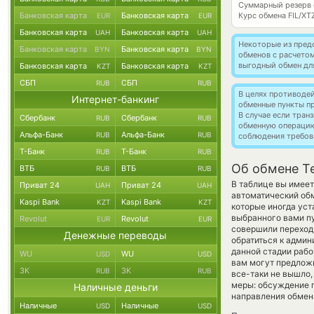
Суммарный резерв
Банковская карта
Банковская карта
Курс обмена
FIL/XT
EUR
EUR
Банковская карта
Банковская карта
UAH
UAH
Некоторые из пред
Банковская карта
Банковская карта
BYN
BYN
обменов с расчето
выгодный обмен дл
Банковская карта
Банковская карта
KZT
KZT
СБП
СБП
RUB
RUB
В целях противоде
Интернет-банкинг
обменные пункты п
В случае если тра
Сбербанк
Сбербанк
RUB
RUB
обменную операци
Альфа-Банк
Альфа-Банк
RUB
RUB
соблюдения требов
Т-Банк
Т-Банк
RUB
RUB
Об обмене Te
ВТБ
ВТБ
RUB
RUB
В таблице вы имеет
Приват 24
Приват 24
UAH
UAH
автоматический об
Kaspi Bank
Kaspi Bank
KZT
KZT
которые иногда уст
выбранного вами пу
Revolut
Revolut
EUR
EUR
совершили переход
Денежные переводы
обратиться к админ
данной стадии раб
WU
WU
USD
USD
вам могут предложит
ЗК
ЗК
RUB
RUB
все-таки не вышло
меры: обсуждение п
Наличные деньги
направления обмен
Наличные
Наличные
USD
USD