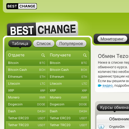
Мониторинг
Таблица
Список
Популярное
Обмен Tezos 
Ниже в списке пе
Bitcoin
Bitcoin
BTC
BTC
обменного курса.
Bitcoin Cash
Bitcoin Cash
BCH
BCH
количество необх
администрации на
Ethereum
Ethereum
ETH
ETH
Если вы решили в
Litecoin
Litecoin
LTC
LTC
видео
, подроб
XRP
XRP
XRP
XRP
Monero
Monero
XMR
XMR
Dogecoin
Dogecoin
DOGE
DOGE
Курсы обмена
Dash
Dash
DASH
DASH
Tether ERC20
Tether ERC20
USDT
USDT
Обменни
Tether TRC20
Tether TRC20
USDT
USDT
CryptoGin