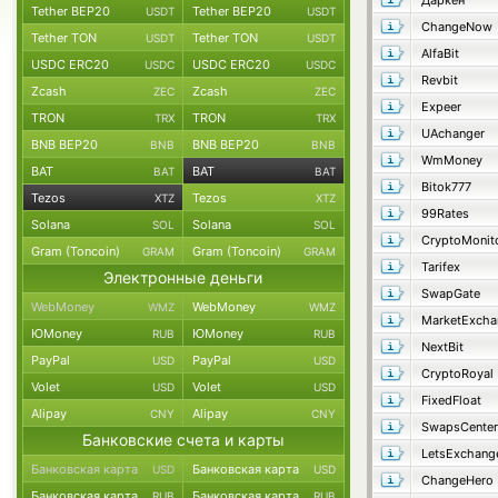
Даркен
Tether BEP20
Tether BEP20
USDT
USDT
ChangeNow
Tether TON
Tether TON
USDT
USDT
AlfaBit
USDC ERC20
USDC ERC20
USDC
USDC
Revbit
Zcash
Zcash
ZEC
ZEC
Expeer
TRON
TRON
TRX
TRX
UAchanger
BNB BEP20
BNB BEP20
BNB
BNB
WmMoney
BAT
BAT
BAT
BAT
Bitok777
Tezos
Tezos
XTZ
XTZ
99Rates
Solana
Solana
SOL
SOL
CryptoMonit
Gram (Toncoin)
Gram (Toncoin)
GRAM
GRAM
Tarifex
Электронные деньги
SwapGate
WebMoney
WebMoney
WMZ
WMZ
MarketExcha
ЮMoney
ЮMoney
RUB
RUB
NextBit
PayPal
PayPal
USD
USD
CryptoRoyal
Volet
Volet
USD
USD
FixedFloat
Alipay
Alipay
CNY
CNY
SwapsCenter
Банковские счета и карты
LetsExchang
Банковская карта
Банковская карта
USD
USD
ChangeHero
Банковская карта
Банковская карта
RUB
RUB