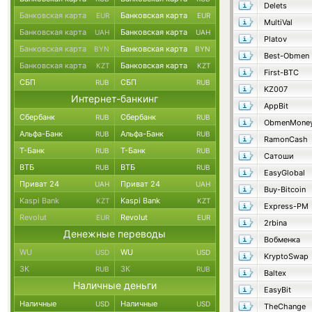
Delets
Банковская карта
Банковская карта
EUR
EUR
MultiVal
Банковская карта
Банковская карта
UAH
UAH
Platov
Банковская карта
Банковская карта
BYN
BYN
Best-Obmen
Банковская карта
Банковская карта
KZT
KZT
First-BTC
СБП
СБП
RUB
RUB
KZ007
Интернет-банкинг
AppBit
Сбербанк
Сбербанк
RUB
RUB
ObmenMone
Альфа-Банк
Альфа-Банк
RUB
RUB
RamonCash
Т-Банк
Т-Банк
RUB
RUB
Сатоши
ВТБ
ВТБ
RUB
RUB
EasyGlobal
Приват 24
Приват 24
UAH
UAH
Buy-Bitcoin
Kaspi Bank
Kaspi Bank
KZT
KZT
Express-PM
Revolut
Revolut
EUR
EUR
2rbina
Денежные переводы
Вобменка
WU
WU
USD
USD
KryptoSwap
ЗК
ЗК
RUB
RUB
Baltex
Наличные деньги
EasyBit
Наличные
Наличные
USD
USD
TheChange