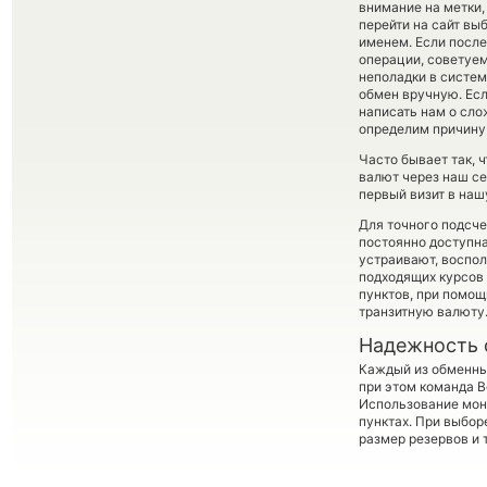
внимание на метки,
перейти на сайт вы
именем. Если посл
операции, советуем
неполадки в систем
обмен вручную. Есл
написать нам о сл
определим причину 
Часто бывает так, 
валют через наш се
первый визит в наш
Для точного подсче
постоянно доступн
устраивают, воспо
подходящих курсов 
пунктов, при помо
транзитную валюту
Надежность 
Каждый из обменны
при этом команда 
Использование мон
пунктах. При выбор
размер резервов и 