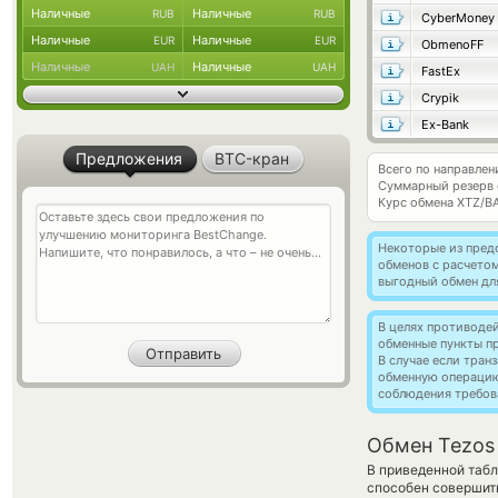
Наличные
Наличные
RUB
RUB
CyberMoney
Наличные
Наличные
EUR
EUR
ObmenoFF
Наличные
Наличные
UAH
UAH
FastEx
Crypik
Ex-Bank
Предложения
BTC-кран
Всего по направлен
Суммарный резерв
Курс обмена
XTZ/B
Некоторые из пред
обменов с расчето
выгодный обмен дл
В целях противоде
обменные пункты п
В случае если тра
обменную операци
соблюдения требов
Обмен Tezos
В приведенной табл
способен совершит