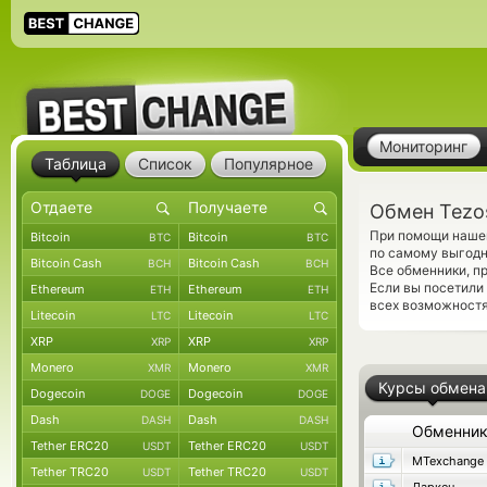
Мониторинг
Таблица
Список
Популярное
Обмен Tezos
При помощи нашег
Bitcoin
Bitcoin
BTC
BTC
по самому выгодн
Bitcoin Cash
Bitcoin Cash
BCH
BCH
Все обменники, п
Если вы посетили
Ethereum
Ethereum
ETH
ETH
всех возможностя
Litecoin
Litecoin
LTC
LTC
XRP
XRP
XRP
XRP
Monero
Monero
XMR
XMR
Курсы обмена
Dogecoin
Dogecoin
DOGE
DOGE
Dash
Dash
DASH
DASH
Обменни
Tether ERC20
Tether ERC20
USDT
USDT
MTexchange
Tether TRC20
Tether TRC20
USDT
USDT