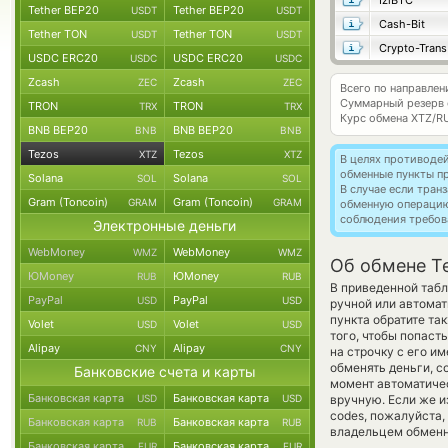
IziBTC
Tether BEP20
Tether BEP20
USDT
USDT
Cash-Bit
Tether TON
Tether TON
USDT
USDT
Crypto-Trans
USDC ERC20
USDC ERC20
USDC
USDC
Zcash
Zcash
ZEC
ZEC
Всего по направлен
Суммарный резерв
TRON
TRON
TRX
TRX
Курс обмена
XTZ/R
BNB BEP20
BNB BEP20
BNB
BNB
Tezos
Tezos
XTZ
XTZ
В целях противоде
обменные пункты п
Solana
Solana
SOL
SOL
В случае если тра
Gram (Toncoin)
Gram (Toncoin)
GRAM
GRAM
обменную операци
соблюдения требов
Электронные деньги
WebMoney
WebMoney
WMZ
WMZ
Об обмене T
ЮMoney
ЮMoney
RUB
RUB
В приведенной таб
PayPal
PayPal
USD
USD
ручной или автома
пункта обратите та
Volet
Volet
USD
USD
того, чтобы попаст
Alipay
Alipay
CNY
CNY
на строчку с его и
обменять деньги, с
Банковские счета и карты
момент автоматич
Банковская карта
Банковская карта
USD
USD
вручную. Если же и
codes, пожалуйста
Банковская карта
Банковская карта
RUB
RUB
владельцем обменно
Банковская карта
Банковская карта
EUR
EUR