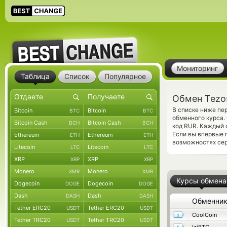
Мониторинг
Таблица
Список
Популярное
Обмен Tezo
В списке ниже пе
Bitcoin
Bitcoin
BTC
BTC
обменного курса.
Bitcoin Cash
Bitcoin Cash
BCH
BCH
код RUR. Каждый 
Если вы впервые 
Ethereum
Ethereum
ETH
ETH
возможностях сер
Litecoin
Litecoin
LTC
LTC
XRP
XRP
XRP
XRP
Monero
Monero
XMR
XMR
Курсы обмена
Dogecoin
Dogecoin
DOGE
DOGE
Dash
Dash
DASH
DASH
Обменни
Tether ERC20
Tether ERC20
USDT
USDT
CoolCoin
Tether TRC20
Tether TRC20
USDT
USDT