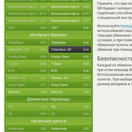
Помните, что при п
Банковская карта
Банковская карта
UAH
UAH
QR бывают интересн
подобным способом
Банковская карта
Банковская карта
BYN
BYN
специальной инстру
Банковская карта
Банковская карта
KZT
KZT
Используйте
Кальк
СБП
СБП
RUB
RUB
использования наше
Интернет-банкинг
текущие обменные 
условия, и при поя
Сбербанк
Сбербанк
RUB
RUB
обменные пункты н
обменов при помощ
Сбербанк QR
Сбербанк QR
RUB
RUB
Альфа-Банк
Альфа-Банк
RUB
RUB
Безопасност
Т-Банк
Т-Банк
RUB
RUB
Каждый из обменны
при этом команда 
ВТБ
ВТБ
RUB
RUB
Использование мон
Приват 24
Приват 24
UAH
UAH
пунктах. При выбор
размер резервов и 
Kaspi Bank
Kaspi Bank
KZT
KZT
Revolut
Revolut
EUR
EUR
Денежные переводы
WU
WU
USD
USD
ЗК
ЗК
RUB
RUB
Наличные деньги
Наличные
Наличные
USD
USD