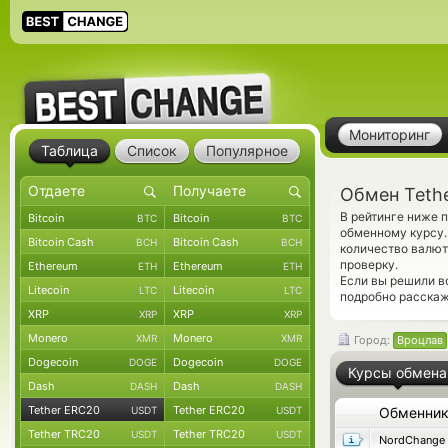
Мониторинг
Таблица
Список
Популярное
Обмен Teth
В рейтинге ниже 
Bitcoin
Bitcoin
BTC
BTC
обменному курсу.
Bitcoin Cash
Bitcoin Cash
BCH
BCH
количество валют
проверку.
Ethereum
Ethereum
ETH
ETH
Если вы решили в
Litecoin
Litecoin
LTC
LTC
подробно расскаж
XRP
XRP
XRP
XRP
Monero
Monero
XMR
XMR
Город:
Вроцлав
Dogecoin
Dogecoin
DOGE
DOGE
Курсы обмена
Dash
Dash
DASH
DASH
Tether ERC20
Tether ERC20
USDT
USDT
Обменни
Tether TRC20
Tether TRC20
USDT
USDT
NordChange