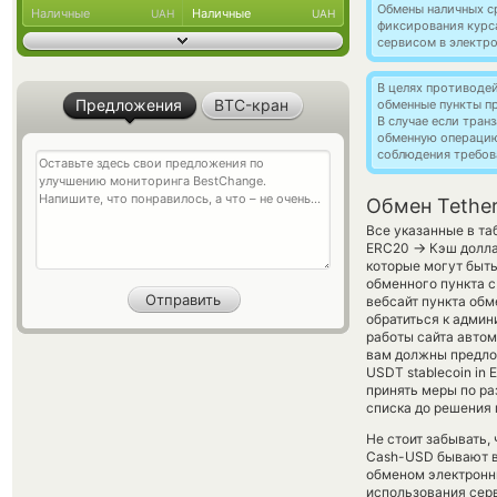
Обмены наличных с
Наличные
Наличные
UAH
UAH
фиксирования курс
сервисом в электр
В целях противоде
Предложения
BTC-кран
обменные пункты п
В случае если тра
обменную операци
соблюдения требов
Обмен Tethe
Все указанные в та
→
ERC20
Кэш долла
которые могут быт
обменного пункта с
вебсайт пункта обм
обратиться к админ
работы сайта авто
вам должны предлож
USDT stablecoin in 
принять меры по р
списка до решения
Не стоит забывать,
Cash-USD бывают вы
обменом электронны
использования сер