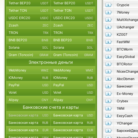
Tether BEP20
Tether BEP20
USDT
USDT
Crypcie
Tether TON
Tether TON
USDT
USDT
7Money
USDC ERC20
USDC ERC20
USDC
USDC
MultiXchang
Zcash
Zcash
ZEC
ZEC
UAchanger
TRON
TRON
TRX
TRX
KZ007
BNB BEP20
BNB BEP20
BNB
BNB
FastWM
Solana
Solana
SOL
SOL
BTCWorm
Gram (Toncoin)
Gram (Toncoin)
GRAM
GRAM
EasyGlobal
Электронные деньги
BTCRotor
WebMoney
WebMoney
WMZ
WMZ
NicexChange
ЮMoney
ЮMoney
RUB
RUB
AbcObmen
PayPal
PayPal
USD
USD
Банкомат
Volet
Volet
USD
USD
Ex-Money
Alipay
Alipay
CNY
CNY
Crybex
Банковские счета и карты
1WM
Банковская карта
Банковская карта
USD
USD
EezyCash
Банковская карта
Банковская карта
RUB
RUB
YChanger
Банковская карта
Банковская карта
EUR
EUR
БарскийДво
Банковская карта
Банковская карта
UAH
UAH