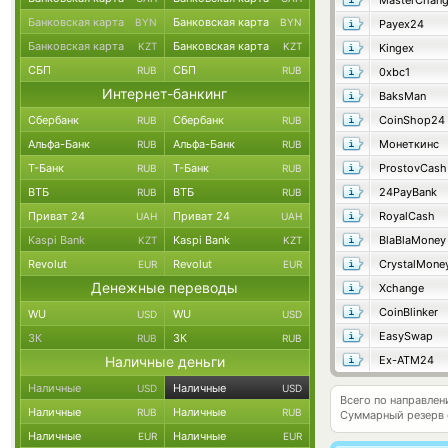
MasterChan
Банковская карта
Банковская карта
BYN
BYN
Payex24
Банковская карта
Банковская карта
KZT
KZT
Kingex
СБП
СБП
RUB
RUB
0xbc1
Интернет-банкинг
BaksMan
Сбербанк
Сбербанк
CoinShop24
RUB
RUB
Альфа-Банк
Альфа-Банк
Монеткинс
RUB
RUB
Т-Банк
Т-Банк
ProstovCash
RUB
RUB
ВТБ
ВТБ
24PayBank
RUB
RUB
Приват 24
Приват 24
RoyalCash
UAH
UAH
Kaspi Bank
Kaspi Bank
BlaBlaMoney
KZT
KZT
Revolut
Revolut
CrystalMone
EUR
EUR
Денежные переводы
Xchange
CoinBlinker
WU
WU
USD
USD
EasySwap
ЗК
ЗК
RUB
RUB
Наличные деньги
Ex-ATM24
Наличные
Наличные
USD
USD
Всего по направлен
Наличные
Наличные
RUB
RUB
Суммарный резерв
Наличные
Наличные
EUR
EUR