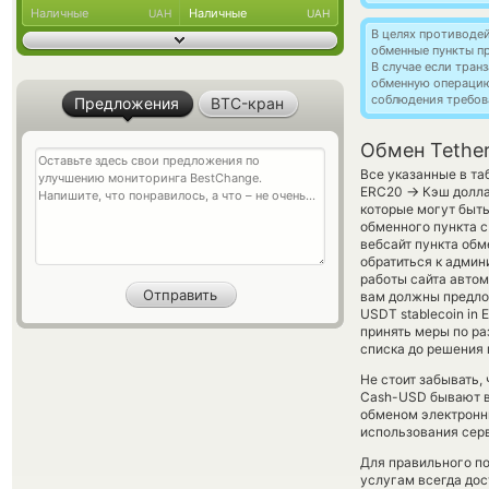
Наличные
Наличные
UAH
UAH
В целях противоде
обменные пункты п
В случае если тра
обменную операци
соблюдения требов
Предложения
BTC-кран
Обмен Tethe
Все указанные в та
→
ERC20
Кэш долла
которые могут быт
обменного пункта с
вебсайт пункта обм
обратиться к админ
работы сайта авто
вам должны предлож
USDT stablecoin in 
принять меры по р
списка до решения
Не стоит забывать,
Cash-USD бывают вы
обменом электронны
использования сер
Для правильного по
услугам всегда до