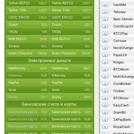
Tether BEP20
Tether BEP20
USDT
USDT
FastWM
Tether TON
Tether TON
USDT
USDT
7Money
USDC ERC20
USDC ERC20
USDC
USDC
Best-Obmen
Zcash
Zcash
ZEC
ZEC
CoinShop24
TRON
TRON
TRX
TRX
BTC2Pay
BNB BEP20
BNB BEP20
BNB
BNB
Сатоши
Solana
Solana
SOL
SOL
NordChange
Gram (Toncoin)
Gram (Toncoin)
GRAM
GRAM
Payex24
Электронные деньги
Kingex
WebMoney
WebMoney
WMZ
WMZ
BTCWorm
ЮMoney
ЮMoney
RUB
RUB
MultiXchang
PayPal
PayPal
USD
USD
CoinBlinker
Volet
Volet
USD
USD
Crybex
Alipay
Alipay
CNY
CNY
BTCRotor
Банковские счета и карты
EezyCash
Банковская карта
Банковская карта
USD
USD
GramBit
Банковская карта
Банковская карта
RUB
RUB
24PayBank
Банковская карта
Банковская карта
EUR
EUR
RoyalCash
Банковская карта
Банковская карта
UAH
UAH