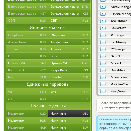
BlaBlaMoney
Банковская карта
Банковская карта
BYN
BYN
NicexChange
Банковская карта
Банковская карта
KZT
KZT
CrystalMone
СБП
СБП
RUB
RUB
AbcObmen
Интернет-банкинг
Банкомат
Сбербанк
Сбербанк
Xchange
RUB
RUB
Альфа-Банк
Альфа-Банк
Ex-Money
RUB
RUB
Т-Банк
Т-Банк
YChanger
RUB
RUB
ВТБ
ВТБ
0xbc1
RUB
RUB
Приват 24
Приват 24
More-Ex
UAH
UAH
Kaspi Bank
Kaspi Bank
BaksMan
KZT
KZT
Revolut
Revolut
Монеткинс
EUR
EUR
Денежные переводы
ProstovCash
EasySwap
WU
WU
USD
USD
ЗК
ЗК
RUB
RUB
Всего по направлен
Наличные деньги
Суммарный резерв
Наличные
Наличные
USD
USD
Обмены наличных с
Наличные
Наличные
RUB
RUB
фиксирования курс
Наличные
Наличные
EUR
EUR
сервисом в электр