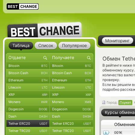
Мониторинг
Таблица
Список
Популярное
Обмен Teth
В рейтинге ниже 
Bitcoin
Bitcoin
BTC
BTC
обменному курсу.
Bitcoin Cash
Bitcoin Cash
BCH
BCH
количество валют
проверку.
Ethereum
Ethereum
ETH
ETH
Если вы решили в
Litecoin
Litecoin
LTC
LTC
подробно расскаж
XRP
XRP
XRP
XRP
Monero
Monero
XMR
XMR
Город:
Пхукет
Dogecoin
Dogecoin
DOGE
DOGE
Курсы обмена
Dash
Dash
DASH
DASH
Tether ERC20
Tether ERC20
USDT
USDT
Обменни
Tether TRC20
Tether TRC20
USDT
USDT
001K