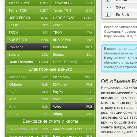
Ферма
Tether BEP20
Tether BEP20
USDT
USDT
X-Pay
Tether TON
Tether TON
USDT
USDT
Ex-Bank
USDC ERC20
USDC ERC20
USDC
USDC
Zcash
Zcash
ZEC
ZEC
Всего по направлен
Суммарный резерв
TRON
TRON
TRX
TRX
Курс обмена
DOT/R
BNB BEP20
BNB BEP20
BNB
BNB
Polkadot
Polkadot
DOT
DOT
В целях противоде
обменные пункты п
Solana
Solana
SOL
SOL
В случае если тра
Gram (Toncoin)
Gram (Toncoin)
GRAM
GRAM
обменную операци
соблюдения требов
Электронные деньги
WebMoney
WebMoney
WMZ
WMZ
Об обмене Po
ЮMoney
ЮMoney
RUB
RUB
В приведенной табл
PayPal
PayPal
USD
USD
автоматический ил
внимание на метки,
Volet
Volet
USD
USD
моментально перейт
Volet
Volet
RUB
RUB
строку с его назва
реализации обмена,
Alipay
Alipay
CNY
CNY
системы, когда ав
Банковские счета и карты
вручную. Если же и
будьте добры, опо
Банковская карта
Банковская карта
USD
USD
обменного пункта, 
Банковская карта
Банковская карта
RUB
RUB