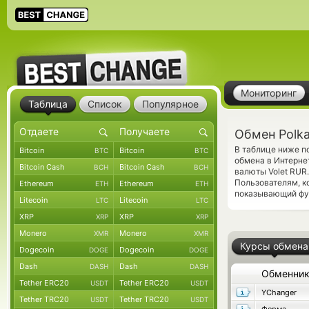
Мониторинг
Таблица
Список
Популярное
Обмен Polka
В таблице ниже п
Bitcoin
Bitcoin
BTC
BTC
обмена в Интерне
Bitcoin Cash
Bitcoin Cash
BCH
BCH
валюты Volet RUR
Пользователям, к
Ethereum
Ethereum
ETH
ETH
показывающий фун
Litecoin
Litecoin
LTC
LTC
XRP
XRP
XRP
XRP
Monero
Monero
XMR
XMR
Курсы обмена
Dogecoin
Dogecoin
DOGE
DOGE
Dash
Dash
DASH
DASH
Обменни
Tether ERC20
Tether ERC20
USDT
USDT
YChanger
Tether TRC20
Tether TRC20
USDT
USDT