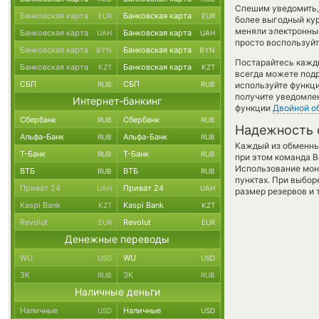
Спешим уведомить,
Банковская карта
Банковская карта
EUR
EUR
более выгодный ку
меняли электронны
Банковская карта
Банковская карта
UAH
UAH
просто воспользуйт
Банковская карта
Банковская карта
BYN
BYN
Постарайтесь кажд
Банковская карта
Банковская карта
KZT
KZT
всегда можете под
СБП
СБП
RUB
RUB
используйте функ
получите уведомлен
Интернет-банкинг
функции
Двойной о
Сбербанк
Сбербанк
RUB
RUB
Надежность 
Альфа-Банк
Альфа-Банк
RUB
RUB
Каждый из обменны
Т-Банк
Т-Банк
RUB
RUB
при этом команда 
Использование мон
ВТБ
ВТБ
RUB
RUB
пунктах. При выбор
Приват 24
Приват 24
UAH
UAH
размер резервов и 
Kaspi Bank
Kaspi Bank
KZT
KZT
Revolut
Revolut
EUR
EUR
Денежные переводы
WU
WU
USD
USD
ЗК
ЗК
RUB
RUB
Наличные деньги
Наличные
Наличные
USD
USD