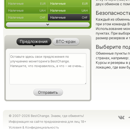
Наличные
Наличные
EUR
EUR
двух обменов с по
Наличные
Наличные
UAH
UAH
Безопасност
Наличные
Наличные
CHF
CHF
Каждый из обменны
при этом команда 
Использование мон
пунктах. При выбор
размер резервов и 
Предложения
BTC-кран
Выберите по
Обменные пункты по
странах, например:
Курсы и резервы в 
локацию, где вам б
© 2007-2026 BestChange. Знаем, где обменять!
Информация на сайте предназначена для лиц 18+
Условия
&
Конфиденциальность