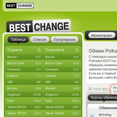
Мониторинг
Таблица
Список
Популярное
Обмен Polk
С помощью нашего
Bitcoin
Bitcoin
BTC
BTC
Polkadot (DOT) н
Bitcoin Cash
Bitcoin Cash
BCH
BCH
обращать внимани
администраторами
Ethereum
Ethereum
ETH
ETH
Если вы в первый
Litecoin
Litecoin
LTC
LTC
функциях сайта Be
XRP
XRP
XRP
XRP
Вы
Monero
Monero
XMR
XMR
Город:
Все
Цю
Dogecoin
Dogecoin
DOGE
DOGE
Курсы обмена
Dash
Dash
DASH
DASH
Tether ERC20
Tether ERC20
USDT
USDT
Обменни
Tether TRC20
Tether TRC20
USDT
USDT
BTC2Pay