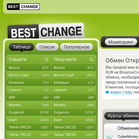
Мониторинг
Таблица
Список
Популярное
Обмен Откр
Мы предлагаем ва
Bitcoin
Bitcoin
BTC
BTC
RUB на BinanceCo
Bitcoin Cash
Bitcoin Cash
BCH
BCH
обмена, необходи
представленные н
Ethereum
Ethereum
ETH
ETH
Клиентам, посеща
Litecoin
Litecoin
LTC
LTC
видео-гайд
, п
XRP
XRP
XRP
XRP
Monero
Monero
XMR
XMR
Dogecoin
Dogecoin
DOGE
DOGE
Курсы обмена
Dash
Dash
DASH
DASH
Tether ERC20
Tether ERC20
USDT
USDT
Обменни
Tether TRC20
Tether TRC20
USDT
USDT
CyberMoney