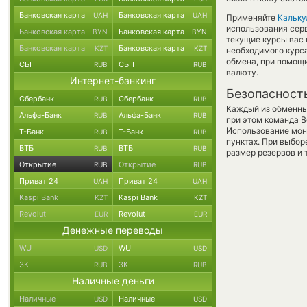
Банковская карта
Банковская карта
UAH
UAH
Применяйте
Кальку
использования серв
Банковская карта
Банковская карта
BYN
BYN
текущие курсы вас
Банковская карта
Банковская карта
KZT
KZT
необходимого курса
обмена, при помощ
СБП
СБП
RUB
RUB
валюту.
Интернет-банкинг
Безопасност
Сбербанк
Сбербанк
RUB
RUB
Каждый из обменны
Альфа-Банк
Альфа-Банк
RUB
RUB
при этом команда 
Использование мон
Т-Банк
Т-Банк
RUB
RUB
пунктах. При выбор
ВТБ
ВТБ
RUB
RUB
размер резервов и 
Открытие
Открытие
RUB
RUB
Приват 24
Приват 24
UAH
UAH
Kaspi Bank
Kaspi Bank
KZT
KZT
Revolut
Revolut
EUR
EUR
Денежные переводы
WU
WU
USD
USD
ЗК
ЗК
RUB
RUB
Наличные деньги
Наличные
Наличные
USD
USD