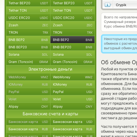
Tether BEP20
Tether BEP20
USDT
USDT
Crypik
Tether TON
Tether TON
USDT
USDT
Всего по направле
USDC ERC20
USDC ERC20
USDC
USDC
Суммарный резерв
Zcash
Zcash
ZEC
ZEC
Курс обмена
BNB/R
TRON
TRON
TRX
TRX
Некоторые из пред
BNB BEP2
BNB BEP2
BNB
BNB
обменов с расчето
BNB BEP20
BNB BEP20
BNB
BNB
выгодный обмен дл
Solana
Solana
SOL
SOL
Об обмене O
Gram (Toncoin)
Gram (Toncoin)
GRAM
GRAM
Электронные деньги
Любой из пунктов о
Криптовалюта Бина
WebMoney
WebMoney
WMZ
WMZ
также обратите сво
обменников. Для бы
ЮMoney
ЮMoney
RUB
RUB
обменника. Если п
PayPal
PayPal
USD
USD
сразу же обратитес
данной стадии раб
Volet
Volet
USD
USD
могут предложить об
Alipay
Alipay
CNY
CNY
подходящем для вас
своевременно прин
Банковские счета и карты
листинга до решени
Банковская карта
Банковская карта
USD
USD
Часто получается т
Банковская карта
Банковская карта
RUB
RUB
обмена через наш м
визит в нашу систе
Банковская карта
Банковская карта
EUR
EUR