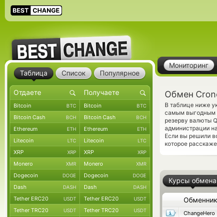
Мониторинг
Таблица
Список
Популярное
Обмен Cron
В таблице ниже у
Bitcoin
Bitcoin
BTC
BTC
самым выгодным к
Bitcoin Cash
Bitcoin Cash
BCH
BCH
резерву валюты Q
администрации на
Ethereum
Ethereum
ETH
ETH
Если вы решили в
Litecoin
Litecoin
LTC
LTC
которое расскаже
XRP
XRP
XRP
XRP
Monero
Monero
XMR
XMR
Dogecoin
Dogecoin
DOGE
DOGE
Курсы обмена
Dash
Dash
DASH
DASH
Tether ERC20
Tether ERC20
USDT
USDT
Обменни
Tether TRC20
Tether TRC20
USDT
USDT
ChangeHero