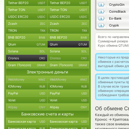
Tether BEP20
Tether BEP20
USDT
USDT
CryptoGin
Tether TON
Tether TON
USDT
USDT
CoinsBlack
USDC ERC20
USDC ERC20
USDC
USDC
Ex-Bank
Zcash
Zcash
ZEC
ZEC
Crypik
TRON
TRON
TRX
TRX
Всего по направле
BNB BEP20
BNB BEP20
BNB
BNB
Суммарный резерв
Qtum
Qtum
QTUM
QTUM
Курс обмена
QTUM
Solana
Solana
SOL
SOL
Некоторые из пред
Cronos
Cronos
CRO
CRO
обменов с расчето
Gram (Toncoin)
Gram (Toncoin)
GRAM
GRAM
выгодный обмен дл
Электронные деньги
В целях противоде
WebMoney
WebMoney
WMZ
WMZ
обменные пункты п
ЮMoney
ЮMoney
В случае если тра
RUB
RUB
обменную операци
PayPal
PayPal
USD
USD
соблюдения требов
Volet
Volet
USD
USD
Alipay
Alipay
CNY
CNY
Об обмене C
Банковские счета и карты
Каждый из обменных
→
Кронос
Криптовал
Банковская карта
Банковская карта
USD
USD
также свое внимани
Банковская карта
Банковская карта
мгновенного перехо
RUB
RUB