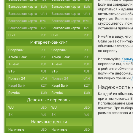
Если вы совершили 
Банковская карта
Банковская карта
EUR
EUR
обратиться к админ
Банковская карта
Банковская карта
автоматический о
UAH
UAH
вручную. Если же в
Банковская карта
Банковская карта
BYN
BYN
cryptocurrency, по
Банковская карта
Банковская карта
установим причины 
KZT
KZT
СБП
СБП
RUB
RUB
Имейте в виду, что
Qtum бывают интере
Интернет-банкинг
обменом электронны
Сбербанк
Сбербанк
RUB
RUB
по сервису.
Альфа-Банк
Альфа-Банк
RUB
RUB
Используйте
Кальк
сервисом вы, в люб
Т-Банк
Т-Банк
RUB
RUB
в рейтинге обменни
ВТБ
ВТБ
RUB
RUB
получите информаци
помощью функции
Приват 24
Приват 24
UAH
UAH
Kaspi Bank
Kaspi Bank
KZT
KZT
Надежность 
Revolut
Revolut
EUR
EUR
Каждый из обменны
при этом команда 
Денежные переводы
Использование мон
WU
WU
USD
USD
пунктах. При выбор
размер резервов и 
ЗК
ЗК
RUB
RUB
Наличные деньги
Наличные
Наличные
USD
USD