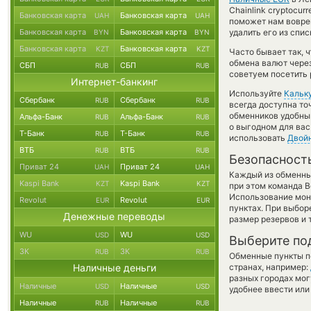
Chainlink cryptocur
Банковская карта
Банковская карта
UAH
UAH
поможет нам вовре
Банковская карта
Банковская карта
удалить его из спи
BYN
BYN
Банковская карта
Банковская карта
KZT
KZT
Часто бывает так, ч
обмена валют через
СБП
СБП
RUB
RUB
советуем посетить 
Интернет-банкинг
Используйте
Кальк
Сбербанк
Сбербанк
RUB
RUB
всегда доступна т
обменников удобный
Альфа-Банк
Альфа-Банк
RUB
RUB
о выгодном для вас
Т-Банк
Т-Банк
RUB
RUB
использовать
Двой
ВТБ
ВТБ
RUB
RUB
Безопасност
Приват 24
Приват 24
UAH
UAH
Каждый из обменны
Kaspi Bank
Kaspi Bank
KZT
KZT
при этом команда 
Использование мон
Revolut
Revolut
EUR
EUR
пунктах. При выбор
Денежные переводы
размер резервов и 
WU
WU
USD
USD
Выберите по
ЗК
ЗК
RUB
RUB
Обменные пункты по
Наличные деньги
странах, например:
разных городах мог
Наличные
Наличные
USD
USD
удобнее ввести или
Наличные
Наличные
RUB
RUB