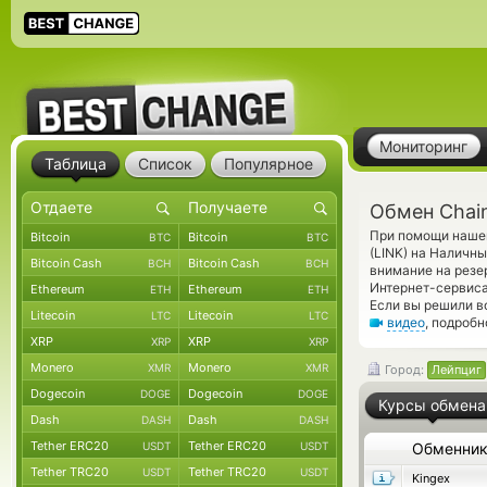
Мониторинг
Таблица
Список
Популярное
Обмен Chain
При помощи нашег
Bitcoin
Bitcoin
BTC
BTC
(LINK) на Наличн
Bitcoin Cash
Bitcoin Cash
BCH
BCH
внимание на резе
Интернет-сервиса
Ethereum
Ethereum
ETH
ETH
Если вы решили в
Litecoin
Litecoin
LTC
LTC
видео
, подроб
XRP
XRP
XRP
XRP
Monero
Monero
XMR
XMR
Город:
Лейпциг
Dogecoin
Dogecoin
DOGE
DOGE
Курсы обмена
Dash
Dash
DASH
DASH
Tether ERC20
Tether ERC20
USDT
USDT
Обменни
Tether TRC20
Tether TRC20
USDT
USDT
Kingex