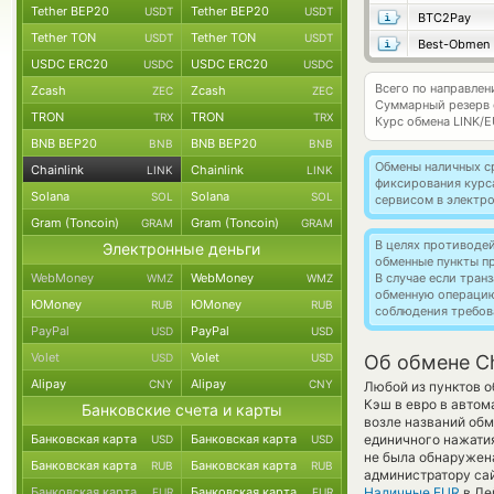
Tether BEP20
Tether BEP20
USDT
USDT
BTC2Pay
Tether TON
Tether TON
USDT
USDT
Best-Obmen
USDC ERC20
USDC ERC20
USDC
USDC
Всего по направлени
Zcash
Zcash
ZEC
ZEC
Суммарный резерв
TRON
TRON
TRX
TRX
Курс обмена
LINK/
BNB BEP20
BNB BEP20
BNB
BNB
Обмены наличных с
Chainlink
Chainlink
LINK
LINK
фиксирования курс
Solana
Solana
SOL
SOL
сервисом в электр
Gram (Toncoin)
Gram (Toncoin)
GRAM
GRAM
В целях противоде
Электронные деньги
обменные пункты п
WebMoney
WebMoney
В случае если тра
WMZ
WMZ
обменную операци
ЮMoney
ЮMoney
RUB
RUB
соблюдения требов
PayPal
PayPal
USD
USD
Volet
Volet
USD
USD
Об обмене Ch
Alipay
Alipay
CNY
CNY
Любой из пунктов о
Кэш в евро в автом
Банковские счета и карты
возле названий обм
Банковская карта
Банковская карта
единичного нажатия
USD
USD
не была обнаружен
Банковская карта
Банковская карта
RUB
RUB
администратору сай
Банковская карта
Банковская карта
Наличные EUR
в Ле
EUR
EUR