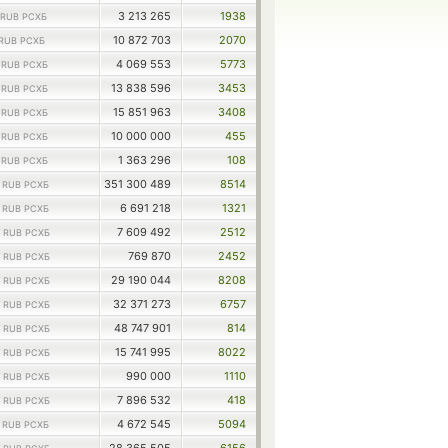
3 213 265
1938
RUB РСХБ
10 872 703
2070
RUB РСХБ
0
4 069 553
5773
RUB РСХБ
0
13 838 596
3453
RUB РСХБ
0
15 851 963
3408
RUB РСХБ
0
10 000 000
455
RUB РСХБ
0
1 363 296
108
RUB РСХБ
6
351 300 489
8514
RUB РСХБ
2
6 691 218
1321
RUB РСХБ
6
7 609 492
2512
RUB РСХБ
6
769 870
2452
RUB РСХБ
9
29 190 044
8208
RUB РСХБ
7
32 371 273
6757
RUB РСХБ
7
48 747 901
814
RUB РСХБ
6
15 741 995
8022
RUB РСХБ
6
990 000
1110
RUB РСХБ
6
7 896 532
418
RUB РСХБ
0
4 672 545
5094
RUB РСХБ