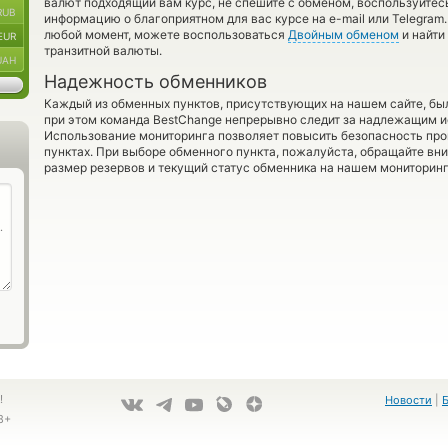
валют подходящий вам курс, не спешите с обменом, воспользуйтес
RUB
информацию о благоприятном для вас курсе на e-mail или Telegram.
любой момент, можете воспользоваться
Двойным обменом
и найти
EUR
транзитной валюты.
UAH
Надежность обменников
Каждый из обменных пунктов, присутствующих на нашем сайте, бы
при этом команда BestChange непрерывно следит за надлежащим и
Использование мониторинга позволяет повысить безопасность пр
пунктах. При выборе обменного пункта, пожалуйста, обращайте вн
размер резервов и текущий статус обменника на нашем мониторинг
!
Новости
|
8+