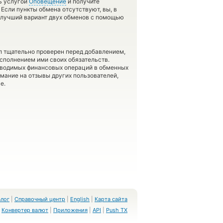
ь услугой
Оповещение
и получите
 Если пункты обмена отсутствуют, вы, в
 лучший вариант двух обменов с помощью
л тщательно проверен перед добавлением,
сполнением ими своих обязательств.
оводимых финансовых операций в обменных
имание на отзывы других пользователей,
е.
Блог
|
Справочный центр
|
English
|
Карта сайта
Конвертер валют
|
Приложения
|
API
|
Push TX