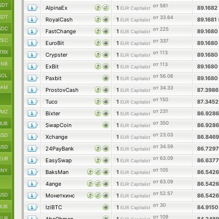
SDT
от 561
AlpinaEx
1
89.1682
EUR Capitalist
SDT
от 33.64
RoyalCash
1
89.1681
EUR Capitalist
SDC
от 225
FastChange
1
89.168
EUR Capitalist
ZEC
от 337
EuroBit
1
89.168
EUR Capitalist
TRX
от 113
Crypster
1
89.168
EUR Capitalist
BNB
от 113
ExBit
1
89.168
EUR Capitalist
SOL
от 56.08
Paxbit
1
89.168
EUR Capitalist
RAM
от 34.33
ProstovCash
1
87.398
EUR Capitalist
от 150
Tuco
1
87.345
EUR Capitalist
от 231
MZ
Bixter
1
86.928
EUR Capitalist
от 350
RUB
SwapCoin
1
86.928
EUR Capitalist
от 23.03
USD
Xchange
1
86.846
EUR Capitalist
от 34.59
USD
24PayBank
1
86.729
EUR Capitalist
от 63.09
EUR
EasySwap
1
86.637
EUR Capitalist
от 105
CNY
BaksMan
1
86.542
EUR Capitalist
от 63.09
4ange
1
86.542
EUR Capitalist
от 52.57
USD
Монеткинс
1
86.542
EUR Capitalist
от 30
RUB
IziBTC
1
84.915
EUR Capitalist
от 109
EUR