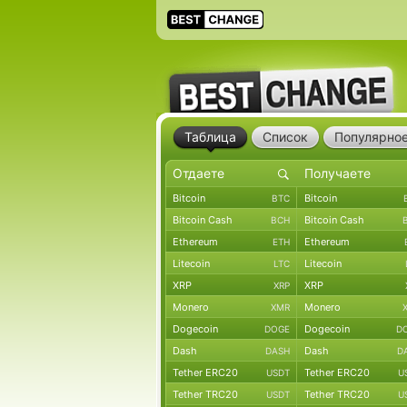
Таблица
Список
Популярно
Bitcoin
Bitcoin
BTC
Bitcoin Cash
Bitcoin Cash
BCH
Ethereum
Ethereum
ETH
Litecoin
Litecoin
LTC
XRP
XRP
XRP
Monero
Monero
XMR
Dogecoin
Dogecoin
DOGE
D
Dash
Dash
DASH
D
Tether ERC20
Tether ERC20
USDT
U
Tether TRC20
Tether TRC20
USDT
U