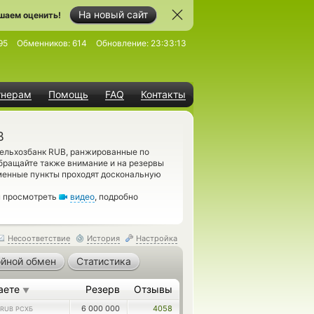
На новый сайт
шаем оценить!
95
Обменников:
614
Обновление:
23:33:13
тнерам
Помощь
FAQ
Контакты
B
ельхозбанк RUB, ранжированные по
бращайте также внимание и на резервы
менные пункты проходят доскональную
м просмотреть
видео
, подробно
Несоответствие
История
Настройка
йной обмен
Статистика
аете
Резерв
Отзывы
▼
6 000 000
4058
RUB РСХБ