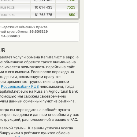
9
28 365 505
6156
RUB РСХБ
1
10 614 435
7525
RUB РСХБ
7
81 768 775
650
RUB РСХБ
2
надежных обменных пункта.
ный курс обмена:
86.609529
т
94.836600
UR
→
тавляет услуги обмена Капиталист в евро
ре обменника обратите также внимание на
вас имеется возможность перейти на сайт
и с его именем. Если после перехода на
ь деньги, рекомендуем сразу же
икли временные трудности и на данном
а
Россельхозбанк RUB
невозможны, тогда
list.net euro на Russian Agricultural Bank
ей помощью мы сможем своевременно
чим данный обменный пункт из рейтинга.
когда вы переходите на вебсайт пункта
лектронные деньги данным способом и у вас
нструкцией, расположенной в разделе FAQ.
аваемой суммы. К вашим услугам всегда
обнаружили в рейтинге пунктов обмена