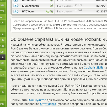
AbcObmen
1
84.248
EUR Capitalist
от 110
UAH
MultiXchange
1
83.792
EUR Capitalist
от 109
BYN
BTCWorm
1
82.238
EUR Capitalist
KZT
Всего по направлению Capitalist EUR
Россельхозбанк RUB работает
2
→
RUB
Суммарный резерв обменников:
691 939 450
RUB РСХБ.
Средневзвешен
Официальный курс
EUR/RUB
от ЦБ России на текущее время составляе
RUB
Об обмене Capitalist EUR на Rosselhozbank R
RUB
Каждый из пунктов обмена, который представлен в списке, предос
RUB
Рос Сельхоз Банк в ручном или автоматическом режиме. При выбо
RUB
метки, которые в некоторых случаях указаны возле их названий. У 
любого обменника с помощью однократного клика мышью по позици
RUB
вебсайт обменника вами не была обнаружена возможность обменят
UAH
обратиться к онлайн-консультанту сайта. Может быть так, что возн
этапе работы сайта автоматические обмены валют
Capitalist EUR
н
KZT
вам должны предложить обмен вручную. В случае если обменять Capita
EUR
все же не вышло, просим сообщить нам об этой ситуации. С ваш
принять нужные меры: определим причины проблемы, или же исклю
→
Часто получается так, что курсы Cap-EUR
РСХБ выгоднее тогда, 
USD
обмена валют через наш мониторинг. Если вы никогда не меняли э
RUB
возникли трудности с обменом, воспользуйтесь нашей подробной и
Применяйте
Калькулятор
для точного расчета получаемой или отд
доступна подробная
Статистика
курсов и резервов. Если же вы не 
USD