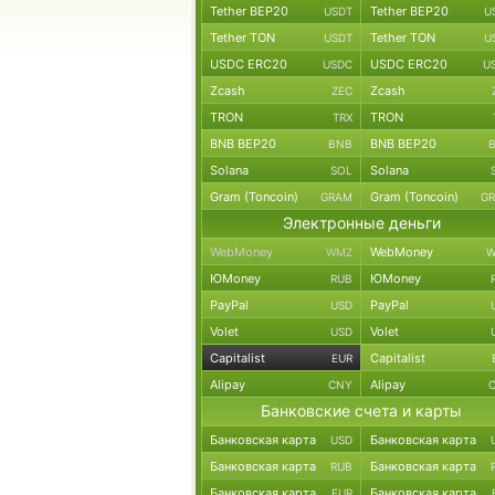
Tether BEP20
Tether BEP20
USDT
U
Tether TON
Tether TON
USDT
U
USDC ERC20
USDC ERC20
USDC
U
Zcash
Zcash
ZEC
TRON
TRON
TRX
BNB BEP20
BNB BEP20
BNB
Solana
Solana
SOL
Gram (Toncoin)
Gram (Toncoin)
GRAM
G
Электронные деньги
WebMoney
WebMoney
WMZ
W
ЮMoney
ЮMoney
RUB
PayPal
PayPal
USD
Volet
Volet
USD
Capitalist
Capitalist
EUR
Alipay
Alipay
CNY
Банковские счета и карты
Банковская карта
Банковская карта
USD
Банковская карта
Банковская карта
RUB
Банковская карта
Банковская карта
EUR