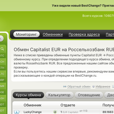
Уже видели новый BestChange? Пригла
Всего курсов:
10607
Мониторинг
Обменники
Проверка адреса
Пар
е
Обмен Capitalist EUR на Россельхозбанк RU
→
Ниже в списке приведены обменные пункты Capitalist EUR
Росс
BTC
обменному курсу. При определении подходящего курса обмена, о
BCH
валюты Rosselhozbank RUR. Все предложенные нашим сайтом об
проверку.
ETH
Если вы пользуетесь нашим сервисом впервые, рекомендуем ва
LTC
рассказывающее о каждой операции на BestChange.ru.
XRP
XMR
Обратный обмен
Избранное
OGE
Курсы обмена
Калькулятор
Оповещение
Дво
ASH
SDT
Обменник
Отдаете
Получ
SDT
от 113
LuckyChange
1
89.1683
EUR Capitalist