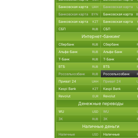
Банковская карта
Банковская карта
UAH
Банковская карта
Банковская карта
BYN
Банковская карта
Банковская карта
KZT
СБП
СБП
RUB
Интернет-банкинг
Сбербанк
Сбербанк
RUB
Альфа-Банк
Альфа-Банк
RUB
Т-Банк
Т-Банк
RUB
ВТБ
ВТБ
RUB
Россельхозбанк
Россельхозбанк
RUB
Приват 24
Приват 24
UAH
Kaspi Bank
Kaspi Bank
KZT
Revolut
Revolut
EUR
Денежные переводы
WU
WU
USD
ЗК
ЗК
RUB
Наличные деньги
Наличные
Наличные
USD