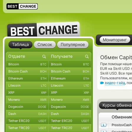
Мониторинг
Таблица
Список
Популярное
Обмен Capita
При помощи нашег
Bitcoin
Bitcoin
BTC
BTC
EUR на Skrill USD
Bitcoin Cash
Bitcoin Cash
BCH
BCH
Skrill USD. Все 
Пользователям, к
Ethereum
Ethereum
ETH
ETH
видео-гайд
, п
Litecoin
Litecoin
LTC
LTC
XRP
XRP
XRP
XRP
Monero
Monero
XMR
XMR
Курсы обмена
Dogecoin
Dogecoin
DOGE
DOGE
Dash
Dash
DASH
DASH
Обменни
Tether ERC20
Tether ERC20
USDT
USDT
ProstovCash
Tether TRC20
Tether TRC20
USDT
USDT