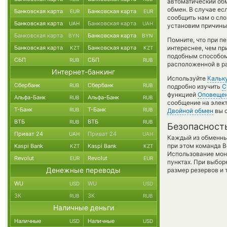
автоматический об
обмен. В случае есл
Банковская карта
Банковская карта
EUR
EUR
сообщить нам о сл
Банковская карта
Банковская карта
UAH
UAH
установим причины 
Банковская карта
Банковская карта
BYN
BYN
Помните, что при п
Банковская карта
Банковская карта
интереснее, чем пр
KZT
KZT
подобным способом
СБП
СБП
RUB
RUB
расположенной в ра
Интернет-банкинг
Используйте
Кальк
Сбербанк
Сбербанк
RUB
RUB
подробно изучить
С
функцией
Оповеще
Альфа-Банк
Альфа-Банк
RUB
RUB
сообщение на элект
Т-Банк
Т-Банк
RUB
RUB
Двойной обмен
вы с
ВТБ
ВТБ
RUB
RUB
Безопасност
Приват 24
Приват 24
UAH
UAH
Каждый из обменны
при этом команда 
Kaspi Bank
Kaspi Bank
KZT
KZT
Использование мон
Revolut
Revolut
EUR
EUR
пунктах. При выбор
Денежные переводы
размер резервов и 
WU
WU
USD
USD
ЗК
ЗК
RUB
RUB
Наличные деньги
Наличные
Наличные
USD
USD