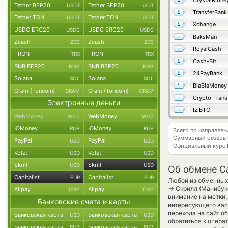
CrystalMone
Tether BEP20
Tether BEP20
USDT
USDT
TransferBank
Tether TON
Tether TON
USDT
USDT
Xchange
USDC ERC20
USDC ERC20
USDC
USDC
BaksMan
Zcash
Zcash
ZEC
ZEC
RoyalCash
TRON
TRON
TRX
TRX
Cash-Bit
BNB BEP20
BNB BEP20
BNB
BNB
24PayBank
Solana
Solana
SOL
SOL
BlaBlaMoney
Gram (Toncoin)
Gram (Toncoin)
GRAM
GRAM
Crypto-Trans
Электронные деньги
IziBTC
WebMoney
WebMoney
WMZ
WMZ
ЮMoney
ЮMoney
RUB
RUB
Всего по направлен
Суммарный резерв
PayPal
PayPal
USD
USD
Официальный курс
Volet
Volet
USD
USD
Skrill
Skrill
USD
USD
Об обмене Cap
Capitalist
Capitalist
EUR
EUR
Любой из обменных 
→
Скрилл (Манибуке
Alipay
Alipay
CNY
CNY
внимание на метки, 
Банковские счета и карты
интересующего вас 
перехода на сайт о
Банковская карта
Банковская карта
USD
USD
обратиться к опера
Банковская карта
Банковская карта
RUB
RUB