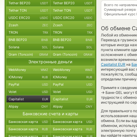
Tether BEP20
Tether BEP20
USDT
USDT
Всего по направлен
Суммарный резерв
Tether TON
Tether TON
USDT
USDT
Официальный курс
USDC ERC20
USDC ERC20
USDC
USDC
Zcash
Zcash
ZEC
ZEC
Об обмене Cap
TRON
TRON
TRX
TRX
Любой из обменнико
BNB BEP20
BNB BEP20
Перевод в грузинск
BNB
BNB
которые иногда нах
Solana
Solana
SOL
SOL
пункта кликните од
Gram (Toncoin)
Gram (Toncoin)
осложнения с обмен
GRAM
GRAM
возникли временны
Электронные деньги
Capitalist EUR
на
Ба
интересующий вас пун
WebMoney
WebMoney
WMZ
WMZ
пожалуйста, сообщ
ЮMoney
ЮMoney
RUB
RUB
определим причину 
PayPal
PayPal
USD
USD
Примите к сведению
Volet
Volet
USD
USD
→
Банк-GEL могут б
трудности с обмено
Capitalist
Capitalist
EUR
EUR
инструкцией по сер
Alipay
Alipay
CNY
CNY
Для правильного по
Банковские счета и карты
использования наше
обмена. Если вы вд
Банковская карта
Банковская карта
USD
USD
обменом, использу
Банковская карта
Банковская карта
RUB
RUB
электронную почту 
вы найдете наилучш
Банковская карта
Банковская карта
EUR
EUR