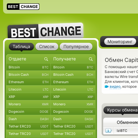
Мониторинг
Таблица
Список
Популярное
Обмен Capit
С помощью нашего
Bitcoin
Bitcoin
BTC
BTC
Банковский счет 
Bitcoin Cash
Bitcoin Cash
BCH
BCH
валюты Wire tran
Для клиентов, ко
Ethereum
Ethereum
ETH
ETH
видео
, которое
Litecoin
Litecoin
LTC
LTC
XRP
XRP
XRP
XRP
Monero
Monero
XMR
XMR
Курсы обмена
Dogecoin
Dogecoin
DOGE
DOGE
Dash
Dash
DASH
DASH
Обменни
Tether ERC20
Tether ERC20
USDT
USDT
IziBTC
Tether TRC20
Tether TRC20
USDT
USDT