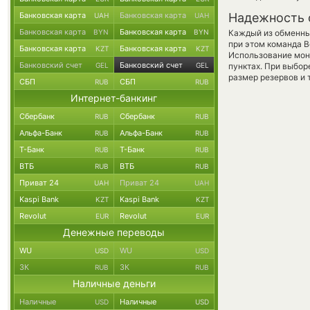
Банковская карта
Банковская карта
Надежность 
UAH
UAH
Банковская карта
Банковская карта
BYN
BYN
Каждый из обменны
при этом команда 
Банковская карта
Банковская карта
KZT
KZT
Использование мон
Банковский счет
Банковский счет
GEL
GEL
пунктах. При выбор
размер резервов и 
СБП
СБП
RUB
RUB
Интернет-банкинг
Сбербанк
Сбербанк
RUB
RUB
Альфа-Банк
Альфа-Банк
RUB
RUB
Т-Банк
Т-Банк
RUB
RUB
ВТБ
ВТБ
RUB
RUB
Приват 24
Приват 24
UAH
UAH
Kaspi Bank
Kaspi Bank
KZT
KZT
Revolut
Revolut
EUR
EUR
Денежные переводы
WU
WU
USD
USD
ЗК
ЗК
RUB
RUB
Наличные деньги
Наличные
Наличные
USD
USD