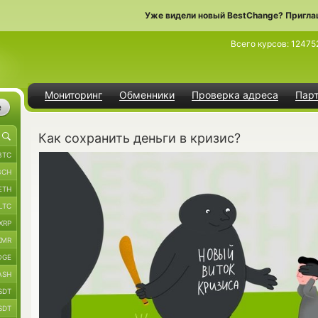
Уже видели новый BestChange? Пригла
Всего курсов:
12475
Мониторинг
Обменники
Проверка адреса
Пар
е
Как сохранить деньги в кризис?
BTC
BCH
ETH
LTC
XRP
XMR
OGE
ASH
SDT
SDT