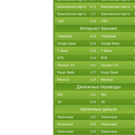
Банковская карта
Банковская карта
BYN
Банковская карта
Банковская карта
KZT
СБП
СБП
RUB
Интернет-банкинг
Сбербанк
Сбербанк
RUB
Альфа-Банк
Альфа-Банк
RUB
Т-Банк
Т-Банк
RUB
ВТБ
ВТБ
RUB
Приват 24
Приват 24
UAH
Kaspi Bank
Kaspi Bank
KZT
Revolut
Revolut
EUR
Денежные переводы
WU
WU
USD
ЗК
ЗК
RUB
Наличные деньги
Наличные
Наличные
USD
Наличные
Наличные
RUB
Наличные
Наличные
EUR