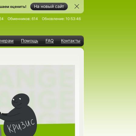
На новый сайт
шаем оценить!
24
Обменников:
614
Обновление:
10:53:46
тнерам
Помощь
FAQ
Контакты