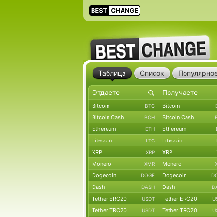
Таблица
Список
Популярно
Bitcoin
Bitcoin
BTC
Bitcoin Cash
Bitcoin Cash
BCH
Ethereum
Ethereum
ETH
Litecoin
Litecoin
LTC
XRP
XRP
XRP
Monero
Monero
XMR
Dogecoin
Dogecoin
DOGE
D
Dash
Dash
DASH
D
Tether ERC20
Tether ERC20
USDT
U
Tether TRC20
Tether TRC20
USDT
U