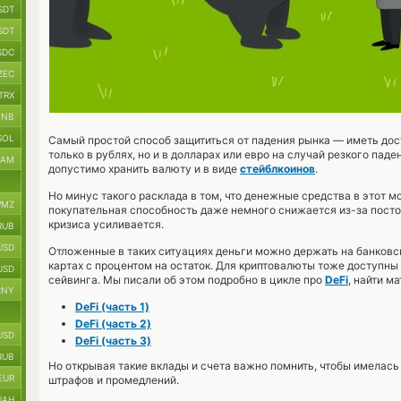
SDT
SDT
SDC
ZEC
TRX
BNB
SOL
Самый простой способ защититься от падения рынка — иметь дос
только в рублях, но и в долларах или евро на случай резкого пад
RAM
допустимо хранить валюту и в виде
стейблкоинов
.
Но минус такого расклада в том, что денежные средства в этот мо
MZ
покупательная способность даже немного снижается из-за посто
кризиса усиливается.
RUB
USD
Отложенные в таких ситуациях деньги можно держать на банковск
картах с процентом на остаток. Для криптовалюты тоже доступны
USD
сейвинга. Мы писали об этом подробно в цикле про
DeFi
, найти м
CNY
DeFi (часть 1)
DeFi (часть 2)
USD
DeFi (часть 3)
RUB
Но открывая такие вклады и счета важно помнить, чтобы имелась
EUR
штрафов и промедлений.
UAH