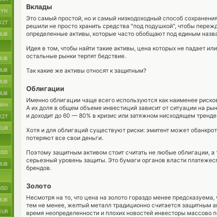
Вклады
BYN
Это самый простой, но и самый низкодоходный способ сохранения
KZT
решили не просто хранить средства "под подушкой", чтобы пережд
определенные активы, которые часто обобщают под единым назва
RUB
Идея в том, чтобы найти такие активы, цена которых не падает ил
остальные рынки терпят бедствие.
RUB
RUB
Так какие же активы относят к защитным?
RUB
Облигации
RUB
Именно облигации чаще всего используются как наименее риско
UAH
А их доля в общем объеме инвестиций зависит от ситуации на ры
и доходит до 60 — 80% в кризис или затяжном нисходящем тренде
KZT
EUR
Хотя и для облигаций существуют риски: эмитент может обанкрот
потеряют все свои деньги.
Поэтому защитным активом стоит считать не любые облигации, а 
USD
серьезный уровень защиты. Это бумаги органов власти платеже
RUB
брендов.
Золото
USD
Несмотря на то, что цена на золото гораздо менее предсказуема,
RUB
тем не менее, желтый металл традиционно считается защитным а
EUR
время неопределенности и плохих новостей инвесторы массово п