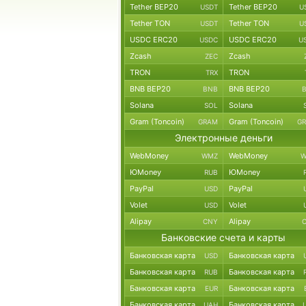
Tether BEP20
Tether BEP20
USDT
U
Tether TON
Tether TON
USDT
U
USDC ERC20
USDC ERC20
USDC
U
Zcash
Zcash
ZEC
TRON
TRON
TRX
BNB BEP20
BNB BEP20
BNB
Solana
Solana
SOL
Gram (Toncoin)
Gram (Toncoin)
GRAM
G
Электронные деньги
WebMoney
WebMoney
WMZ
W
ЮMoney
ЮMoney
RUB
PayPal
PayPal
USD
Volet
Volet
USD
Alipay
Alipay
CNY
Банковские счета и карты
Банковская карта
Банковская карта
USD
Банковская карта
Банковская карта
RUB
Банковская карта
Банковская карта
EUR
Банковская карта
Банковская карта
UAH