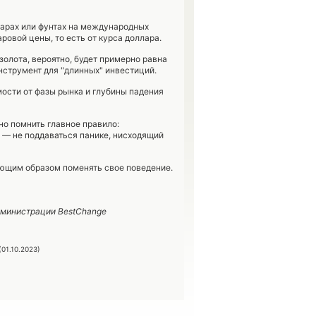
лларах или фунтах на международных
ровой цены, то есть от курса доллара.
золота, вероятно, будет примерно равна
нструмент для "длинных" инвестиций.
ости от фазы рынка и глубины падения
но помнить главное правило:
 — не поддаваться панике, нисходящий
ующим образом поменять свое поведение.
дминистрации BestChange
(01.10.2023)