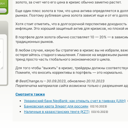
золото, за счет чего его цена в кризис обычно заметно растет.
UAH
Еще один плюс золота в том, что цена актива определяется в до
рынках. Поэтому рублевая цена золота зависит еще и от его долла
Хотя стоит отметить, что в долгосрочной перспективе доходность 
инфляции. Это хороший защитный актив для кризисов, но плохой и
В портфеле доля золота обычно составляет 10 — 20% — в зависим
традиционных рынков.
В любом случае, какую бы стратегию в кризис вы не избрали, важ
остерегайтесь стадного мышления. Главное на медвежьем рынке
тренд просто часть глобального экономического цикла.
Для того чтобы "выжить" в кризис, трейдеры должны соответств
Помните, что вносить коррективы в портфель — это нормально.
© BestChange.ru –
30.09.2023
, обновлено 20.10.2023
Перепечатка материалов сайта возможна только с разрешения а
Смотрите также
Украинский банк NeoBank: как открыть счет в гривнах (UAH)
Банковская карта Элкарт для россиян
(02.10.2023)
Наличные в казахстанских тенге (KZT)
(03.10.2023)