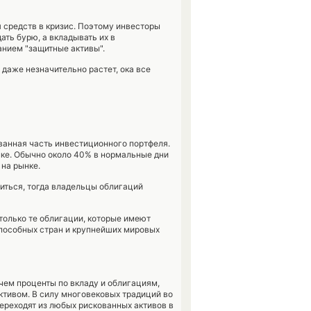
 средств в кризис. Поэтому инвесторы
ать бурю, а вкладывать их в
нием "защитные активы".
и даже незначительно растет, ока все
ванная часть инвестиционного портфеля.
нке. Обычно около 40% в нормальные дни
 на рынке.
иться, тогда владельцы облигаций
только те облигации, которые имеют
способных стран и крупнейших мировых
 чем проценты по вкладу и облигациям,
ктивом. В силу многовековых традиций во
ереходят из любых рискованных активов в