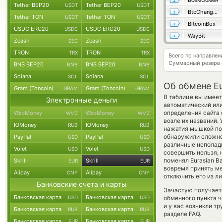
ВсемОбмен
Tether BEP20
Tether BEP20
USDT
USDT
BtcChange24
Tether TON
Tether TON
USDT
USDT
BitcoinBox
USDC ERC20
USDC ERC20
USDC
USDC
WayBit
Zcash
Zcash
ZEC
ZEC
TRON
TRON
TRX
TRX
Всего по направле
Суммарный резерв
BNB BEP20
BNB BEP20
BNB
BNB
Solana
Solana
SOL
SOL
Об обмене Eur
Gram (Toncoin)
Gram (Toncoin)
GRAM
GRAM
В таблице вы имеет
Электронные деньги
автоматический или
определения сайта 
WebMoney
WebMoney
WMZ
WMZ
возле их названий.
ЮMoney
ЮMoney
RUB
RUB
нажатия мышкой по 
обнаружили сложнос
PayPal
PayPal
USD
USD
различные неполадк
Volet
Volet
USD
USD
совершить нельзя, 
поменял Eurasian Ba
Skrill
Skrill
EUR
EUR
вовремя принять м
Alipay
Alipay
CNY
CNY
отключить его из л
Банковские счета и карты
Зачастую получаетс
Банковская карта
Банковская карта
USD
USD
обменного пункта ч
и у вас возникли т
Банковская карта
Банковская карта
RUB
RUB
разделе FAQ.
Банковская карта
Банковская карта
EUR
EUR