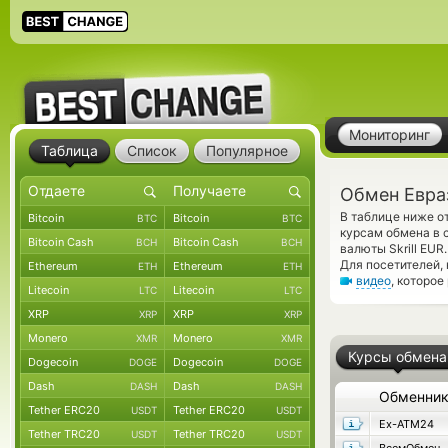
Мониторинг
Таблица
Список
Популярное
Обмен Евраз
В таблице ниже о
Bitcoin
Bitcoin
BTC
BTC
курсам обмена в 
Bitcoin Cash
Bitcoin Cash
BCH
BCH
валюты Skrill EU
Для посетителей,
Ethereum
Ethereum
ETH
ETH
видео
, которое
Litecoin
Litecoin
LTC
LTC
XRP
XRP
XRP
XRP
Monero
Monero
XMR
XMR
Курсы обмена
Dogecoin
Dogecoin
DOGE
DOGE
Dash
Dash
DASH
DASH
Обменни
Tether ERC20
Tether ERC20
USDT
USDT
Ex-ATM24
Tether TRC20
Tether TRC20
USDT
USDT