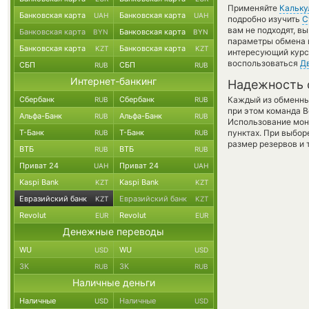
Применяйте
Кальку
Банковская карта
Банковская карта
UAH
UAH
подробно изучить
С
вам не подходят, в
Банковская карта
Банковская карта
BYN
BYN
параметры обмена в
Банковская карта
Банковская карта
KZT
KZT
интересующий курс 
воспользоваться
Д
СБП
СБП
RUB
RUB
Интернет-банкинг
Надежность 
Сбербанк
Сбербанк
Каждый из обменны
RUB
RUB
при этом команда 
Альфа-Банк
Альфа-Банк
RUB
RUB
Использование мон
Т-Банк
Т-Банк
пунктах. При выбор
RUB
RUB
размер резервов и 
ВТБ
ВТБ
RUB
RUB
Приват 24
Приват 24
UAH
UAH
Kaspi Bank
Kaspi Bank
KZT
KZT
Евразийский банк
Евразийский банк
KZT
KZT
Revolut
Revolut
EUR
EUR
Денежные переводы
WU
WU
USD
USD
ЗК
ЗК
RUB
RUB
Наличные деньги
Наличные
Наличные
USD
USD