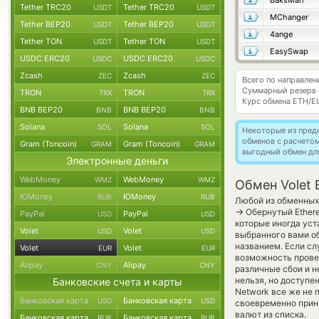
BaksMan
Tether TRC20
Tether TRC20
USDT
USDT
MChanger
Tether BEP20
Tether BEP20
USDT
USDT
4ange
Tether TON
Tether TON
USDT
USDT
EasySwap
USDC ERC20
USDC ERC20
USDC
USDC
Zcash
Zcash
ZEC
ZEC
Всего по направлен
Суммарный резерв
TRON
TRON
TRX
TRX
Курс обмена
ETH/E
BNB BEP20
BNB BEP20
BNB
BNB
Solana
Solana
SOL
SOL
Некоторые из пред
обменов с расчето
Gram (Toncoin)
Gram (Toncoin)
GRAM
GRAM
выгодный обмен дл
Электронные деньги
WebMoney
WebMoney
WMZ
WMZ
Обмен Volet 
ЮMoney
ЮMoney
RUB
RUB
Любой из обменных 
→
Обернутый Ethere
PayPal
PayPal
USD
USD
которые иногда уст
Volet
Volet
USD
USD
выбранного вами об
названием. Если сл
Volet
Volet
EUR
EUR
возможность провед
Alipay
Alipay
CNY
CNY
различные сбои и н
нельзя, но доступе
Банковские счета и карты
Network все же не
Банковская карта
Банковская карта
USD
USD
своевременно прин
валют из списка.
Банковская карта
Банковская карта
RUB
RUB