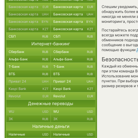
Спешим уведомить,
Банковская карта
Банковская карта
EUR
EUR
обнаружить более 
Банковская карта
Банковская карта
UAH
UAH
никогда не меняли
мониторинга, прост
Банковская карта
Банковская карта
BYN
BYN
Банковская карта
Банковская карта
KZT
KZT
Постарайтесь всег
всегда можете под
СБП
СБП
RUB
RUB
обменников подходя
Интернет-банкинг
сообщение о выгодн
помощью функции
Сбербанк
Сбербанк
RUB
RUB
Безопасност
Альфа-Банк
Альфа-Банк
RUB
RUB
Каждый из обменны
Т-Банк
Т-Банк
RUB
RUB
при этом команда 
ВТБ
ВТБ
RUB
RUB
Использование мон
пунктах. При выбор
Приват 24
Приват 24
UAH
UAH
размер резервов и 
Kaspi Bank
Kaspi Bank
KZT
KZT
Revolut
Revolut
EUR
EUR
Денежные переводы
WU
WU
USD
USD
ЗК
ЗК
RUB
RUB
Наличные деньги
Наличные
Наличные
USD
USD