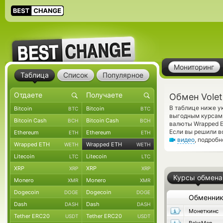
Мониторинг
Таблица
Список
Популярное
Обмен Vole
В таблице ниже у
Bitcoin
Bitcoin
BTC
BTC
выгодным курсам 
Bitcoin Cash
Bitcoin Cash
BCH
BCH
валюты Wrapped E
Если вы решили в
Ethereum
Ethereum
ETH
ETH
видео
, подроб
Wrapped ETH
Wrapped ETH
WETH
WETH
Litecoin
Litecoin
LTC
LTC
XRP
XRP
XRP
XRP
Курсы обмена
Monero
Monero
XMR
XMR
Dogecoin
Dogecoin
DOGE
DOGE
Обменни
Dash
Dash
DASH
DASH
Монеткинс
Tether ERC20
Tether ERC20
USDT
USDT