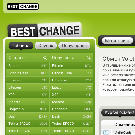
Мониторинг
Таблица
Список
Популярное
Обмен Volet
В таблице ниже о
Bitcoin
Bitcoin
BTC
BTC
по наилучшим кур
Bitcoin Cash
Bitcoin Cash
BCH
BCH
и на резерв валю
прошли строгую п
Ethereum
Ethereum
ETH
ETH
Если вы решили в
Litecoin
Litecoin
LTC
LTC
которое подробно
XRP
XRP
XRP
XRP
Monero
Monero
XMR
XMR
Dogecoin
Dogecoin
DOGE
DOGE
Курсы обмена
Dash
Dash
DASH
DASH
Tether ERC20
Tether ERC20
USDT
USDT
Обменни
Tether TRC20
Tether TRC20
USDT
USDT
MafinCash