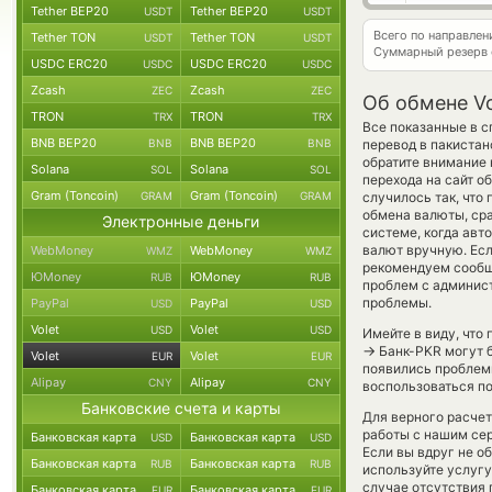
Tether BEP20
Tether BEP20
USDT
USDT
Всего по направлен
Tether TON
Tether TON
USDT
USDT
Суммарный резерв
USDC ERC20
USDC ERC20
USDC
USDC
Zcash
Zcash
ZEC
ZEC
Об обмене Vo
TRON
TRON
TRX
TRX
Все показанные в с
BNB BEP20
BNB BEP20
BNB
BNB
перевод в пакистан
обратите внимание 
Solana
Solana
SOL
SOL
перехода на сайт о
Gram (Toncoin)
Gram (Toncoin)
GRAM
GRAM
случилось так, что
обмена валюты, сра
Электронные деньги
системе, когда ав
валют вручную. Если
WebMoney
WebMoney
WMZ
WMZ
рекомендуем сообщ
ЮMoney
ЮMoney
RUB
RUB
проблем с админист
проблемы.
PayPal
PayPal
USD
USD
Volet
Volet
USD
USD
Имейте в виду, что
→
Банк-PKR могут б
Volet
Volet
EUR
EUR
появились проблемы
Alipay
Alipay
CNY
CNY
воспользоваться по
Банковские счета и карты
Для верного расчет
работы с нашим сер
Банковская карта
Банковская карта
USD
USD
Если вы вдруг не о
Банковская карта
Банковская карта
RUB
RUB
используйте услуг
случае отсутствия
Банковская карта
Банковская карта
EUR
EUR