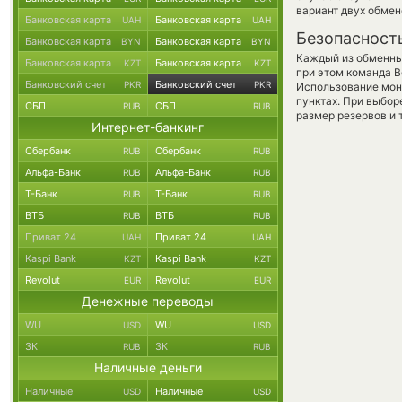
вариант двух обмен
Банковская карта
Банковская карта
UAH
UAH
Безопасност
Банковская карта
Банковская карта
BYN
BYN
Каждый из обменны
Банковская карта
Банковская карта
KZT
KZT
при этом команда 
Банковский счет
Банковский счет
PKR
PKR
Использование мон
пунктах. При выбор
СБП
СБП
RUB
RUB
размер резервов и 
Интернет-банкинг
Сбербанк
Сбербанк
RUB
RUB
Альфа-Банк
Альфа-Банк
RUB
RUB
Т-Банк
Т-Банк
RUB
RUB
ВТБ
ВТБ
RUB
RUB
Приват 24
Приват 24
UAH
UAH
Kaspi Bank
Kaspi Bank
KZT
KZT
Revolut
Revolut
EUR
EUR
Денежные переводы
WU
WU
USD
USD
ЗК
ЗК
RUB
RUB
Наличные деньги
Наличные
Наличные
USD
USD