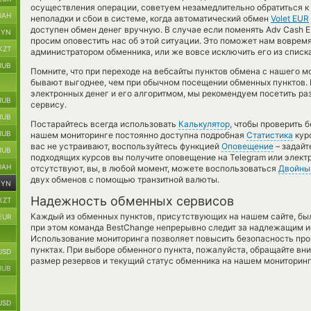
осуществления операции, советуем незамедлительно обратиться к
UAH
неполадки и сбои в системе, когда автоматический обмен
Volet EUR
доступен обмен денег вручную. В случае если поменять Adv Cash EU
BYN
просим оповестить нас об этой ситуации. Это поможет нам вовре
KZT
администратором обменника, или же вовсе исключить его из списк
RUB
Помните, что при переходе на вебсайты пунктов обмена с нашего м
бывают выгоднее, чем при обычном посещении обменных пунктов. 
электронных денег и его алгоритмом, мы рекомендуем посетить ра
RUB
сервису.
RUB
Постарайтесь всегда использовать
Калькулятор
, чтобы проверить 
RUB
нашем мониторинге постоянно доступна подробная
Статистика
курс
вас не устраивают, воспользуйтесь функцией
Оповещение
– задайт
RUB
подходящих курсов вы получите оповещение на Telegram или элект
UAH
отсутствуют, вы, в любой момент, можете воспользоваться
Двойны
двух обменов с помощью транзитной валюты.
BYN
Надежность обменных сервисов
KZT
Каждый из обменных пунктов, присутствующих на нашем сайте, бы
EUR
при этом команда BestChange непрерывно следит за надлежащим и
Использование мониторинга позволяет повысить безопасность пр
пунктах. При выборе обменного пункта, пожалуйста, обращайте вн
USD
размер резервов и текущий статус обменника на нашем мониторинг
RUB
USD