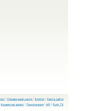
Блог
|
Справочный центр
|
English
|
Карта сайта
Конвертер валют
|
Приложения
|
API
|
Push TX