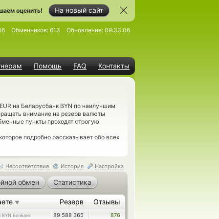
На новый сайт
шаем оценить!
16
Обменников:
613
Обновление:
09:33:06
тнерам
Помощь
FAQ
Контакты
 EUR на Беларусбанк BYN по наилучшим
бращать внимание на резерв валюты
бменные пункты проходят строгую
 которое подробно рассказывает обо всех
Несоответствие
История
Настройка
йной обмен
Статистика
аете
Резерв
Отзывы
▼
8
89 588 365
876
BYN БелБанк