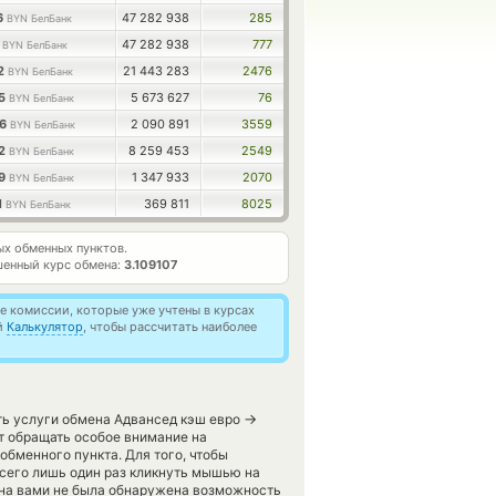
6
47 282 938
285
BYN БелБанк
2
47 282 938
777
BYN БелБанк
02
21 443 283
2476
BYN БелБанк
75
5 673 627
76
BYN БелБанк
36
2 090 891
3559
BYN БелБанк
32
8 259 453
2549
BYN БелБанк
49
1 347 933
2070
BYN БелБанк
1
369 811
8025
BYN БелБанк
х обменных пунктов.
енный курс обмена:
3.109107
 комиссии, которые уже учтены в курсах
й
Калькулятор
, чтобы рассчитать наиболее
→
ить услуги обмена Адвансед кэш евро
т обращать особое внимание на
обменного пункта. Для того, чтобы
всего лишь один раз кликнуть мышью на
мена вами не была обнаружена возможность