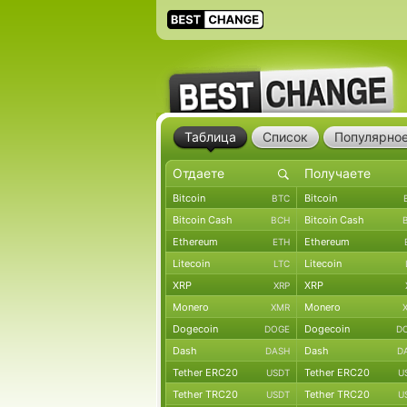
Таблица
Список
Популярно
Bitcoin
Bitcoin
BTC
Bitcoin Cash
Bitcoin Cash
BCH
Ethereum
Ethereum
ETH
Litecoin
Litecoin
LTC
XRP
XRP
XRP
Monero
Monero
XMR
Dogecoin
Dogecoin
DOGE
D
Dash
Dash
DASH
D
Tether ERC20
Tether ERC20
USDT
U
Tether TRC20
Tether TRC20
USDT
U