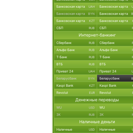
Банковская карта
Банковская карта
UAH
Банковская карта
Банковская карта
BYN
Банковская карта
Банковская карта
KZT
СБП
СБП
RUB
Интернет-банкинг
Сбербанк
Сбербанк
RUB
Альфа-Банк
Альфа-Банк
RUB
Т-Банк
Т-Банк
RUB
ВТБ
ВТБ
RUB
Приват 24
Приват 24
UAH
Беларусбанк
Беларусбанк
BYN
Kaspi Bank
Kaspi Bank
KZT
Revolut
Revolut
EUR
Денежные переводы
WU
WU
USD
ЗК
ЗК
RUB
Наличные деньги
Наличные
Наличные
USD