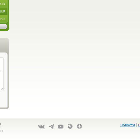
RUB
EUR
UAH
!
Новости
|
8+