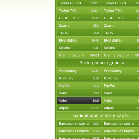
Tether BEP20
Tether BEP20
USDT
U
Tether TON
Tether TON
USDT
U
USDC ERC20
USDC ERC20
USDC
U
Zcash
Zcash
ZEC
TRON
TRON
TRX
BNB BEP20
BNB BEP20
BNB
Solana
Solana
SOL
Gram (Toncoin)
Gram (Toncoin)
GRAM
G
Электронные деньги
WebMoney
WebMoney
WMZ
W
ЮMoney
ЮMoney
RUB
PayPal
PayPal
USD
Volet
Volet
USD
Volet
Volet
EUR
Alipay
Alipay
CNY
Банковские счета и карты
Банковская карта
Банковская карта
USD
Банковская карта
Банковская карта
RUB
Банковская карта
Банковская карта
EUR