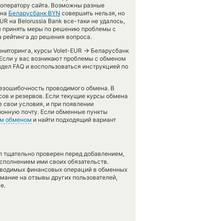
 оператору сайта. Возможны разные
на
Беларусбанк BYN
совершить нельзя, но
R на Belorussia Bank все-таки не удалось,
мя принять меры по решению проблемы с
а рейтинга до решения вопроса.
→
ониторинга, курсы Volet-EUR
Беларусбанк
Если у вас возникают проблемы с обменом
здел FAQ и воспользоваться инструкцией по
безошибочность проводимого обмена. В
ов и резервов. Если текущие курсы обмена
е свои условия, и при появлении
ронную почту. Если обменные пункты
м обменом
и найти подходящий вариант
л тщательно проверен перед добавлением,
сполнением ими своих обязательств.
оводимых финансовых операций в обменных
имание на отзывы других пользователей,
е.