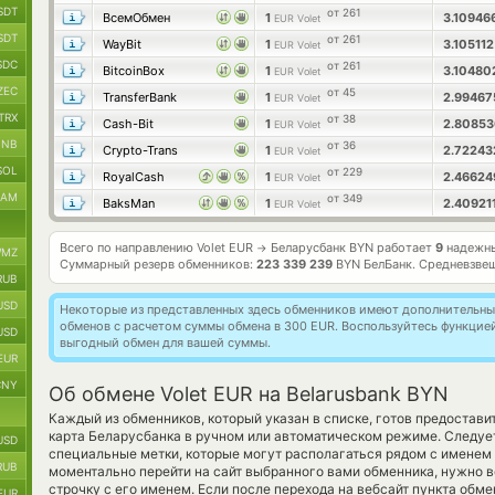
SDT
от 261
ВсемОбмен
1
3.10946
EUR Volet
SDT
от 261
WayBit
1
3.10511
EUR Volet
SDC
от 261
BitcoinBox
1
3.1048
EUR Volet
ZEC
от 45
TransferBank
1
2.9946
EUR Volet
TRX
от 38
Cash-Bit
1
2.8085
EUR Volet
BNB
от 36
Crypto-Trans
1
2.7224
EUR Volet
SOL
от 229
RoyalCash
1
2.4662
EUR Volet
RAM
от 349
BaksMan
1
2.40921
EUR Volet
Всего по направлению Volet EUR
Беларусбанк BYN работает
9
надежны
→
MZ
Суммарный резерв обменников:
223 339 239
BYN БелБанк.
Средневзвеш
RUB
USD
Некоторые из представленных здесь обменников имеют дополнительные
обменов с расчетом суммы обмена в 300 EUR. Воспользуйтесь функцие
USD
выгодный обмен для вашей суммы.
EUR
CNY
Об обмене Volet EUR на Belarusbank BYN
Каждый из обменников, который указан в списке, готов предостав
карта Беларусбанка в ручном или автоматическом режиме. Следуе
USD
специальные метки, которые могут располагаться рядом с именем 
RUB
моментально перейти на сайт выбранного вами обменника, нужно 
строчку с его именем. Если после перехода на вебсайт пункта об
EUR