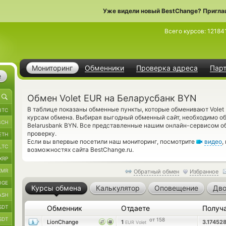
Уже видели новый BestChange? Пригла
Всего курсов:
12184
Мониторинг
Обменники
Проверка адреса
Пар
е
Обмен Volet EUR на Беларусбанк BYN
В таблице показаны обменные пункты, которые обменивают Volet
BTC
курсам обмена. Выбирая выгодный обменный сайт, необходимо о
BCH
Belarusbank BYN. Все представленные нашим онлайн-сервисом о
проверку.
ETH
Если вы впервые посетили наш мониторинг, посмотрите
видео
,
LTC
возможностях сайта BestChange.ru.
XRP
XMR
Обратный обмен
Избранное
OGE
Курсы обмена
Калькулятор
Оповещение
Дво
ASH
SDT
Обменник
Отдаете
Получ
SDT
от 158
LionChange
1
3.17452
EUR Volet