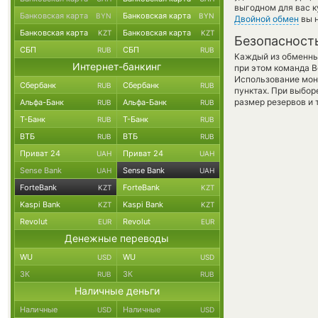
выгодном для вас к
Банковская карта
Банковская карта
BYN
BYN
Двойной обмен
вы н
Банковская карта
Банковская карта
KZT
KZT
Безопасност
СБП
СБП
RUB
RUB
Каждый из обменны
Интернет-банкинг
при этом команда 
Использование мон
Сбербанк
Сбербанк
RUB
RUB
пунктах. При выбор
размер резервов и 
Альфа-Банк
Альфа-Банк
RUB
RUB
Т-Банк
Т-Банк
RUB
RUB
ВТБ
ВТБ
RUB
RUB
Приват 24
Приват 24
UAH
UAH
Sense Bank
Sense Bank
UAH
UAH
ForteBank
ForteBank
KZT
KZT
Kaspi Bank
Kaspi Bank
KZT
KZT
Revolut
Revolut
EUR
EUR
Денежные переводы
WU
WU
USD
USD
ЗК
ЗК
RUB
RUB
Наличные деньги
Наличные
Наличные
USD
USD