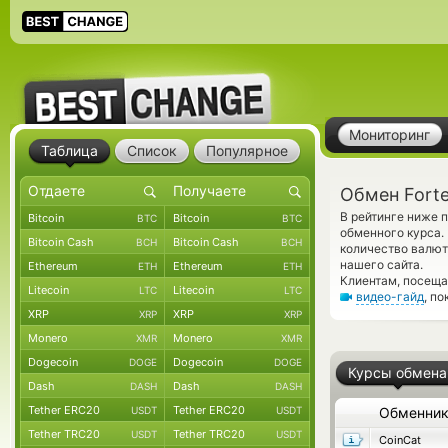
Мониторинг
Таблица
Список
Популярное
Обмен Fort
В рейтинге ниже 
Bitcoin
Bitcoin
BTC
BTC
обменного курса.
Bitcoin Cash
Bitcoin Cash
BCH
BCH
количество валют
нашего сайта.
Ethereum
Ethereum
ETH
ETH
Клиентам, посеща
Litecoin
Litecoin
LTC
LTC
видео-гайд
, п
XRP
XRP
XRP
XRP
Monero
Monero
XMR
XMR
Dogecoin
Dogecoin
DOGE
DOGE
Курсы обмена
Dash
Dash
DASH
DASH
Tether ERC20
Tether ERC20
USDT
USDT
Обменни
Tether TRC20
Tether TRC20
USDT
USDT
CoinCat