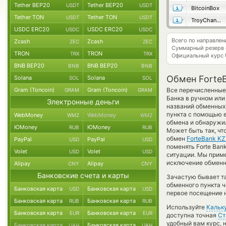
Tether BEP20
Tether BEP20
USDT
USDT
BitcoinBox
Tether TON
Tether TON
USDT
USDT
TroyChange
USDC ERC20
USDC ERC20
USDC
USDC
Всего по направлен
Zcash
Zcash
ZEC
ZEC
Суммарный резерв
TRON
TRON
TRX
TRX
Официальный курс
BNB BEP20
BNB BEP20
BNB
BNB
Обмен Forte
Solana
Solana
SOL
SOL
Gram (Toncoin)
Gram (Toncoin)
Все перечисленные
GRAM
GRAM
Банка в ручном или
Электронные деньги
названий обменных 
пункта с помощью е
WebMoney
WebMoney
WMZ
WMZ
обмена и обнаружил
ЮMoney
ЮMoney
RUB
RUB
Может быть так, чт
обмен
ForteBank K
PayPal
PayPal
USD
USD
поменять Forte Ban
Volet
Volet
USD
USD
ситуации. Мы прим
исключение обменно
Alipay
Alipay
CNY
CNY
Банковские счета и карты
Зачастую бывает та
обменного пункта ч
Банковская карта
Банковская карта
USD
USD
первое посещение н
Банковская карта
Банковская карта
RUB
RUB
Используйте
Кальк
Банковская карта
Банковская карта
EUR
EUR
доступна точная
Ст
удобный вам курс, 
Банковская карта
Банковская карта
UAH
UAH