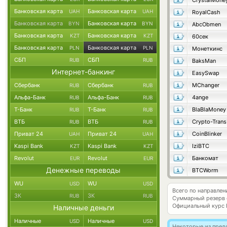
CrystalMone
Банковская карта
Банковская карта
UAH
UAH
RoyalCash
Банковская карта
Банковская карта
BYN
BYN
AbcObmen
Банковская карта
Банковская карта
KZT
KZT
60сек
Банковская карта
Банковская карта
PLN
PLN
Монеткинс
СБП
СБП
RUB
RUB
BaksMan
Интернет-банкинг
EasySwap
Сбербанк
Сбербанк
MChanger
RUB
RUB
Альфа-Банк
Альфа-Банк
4ange
RUB
RUB
Т-Банк
Т-Банк
BlaBlaMoney
RUB
RUB
ВТБ
ВТБ
Crypto-Trans
RUB
RUB
Приват 24
Приват 24
CoinBlinker
UAH
UAH
Kaspi Bank
Kaspi Bank
IziBTC
KZT
KZT
Revolut
Revolut
Банкомат
EUR
EUR
Денежные переводы
BTCWorm
WU
WU
USD
USD
Всего по направлен
ЗК
ЗК
RUB
RUB
Суммарный резерв
Официальный курс
Наличные деньги
Наличные
Наличные
USD
USD
Некоторые из пред