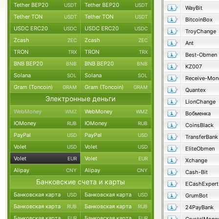
Tether BEP20
Tether BEP20
USDT
USDT
WayBit
Tether TON
Tether TON
USDT
USDT
BitcoinBox
USDC ERC20
USDC ERC20
USDC
USDC
TroyChange
Zcash
Zcash
ZEC
ZEC
Ant
TRON
TRON
TRX
TRX
Best-Obmen
BNB BEP20
BNB BEP20
BNB
BNB
KZ007
Solana
Solana
SOL
SOL
Receive-Mon
Gram (Toncoin)
Gram (Toncoin)
GRAM
GRAM
Quantex
Электронные деньги
LionChange
WebMoney
WebMoney
WMZ
WMZ
Вобменка
ЮMoney
ЮMoney
RUB
RUB
CoinsBlack
PayPal
PayPal
USD
USD
TransferBank
Volet
Volet
USD
USD
EliteObmen
Volet
Volet
EUR
EUR
Xchange
Alipay
Alipay
CNY
CNY
Cash-Bit
Банковские счета и карты
ECashExpert
Банковская карта
Банковская карта
USD
USD
GrumBot
Банковская карта
Банковская карта
RUB
RUB
24PayBank
Банковская карта
Банковская карта
EUR
EUR