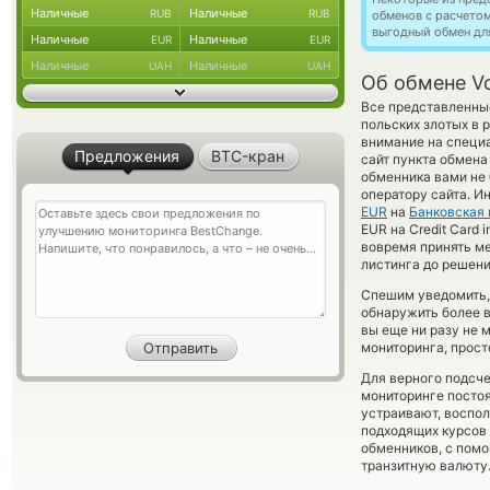
Наличные
Наличные
RUB
RUB
обменов с расчето
выгодный обмен дл
Наличные
Наличные
EUR
EUR
Наличные
Наличные
UAH
UAH
Об обмене Vo
Все представленны
польских злотых в
внимание на специа
Предложения
BTC-кран
сайт пункта обмена
обменника вами не 
оператору сайта. И
EUR
на
Банковская 
EUR на Credit Card
вовремя принять ме
листинга до решен
Спешим уведомить,
обнаружить более 
вы еще ни разу не
мониторинга, прост
Для верного подсче
мониторинге посто
устраивают, воспо
подходящих курсов 
обменников, с пом
транзитную валюту