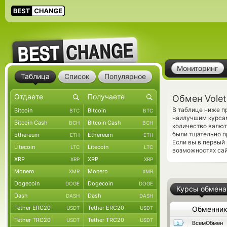
Мониторинг
Таблица
Список
Популярное
Обмен Volet
В таблице ниже п
Bitcoin
Bitcoin
BTC
BTC
наилучшим курсам
Bitcoin Cash
Bitcoin Cash
BCH
BCH
количество валют
были тщательно п
Ethereum
Ethereum
ETH
ETH
Если вы в первый
Litecoin
Litecoin
LTC
LTC
возможностях сай
XRP
XRP
XRP
XRP
Monero
Monero
XMR
XMR
Dogecoin
Dogecoin
DOGE
DOGE
Курсы обмена
Dash
Dash
DASH
DASH
Tether ERC20
Tether ERC20
USDT
USDT
Обменни
Tether TRC20
Tether TRC20
USDT
USDT
ВсемОбмен