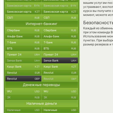
вашим услугам пос
Банковская карта
Банковская карта
BYN
BYN
устраивают, воспо
курса вы получите 
Банковская карта
Банковская карта
KZT
KZT
момент, можете ис
СБП
СБП
RUB
RUB
Безопасност
Интернет-банкинг
Каждый из обменны
Сбербанк
Сбербанк
RUB
RUB
при этом команда 
Использование мон
Альфа-Банк
Альфа-Банк
RUB
RUB
пунктах. При выбор
Т-Банк
Т-Банк
RUB
RUB
размер резервов и 
ВТБ
ВТБ
RUB
RUB
Приват 24
Приват 24
UAH
UAH
Sense Bank
Sense Bank
UAH
UAH
Kaspi Bank
Kaspi Bank
KZT
KZT
Revolut
Revolut
EUR
EUR
Revolut
Revolut
GBP
GBP
Денежные переводы
WU
WU
USD
USD
ЗК
ЗК
RUB
RUB
Наличные деньги
Наличные
Наличные
USD
USD