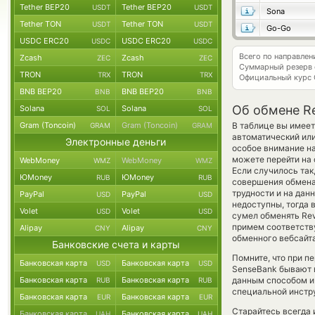
Tether BEP20
Tether BEP20
USDT
USDT
Sona
Tether TON
Tether TON
USDT
USDT
Go-Go
USDC ERC20
USDC ERC20
USDC
USDC
Всего по направлен
Zcash
Zcash
ZEC
ZEC
Суммарный резерв
TRON
TRON
TRX
TRX
Официальный курс
BNB BEP20
BNB BEP20
BNB
BNB
Об обмене Re
Solana
Solana
SOL
SOL
Gram (Toncoin)
Gram (Toncoin)
В таблице вы имеет
GRAM
GRAM
автоматический или
Электронные деньги
особое внимание на
можете перейти на 
WebMoney
WebMoney
WMZ
WMZ
Если случилось так
ЮMoney
ЮMoney
RUB
RUB
совершения обмена 
трудности и на дан
PayPal
PayPal
USD
USD
недоступны, тогда 
Volet
Volet
USD
USD
сумел обменять Revo
примем соответств
Alipay
Alipay
CNY
CNY
обменного вебсайта
Банковские счета и карты
Помните, что при п
Банковская карта
Банковская карта
USD
USD
SenseBank бывают в
Банковская карта
Банковская карта
данным способом и
RUB
RUB
специальной инстру
Банковская карта
Банковская карта
EUR
EUR
Старайтесь всегда
Банковская карта
Банковская карта
UAH
UAH