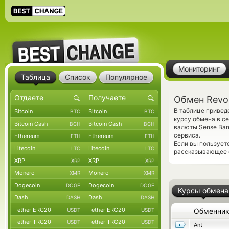
Мониторинг
Таблица
Список
Популярное
Обмен Revol
В таблице привед
Bitcoin
Bitcoin
BTC
BTC
курсу обмена в с
Bitcoin Cash
Bitcoin Cash
BCH
BCH
валюты Sense Ban
сервиса.
Ethereum
Ethereum
ETH
ETH
Если вы пользует
Litecoin
Litecoin
LTC
LTC
рассказывающее о
XRP
XRP
XRP
XRP
Monero
Monero
XMR
XMR
Dogecoin
Dogecoin
DOGE
DOGE
Курсы обмена
Dash
Dash
DASH
DASH
Tether ERC20
Tether ERC20
USDT
USDT
Обменни
Tether TRC20
Tether TRC20
USDT
USDT
Ant