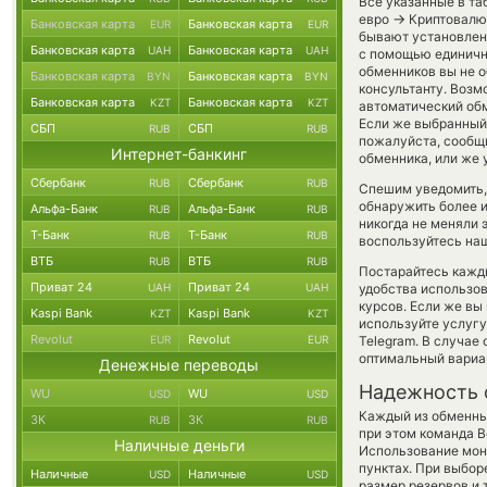
Все указанные в та
→
евро
Криптовалют
Банковская карта
Банковская карта
EUR
EUR
бывают установлены
Банковская карта
Банковская карта
UAH
UAH
с помощью единично
обменников вы не о
Банковская карта
Банковская карта
BYN
BYN
консультанту. Возм
Банковская карта
Банковская карта
KZT
KZT
автоматический об
Если же выбранный 
СБП
СБП
RUB
RUB
пожалуйста, сообщ
Интернет-банкинг
обменника, или же 
Сбербанк
Сбербанк
RUB
RUB
Спешим уведомить,
обнаружить более 
Альфа-Банк
Альфа-Банк
RUB
RUB
никогда не меняли 
Т-Банк
Т-Банк
RUB
RUB
воспользуйтесь наш
ВТБ
ВТБ
RUB
RUB
Постарайтесь кажд
Приват 24
Приват 24
UAH
UAH
удобства использов
курсов. Если же вы
Kaspi Bank
Kaspi Bank
KZT
KZT
используйте услуг
Revolut
Revolut
EUR
EUR
Telegram. В случае
оптимальный вариан
Денежные переводы
Надежность 
WU
WU
USD
USD
Каждый из обменны
ЗК
ЗК
RUB
RUB
при этом команда 
Наличные деньги
Использование мон
пунктах. При выбор
Наличные
Наличные
USD
USD
размер резервов и 