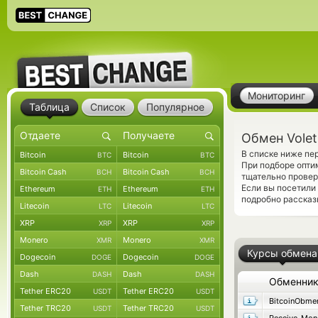
Мониторинг
Таблица
Список
Популярное
Обмен Volet 
В списке ниже пер
Bitcoin
Bitcoin
BTC
BTC
При подборе опти
Bitcoin Cash
Bitcoin Cash
BCH
BCH
тщательно провер
Если вы посетили
Ethereum
Ethereum
ETH
ETH
подробно рассказ
Litecoin
Litecoin
LTC
LTC
XRP
XRP
XRP
XRP
Monero
Monero
XMR
XMR
Курсы обмена
Dogecoin
Dogecoin
DOGE
DOGE
Dash
Dash
DASH
DASH
Обменни
Tether ERC20
Tether ERC20
USDT
USDT
BitcoinObme
Tether TRC20
Tether TRC20
USDT
USDT