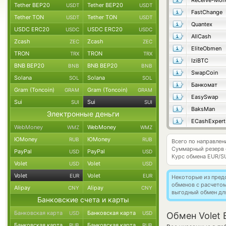
Receive-Mon
Tether BEP20
Tether BEP20
USDT
USDT
FastChange
Tether TON
Tether TON
USDT
USDT
Quantex
USDC ERC20
USDC ERC20
USDC
USDC
AllCash
Zcash
Zcash
ZEC
ZEC
EliteObmen
TRON
TRON
TRX
TRX
IziBTC
BNB BEP20
BNB BEP20
BNB
BNB
SwapCoin
Solana
Solana
SOL
SOL
Банкомат
Gram (Toncoin)
Gram (Toncoin)
GRAM
GRAM
EasySwap
Sui
Sui
SUI
SUI
BaksMan
Электронные деньги
ECashExpert
WebMoney
WebMoney
WMZ
WMZ
ЮMoney
ЮMoney
RUB
RUB
Всего по направлен
Суммарный резерв
PayPal
PayPal
USD
USD
Курс обмена
EUR/S
Volet
Volet
USD
USD
Volet
Volet
EUR
EUR
Некоторые из пред
обменов с расчето
Alipay
Alipay
CNY
CNY
выгодный обмен дл
Банковские счета и карты
Банковская карта
Банковская карта
USD
USD
Обмен Volet 
Банковская карта
Банковская карта
RUB
RUB