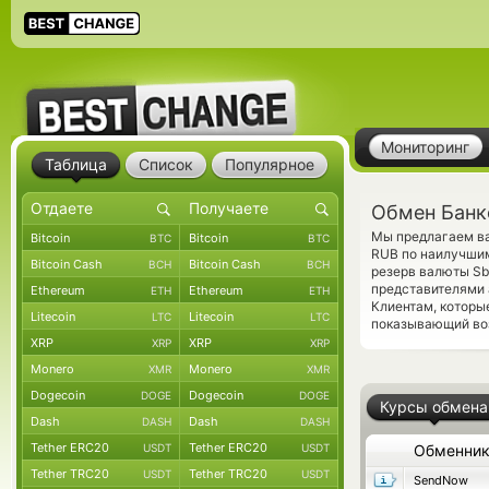
Мониторинг
Таблица
Список
Популярное
Обмен Банк
Мы предлагаем ва
Bitcoin
Bitcoin
BTC
BTC
RUB по наилучшим
Bitcoin Cash
Bitcoin Cash
BCH
BCH
резерв валюты Sb
представителями
Ethereum
Ethereum
ETH
ETH
Клиентам, которы
Litecoin
Litecoin
LTC
LTC
показывающий воз
XRP
XRP
XRP
XRP
Monero
Monero
XMR
XMR
Dogecoin
Dogecoin
DOGE
DOGE
Курсы обмена
Dash
Dash
DASH
DASH
Tether ERC20
Tether ERC20
USDT
USDT
Обменни
Tether TRC20
Tether TRC20
USDT
USDT
SendNow