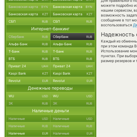
Для правильного по
можете подробно и
Банковская карта
Банковская карта
BYN
BYN
нашим сервисом, в
Банковская карта
Банковская карта
KZT
KZT
возможность задать
сообщение в тот мо
СБП
СБП
RUB
RUB
воспользоваться
Д
Интернет-банкинг
Надежность 
Сбербанк
Сбербанк
RUB
RUB
Каждый из обменны
Альфа-Банк
Альфа-Банк
RUB
RUB
при этом команда 
Использование мон
Т-Банк
Т-Банк
RUB
RUB
пунктах. При выбор
ВТБ
ВТБ
RUB
RUB
размер резервов и 
Приват 24
Приват 24
UAH
UAH
Kaspi Bank
Kaspi Bank
KZT
KZT
Revolut
Revolut
EUR
EUR
Денежные переводы
WU
WU
USD
USD
ЗК
ЗК
RUB
RUB
Наличные деньги
Наличные
Наличные
USD
USD
Наличные
Наличные
RUB
RUB
Наличные
Наличные
EUR
EUR