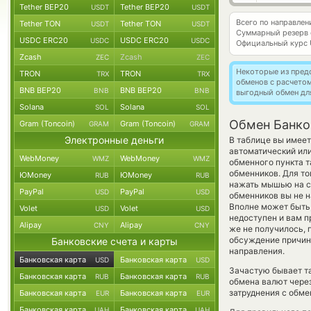
Tether BEP20
Tether BEP20
USDT
USDT
Всего по направле
Tether TON
Tether TON
USDT
USDT
Суммарный резерв
USDC ERC20
USDC ERC20
USDC
USDC
Официальный курс
Zcash
Zcash
ZEC
ZEC
Некоторые из пред
TRON
TRON
TRX
TRX
обменов с расчето
BNB BEP20
BNB BEP20
BNB
BNB
выгодный обмен дл
Solana
Solana
SOL
SOL
Обмен Банко
Gram (Toncoin)
Gram (Toncoin)
GRAM
GRAM
Электронные деньги
В таблице вы имеет
автоматический ил
WebMoney
WebMoney
WMZ
WMZ
обменного пункта т
обменников. Для то
ЮMoney
ЮMoney
RUB
RUB
нажать мышью на ст
PayPal
PayPal
USD
USD
обменников вы не н
Вполне может быть,
Volet
Volet
USD
USD
недоступен и вам п
Alipay
Alipay
CNY
CNY
же не получилось,
обсуждение причины
Банковские счета и карты
направления.
Банковская карта
Банковская карта
USD
USD
Зачастую бывает т
Банковская карта
Банковская карта
RUB
RUB
обмена валют через
затруднения с обме
Банковская карта
Банковская карта
EUR
EUR
Банковская карта
Банковская карта
UAH
UAH