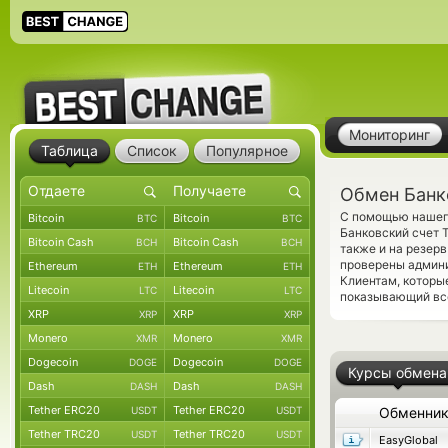
Мониторинг
Таблица
Список
Популярное
Обмен Банк
С помощью нашего
Bitcoin
Bitcoin
BTC
BTC
Банковский счет 
Bitcoin Cash
Bitcoin Cash
BCH
BCH
также и на резерв
проверены админ
Ethereum
Ethereum
ETH
ETH
Клиентам, которы
Litecoin
Litecoin
LTC
LTC
показывающий все
XRP
XRP
XRP
XRP
Monero
Monero
XMR
XMR
Dogecoin
Dogecoin
DOGE
DOGE
Курсы обмена
Dash
Dash
DASH
DASH
Tether ERC20
Tether ERC20
USDT
USDT
Обменни
Tether TRC20
Tether TRC20
USDT
USDT
EasyGlobal