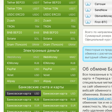
Tether BEP20
Tether BEP20
USDT
USDT
Сатоши
Tether TON
Tether TON
USDT
USDT
SendNow
USDC ERC20
USDC ERC20
USDC
USDC
ObmenMone
Zcash
Zcash
ZEC
ZEC
First-BTC
TRON
TRON
TRX
TRX
Всего по направле
BNB BEP20
BNB BEP20
BNB
BNB
Суммарный резерв
Solana
Solana
SOL
SOL
Официальный курс
Gram (Toncoin)
Gram (Toncoin)
GRAM
GRAM
Некоторые из пред
Электронные деньги
обменов с расчето
WebMoney
WebMoney
WMZ
WMZ
выгодный обмен дл
ЮMoney
ЮMoney
RUB
RUB
Об обмене Ба
PayPal
PayPal
USD
USD
Все показанные в т
Volet
Volet
USD
USD
→
карта
Перевод в 
Alipay
Alipay
CNY
CNY
специальные метки,
на сайт обменного 
Банковские счета и карты
вебсайт обменного 
Банковская карта
Банковская карта
USD
USD
обменника. Возмож
на
Банковский счет
Банковская карта
Банковская карта
RUB
RUB
обменник так и не см
Банковская карта
Банковская карта
EUR
EUR
известность. Мы с
либо удаление обме
Банковская карта
Банковская карта
UAH
UAH