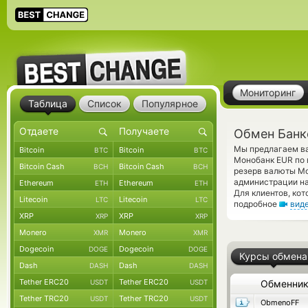
Мониторинг
Таблица
Список
Популярное
Обмен Банк
Мы предлагаем ва
Bitcoin
Bitcoin
BTC
BTC
Монобанк EUR по 
Bitcoin Cash
Bitcoin Cash
BCH
BCH
резерв валюты Mo
администрации на
Ethereum
Ethereum
ETH
ETH
Для клиентов, ко
Litecoin
Litecoin
LTC
LTC
подробное
вид
XRP
XRP
XRP
XRP
Monero
Monero
XMR
XMR
Dogecoin
Dogecoin
DOGE
DOGE
Курсы обмена
Dash
Dash
DASH
DASH
Tether ERC20
Tether ERC20
USDT
USDT
Обменни
Tether TRC20
Tether TRC20
USDT
USDT
ObmenoFF