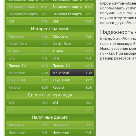
курсы сайтов-обме
Банковская карта
Банковская карта
BYN
BYN
использовать услу
получить на e-mail 
Банковская карта
Банковская карта
KZT
KZT
случае отсутствия
СБП
СБП
RUB
RUB
вариант двух обмен
Интернет-банкинг
Надежность 
Сбербанк
Сбербанк
RUB
RUB
Каждый из обменны
при этом команда 
Альфа-Банк
Альфа-Банк
RUB
RUB
Использование мон
Т-Банк
Т-Банк
RUB
RUB
пунктах. При выбор
размер резервов и 
ВТБ
ВТБ
RUB
RUB
Приват 24
Приват 24
UAH
UAH
Монобанк
Монобанк
EUR
EUR
Kaspi Bank
Kaspi Bank
KZT
KZT
Revolut
Revolut
EUR
EUR
Денежные переводы
WU
WU
USD
USD
ЗК
ЗК
RUB
RUB
Наличные деньги
Наличные
Наличные
USD
USD
Наличные
Наличные
RUB
RUB