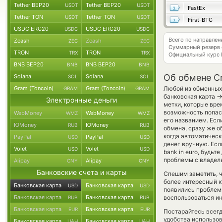
Tether BEP20
Tether BEP20
USDT
USDT
FastEx
Tether TON
Tether TON
USDT
USDT
First-BTC
USDC ERC20
USDC ERC20
USDC
USDC
Всего по направле
Zcash
Zcash
ZEC
ZEC
Суммарный резерв
TRON
TRON
TRX
TRX
Официальный курс
BNB BEP20
BNB BEP20
BNB
BNB
Об обмене Cr
Solana
Solana
SOL
SOL
Gram (Toncoin)
Gram (Toncoin)
Любой из обменных 
GRAM
GRAM
банковская карта
Электронные деньги
метки, которые вре
возможность попаст
WebMoney
WebMoney
WMZ
WMZ
его названием. Есл
ЮMoney
ЮMoney
RUB
RUB
обмена, сразу же о
когда автоматичес
PayPal
PayPal
USD
USD
денег вручную. Есл
Volet
Volet
USD
USD
bank in euro, будь
проблемы с владель
Alipay
Alipay
CNY
CNY
Банковские счета и карты
Спешим заметить, ч
более интересный 
Банковская карта
Банковская карта
USD
USD
появились проблемы
Банковская карта
Банковская карта
воспользоваться ин
RUB
RUB
Банковская карта
Банковская карта
EUR
EUR
Постарайтесь всег
удобства использов
Банковская карта
Банковская карта
UAH
UAH