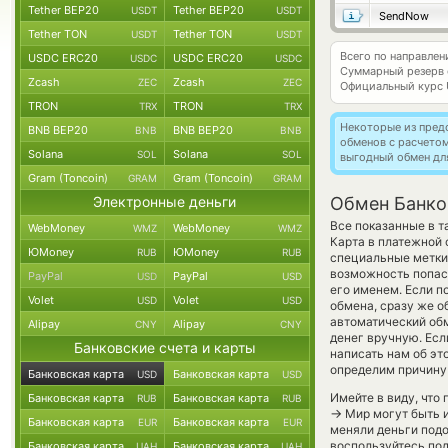
Tether BEP20
Tether BEP20
USDT
USDT
SendNow
Tether TON
Tether TON
USDT
USDT
Всего по направле
USDC ERC20
USDC ERC20
USDC
USDC
Суммарный резерв
Zcash
Zcash
ZEC
ZEC
Официальный курс
TRON
TRON
TRX
TRX
Некоторые из пред
BNB BEP20
BNB BEP20
BNB
BNB
обменов с расчето
Solana
Solana
SOL
SOL
выгодный обмен дл
Gram (Toncoin)
Gram (Toncoin)
GRAM
GRAM
Электронные деньги
Обмен Банков
Все показанные в 
WebMoney
WebMoney
WMZ
WMZ
Карта в платежной 
ЮMoney
ЮMoney
RUB
RUB
специальные метки,
возможность попас
PayPal
PayPal
USD
USD
его именем. Если п
Volet
Volet
USD
USD
обмена, сразу же о
автоматический о
Alipay
Alipay
CNY
CNY
денег вручную. Если
Банковские счета и карты
написать нам об э
определим причину 
Банковская карта
Банковская карта
USD
USD
Имейте в виду, что
Банковская карта
Банковская карта
RUB
RUB
→
Мир могут быть и
Банковская карта
Банковская карта
EUR
EUR
меняли деньги подо
воспользуйтесь под
Банковская карта
Банковская карта
UAH
UAH