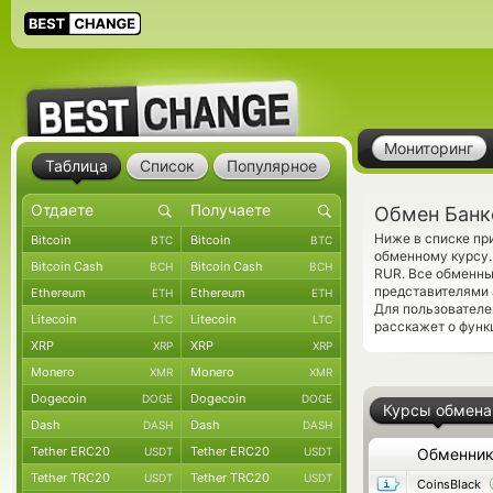
Мониторинг
Таблица
Список
Популярное
Обмен Банк
Ниже в списке пр
Bitcoin
Bitcoin
BTC
BTC
обменному курсу.
Bitcoin Cash
Bitcoin Cash
BCH
BCH
RUR. Все обменны
представителями
Ethereum
Ethereum
ETH
ETH
Для пользователе
Litecoin
Litecoin
LTC
LTC
расскажет о функ
XRP
XRP
XRP
XRP
Monero
Monero
XMR
XMR
Dogecoin
Dogecoin
DOGE
DOGE
Курсы обмена
Dash
Dash
DASH
DASH
Tether ERC20
Tether ERC20
USDT
USDT
Обменни
Tether TRC20
Tether TRC20
USDT
USDT
CoinsBlack