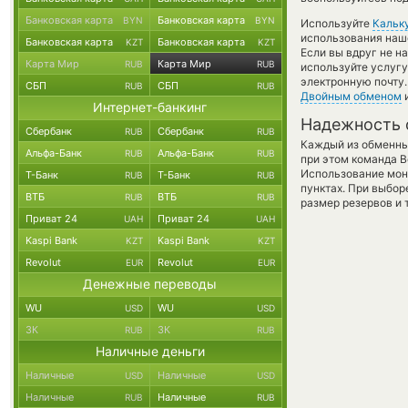
Банковская карта
Банковская карта
BYN
BYN
Используйте
Кальк
использования наше
Банковская карта
Банковская карта
KZT
KZT
Если вы вдруг не н
Карта Мир
Карта Мир
RUB
RUB
используйте услуг
электронную почту.
СБП
СБП
RUB
RUB
Двойным обменом
и
Интернет-банкинг
Надежность 
Сбербанк
Сбербанк
RUB
RUB
Каждый из обменны
Альфа-Банк
Альфа-Банк
RUB
RUB
при этом команда 
Использование мон
Т-Банк
Т-Банк
RUB
RUB
пунктах. При выбор
ВТБ
ВТБ
RUB
RUB
размер резервов и 
Приват 24
Приват 24
UAH
UAH
Kaspi Bank
Kaspi Bank
KZT
KZT
Revolut
Revolut
EUR
EUR
Денежные переводы
WU
WU
USD
USD
ЗК
ЗК
RUB
RUB
Наличные деньги
Наличные
Наличные
USD
USD
Наличные
Наличные
RUB
RUB