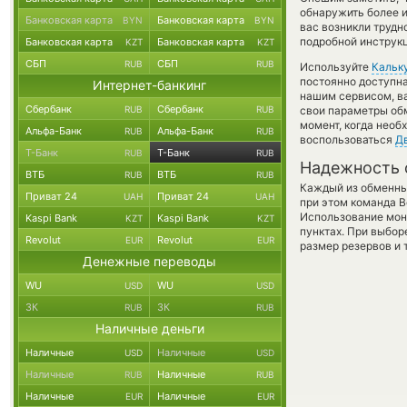
обнаружить более 
Банковская карта
Банковская карта
BYN
BYN
вас возникли трудн
подробной инструк
Банковская карта
Банковская карта
KZT
KZT
СБП
СБП
RUB
RUB
Используйте
Кальк
постоянно доступн
Интернет-банкинг
нашим сервисом, в
Сбербанк
Сбербанк
RUB
RUB
свои параметры обм
момент, когда необ
Альфа-Банк
Альфа-Банк
RUB
RUB
воспользоваться
Д
Т-Банк
Т-Банк
RUB
RUB
Надежность 
ВТБ
ВТБ
RUB
RUB
Каждый из обменны
Приват 24
Приват 24
UAH
UAH
при этом команда 
Использование мон
Kaspi Bank
Kaspi Bank
KZT
KZT
пунктах. При выбор
Revolut
Revolut
EUR
EUR
размер резервов и 
Денежные переводы
WU
WU
USD
USD
ЗК
ЗК
RUB
RUB
Наличные деньги
Наличные
Наличные
USD
USD
Наличные
Наличные
RUB
RUB
Наличные
Наличные
EUR
EUR