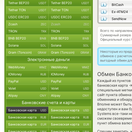
Tether BEP20
Tether BEP20
USDT
USDT
BitCash
Tether TON
Tether TON
USDT
USDT
Ex-ATM24
USDC ERC20
USDC ERC20
USDC
USDC
SendNow
Zcash
Zcash
ZEC
ZEC
Всего по направле
TRON
TRON
TRX
TRX
Суммарный резерв
BNB BEP20
BNB BEP20
BNB
BNB
Официальный курс
Solana
Solana
SOL
SOL
Некоторые из пред
Gram (Toncoin)
Gram (Toncoin)
GRAM
GRAM
обменов с расчето
Электронные деньги
выгодный обмен дл
WebMoney
WebMoney
WMZ
WMZ
Обмен Банко
ЮMoney
ЮMoney
RUB
RUB
Каждый из пунктов 
PayPal
PayPal
USD
USD
банковская карта
Volet
Volet
USD
USD
специальные метки,
сайт пункта обмена
Alipay
Alipay
CNY
CNY
обменника и обнару
Банковские счета и карты
Вполне может быть
недоступен и вам б
Банковская карта
Банковская карта
USD
USD
Systems все-таки н
Банковская карта
Банковская карта
RUB
RUB
сможем своевремен
пункт обмена валют
Банковская карта
Банковская карта
EUR
EUR
Спешим заметить, 
Банковская карта
Банковская карта
UAH
UAH