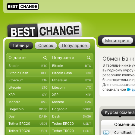
Мониторинг
Таблица
Список
Популярное
Обмен Банк
В таблице ниже у
Bitcoin
Bitcoin
BTC
BTC
выгодному курсу 
Bitcoin Cash
Bitcoin Cash
BCH
BCH
резервное количе
были тщательно п
Ethereum
Ethereum
ETH
ETH
Для пользователе
Litecoin
Litecoin
LTC
LTC
специальное
в
XRP
XRP
XRP
XRP
Monero
Monero
XMR
XMR
Dogecoin
Dogecoin
DOGE
DOGE
Курсы обмена
Dash
Dash
DASH
DASH
Tether ERC20
Tether ERC20
USDT
USDT
Обменни
Tether TRC20
Tether TRC20
USDT
USDT
CoinsBlack