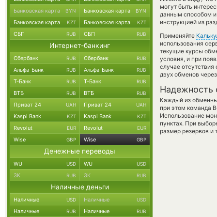
могут быть интерес
Банковская карта
Банковская карта
BYN
BYN
данным способом и
инструкцией из раз
Банковская карта
Банковская карта
KZT
KZT
СБП
СБП
RUB
RUB
Применяйте
Кальку
использования серв
Интернет-банкинг
текущие курсы обм
Сбербанк
Сбербанк
RUB
RUB
условия, и при поя
случае отсутствия
Альфа-Банк
Альфа-Банк
RUB
RUB
двух обменов через
Т-Банк
Т-Банк
RUB
RUB
Надежность 
ВТБ
ВТБ
RUB
RUB
Каждый из обменны
Приват 24
Приват 24
UAH
UAH
при этом команда 
Использование мон
Kaspi Bank
Kaspi Bank
KZT
KZT
пунктах. При выбор
Revolut
Revolut
EUR
EUR
размер резервов и 
Wise
Wise
GBP
GBP
Денежные переводы
WU
WU
USD
USD
ЗК
ЗК
RUB
RUB
Наличные деньги
Наличные
Наличные
USD
USD
Наличные
Наличные
RUB
RUB