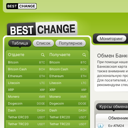
Мониторинг
Таблица
Список
Популярное
Обмен Банк
При помощи нашег
Bitcoin
Bitcoin
BTC
BTC
Банковская карт
Bitcoin Cash
Bitcoin Cash
BCH
BCH
также внимание и
доскональную про
Ethereum
Ethereum
ETH
ETH
Для посетителей,
Litecoin
Litecoin
LTC
LTC
рекомендуем спе
XRP
XRP
XRP
XRP
Monero
Monero
XMR
XMR
Dogecoin
Dogecoin
DOGE
DOGE
Курсы обмена
Dash
Dash
DASH
DASH
Tether ERC20
Tether ERC20
USDT
USDT
Обменни
Tether TRC20
Tether TRC20
USDT
USDT
Ex-ATM24