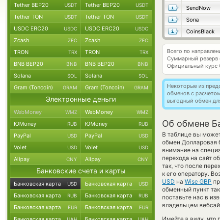
Tether BEP20
Tether BEP20
USDT
USDT
SendNow
Tether TON
Tether TON
USDT
USDT
Sona
USDC ERC20
USDC ERC20
USDC
USDC
CoinsBlack
Zcash
Zcash
ZEC
ZEC
Всего по направле
TRON
TRON
TRX
TRX
Суммарный резерв
BNB BEP20
BNB BEP20
BNB
BNB
Официальный курс
Solana
Solana
SOL
SOL
Некоторые из пред
Gram (Toncoin)
Gram (Toncoin)
GRAM
GRAM
обменов с расчето
Электронные деньги
выгодный обмен дл
WebMoney
WebMoney
WMZ
WMZ
Об обмене Ба
ЮMoney
ЮMoney
RUB
RUB
В таблице вы может
PayPal
PayPal
USD
USD
обмен Долларовая 
Volet
Volet
USD
USD
внимание на специа
перехода на сайт о
Alipay
Alipay
CNY
CNY
так, что после пер
Банковские счета и карты
к его оператору. В
USD
на
Wise GBP
пр
Банковская карта
Банковская карта
USD
USD
обменный пункт так 
Банковская карта
Банковская карта
RUB
RUB
поставьте нас в из
владельцем вебсайт
Банковская карта
Банковская карта
EUR
EUR
Имейте в виду, что
Банковская карта
Банковская карта
UAH
UAH