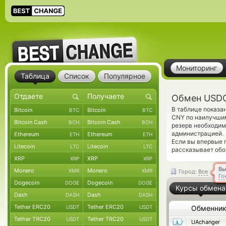
Мониторинг
Таблица
Список
Популярное
Обмен USDC
В таблице показа
Bitcoin
Bitcoin
BTC
BTC
CNY по наилучшим
Bitcoin Cash
Bitcoin Cash
BCH
BCH
резерв необходим
администрацией.
Ethereum
Ethereum
ETH
ETH
Если вы впервые 
Litecoin
Litecoin
LTC
LTC
рассказывает обо 
XRP
XRP
XRP
XRP
Вы
Monero
Monero
XMR
XMR
Город:
Все
Го
Dogecoin
Dogecoin
DOGE
DOGE
Курсы обмена
Dash
Dash
DASH
DASH
Tether ERC20
Tether ERC20
USDT
USDT
Обменни
Tether TRC20
Tether TRC20
USDT
USDT
UAchanger