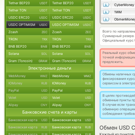
Tether BEP20
Tether BEP20
USDT
USDT
CyberMoney
Tether TON
Tether TON
USDT
USDT
1WM
USDC ERC20
USDC ERC20
USDC
USDC
ObmenMone
USDC OPTIMISM
USDC OPTIMISM
USDC
USDC
Всего по направле
Zcash
Zcash
ZEC
ZEC
Суммарный резерв
TRON
TRON
TRX
TRX
Официальный курс
BNB BEP20
BNB BEP20
BNB
BNB
Реальный курс обме
Solana
Solana
SOL
SOL
точной информации
Gram (Toncoin)
Gram (Toncoin)
GRAM
GRAM
предложить.
Электронные деньги
Обмены наличных с
WebMoney
WebMoney
WMZ
WMZ
фиксирования курс
ЮMoney
ЮMoney
сервисом в электр
RUB
RUB
PayPal
PayPal
USD
USD
В целях противоде
Volet
Volet
USD
USD
обменные пункты п
В случае если тра
Alipay
Alipay
CNY
CNY
обменную операци
Банковские счета и карты
соблюдения требов
Банковская карта
Банковская карта
USD
USD
Обмен USD C
Банковская карта
Банковская карта
RUB
RUB
Каждый из пунктов 
Банковская карта
Банковская карта
EUR
EUR