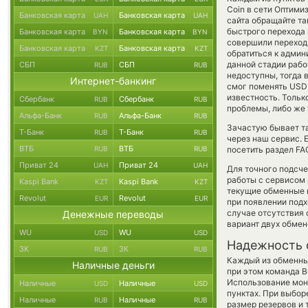
Coin в сети Оптими
Банковская карта
Банковская карта
UAH
UAH
сайта обращайте та
быстрого перехода 
Банковская карта
Банковская карта
BYN
BYN
совершили переход
Банковская карта
Банковская карта
KZT
KZT
обратиться к админ
данной стадии раб
СБП
СБП
RUB
RUB
недоступны, тогда 
Интернет-банкинг
смог поменять USD C
известность. Толь
Сбербанк
Сбербанк
RUB
RUB
проблемы, либо же 
Альфа-Банк
Альфа-Банк
RUB
RUB
Зачастую бывает т
Т-Банк
Т-Банк
RUB
RUB
через наш сервис. 
ВТБ
ВТБ
RUB
RUB
посетить раздел FA
Приват 24
Приват 24
UAH
UAH
Для точного подсче
работы с сервисом 
Kaspi Bank
Kaspi Bank
KZT
KZT
текущие обменные 
Revolut
Revolut
EUR
EUR
при появлении подх
случае отсутствия
Денежные переводы
вариант двух обмен
WU
WU
USD
USD
Надежность 
ЗК
ЗК
RUB
RUB
Каждый из обменны
Наличные деньги
при этом команда 
Использование мон
Наличные
Наличные
USD
USD
пунктах. При выбор
Наличные
Наличные
RUB
RUB
размер резервов и 