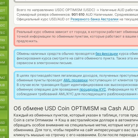
SDT
Всего по направлению USDC OPTIMISM (USDC)
Наличные AUD работа
→
SDT
Суммарный резерв обменников:
901 610
AUD Наличными.
Средневзвеше
SDC
Официальный курс
USD/AUD
от
Резервного банка Австралии
на текущее
SDC
Реальный курс обмена зависит от города, в котором работает обменны
ZEC
точной информации по обменным пунктам, которые работают в вашем г
TRX
предложить.
BNB
Обмены наличных средств обычно проводятся
без фиксации
курса обмен
SOL
фиксирования курса смотрите на сайте обменного пункта. Также эта 
RAM
сервисом в электронном письме.
В целях противодействия легализации доходов, полученных преступны
MZ
обменные пункты проводят
AML-проверки
поступающих от клиентов тр
В случае если транзакция будет идентифицирована как высокорискова
RUB
обменную операцию для проведения
процедуры KYC
. Информация по K
USD
соблюдения требований AML/KYC для последующего разблокирования с
USD
Об обмене USD Coin OPTIMISM на Cash AUD
CNY
Каждый из обменных пунктов, который указан в таблице, готов пр
→
Coin в сети Оптимизм
Кэш в австралийском долларе в автоматич
USD
обращать особое внимание на специальные метки, которые могут 
обменника. Для того, чтобы перейти на сайт интересующего вас пу
RUB
кликнуть мышью на строчку с его названием. Если после перехода 
EUR