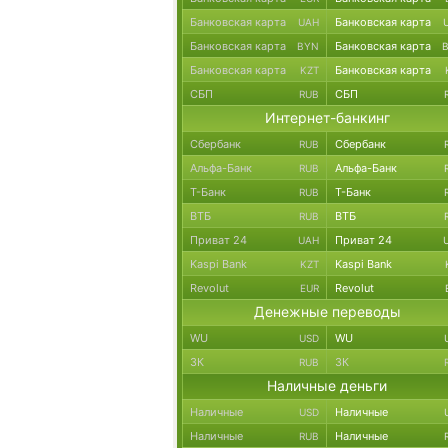
Банковская карта
Банковская карта
UAH
Банковская карта
Банковская карта
BYN
Банковская карта
Банковская карта
KZT
СБП
СБП
RUB
Интернет-банкинг
Сбербанк
Сбербанк
RUB
Альфа-Банк
Альфа-Банк
RUB
Т-Банк
Т-Банк
RUB
ВТБ
ВТБ
RUB
Приват 24
Приват 24
UAH
Kaspi Bank
Kaspi Bank
KZT
Revolut
Revolut
EUR
Денежные переводы
WU
WU
USD
ЗК
ЗК
RUB
Наличные деньги
Наличные
Наличные
USD
Наличные
Наличные
RUB