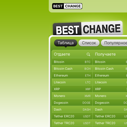
Таблица
Список
Популярно
Bitcoin
Bitcoin
BTC
Bitcoin Cash
Bitcoin Cash
BCH
Ethereum
Ethereum
ETH
Litecoin
Litecoin
LTC
XRP
XRP
XRP
Monero
Monero
XMR
Dogecoin
Dogecoin
DOGE
D
Dash
Dash
DASH
D
Tether ERC20
Tether ERC20
USDT
U
Tether TRC20
Tether TRC20
USDT
U