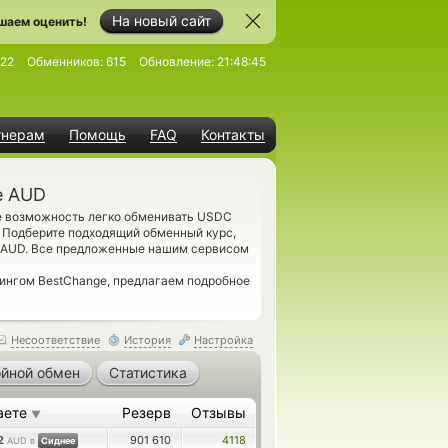
На новый сайт
шаем оценить!
22
Обменников:
615
Обновление:
21:48:45
тнерам
Помощь
FAQ
Контакты
е AUD
те возможность легко обменивать USDC
 Подберите подходящий обменный курс,
h AUD. Все предложенные нашим сервисом
рингом BestChange, предлагаем подробное
Несоответствие
История
Настройка
йной обмен
Статистика
аете
Резерв
Отзывы
▼
92
901 610
4118
AUD в
Сиднее