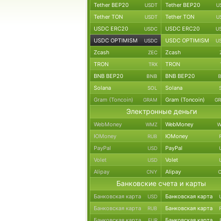
Tether BEP20
Tether BEP20
USDT
U
Tether TON
Tether TON
USDT
U
USDC ERC20
USDC ERC20
USDC
U
USDC OPTIMISM
USDC OPTIMISM
USDC
U
Zcash
Zcash
ZEC
TRON
TRON
TRX
BNB BEP20
BNB BEP20
BNB
Solana
Solana
SOL
Gram (Toncoin)
Gram (Toncoin)
GRAM
G
Электронные деньги
WebMoney
WebMoney
WMZ
W
ЮMoney
ЮMoney
RUB
PayPal
PayPal
USD
Volet
Volet
USD
Alipay
Alipay
CNY
Банковские счета и карты
Банковская карта
Банковская карта
USD
Банковская карта
Банковская карта
RUB
Банковская карта
Банковская карта
EUR