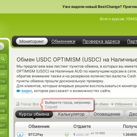
Уже видели новый BestChange? Пригла
Всего курсов:
10645
Мониторинг
Обменники
Проверка адреса
Пар
е
Обмен USDC OPTIMISM (USDC) на Наличны
Мы предлагаем вам листинг пунктов обмена, в которых вы имее
BTC
OPTIMISM (USDC) на Наличные AUD по наилучшим курсам в сети.
BCH
обратив внимание также и на резервное количество валюты Cas
пункты обмена прошли доскональную проверку.
ETH
Для клиентов, которые впервые решили воспользоваться монито
LTC
видео
, которое расскажет о возможностях сайта.
XRP
Выберите город, например:
XMR
Город:
Все
Обратный обмен
Избранное
Сидней
OGE
Курсы обмена
Калькулятор
Оповещение
Дво
ASH
SDT
Обменник
Отдаете
Получ
SDT
от 10 990
BTC2Pay
1
1.3648
USDC OP