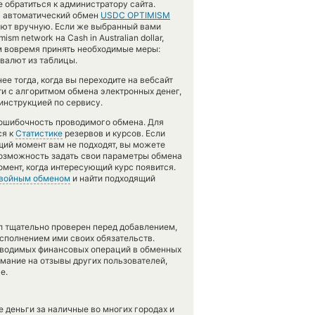
обратиться к администратору сайта.
а автоматический обмен
USDC OPTIMISM
лют вручную. Если же выбранный вами
sm network на Cash in Australian dollar,
м вовремя принять необходимые меры:
валют из таблицы.
е тогда, когда вы переходите на вебсайт
ти с алгоритмом обмена электронных денег,
инструкцией по сервису.
зошибочность проводимого обмена. Для
ся к
Статистике
резервов и курсов. Если
щий момент вам не подходят, вы можете
возможность задать свои параметры обмена
омент, когда интересующий курс появится.
войным обменом
и найти подходящий
л тщательно проверен перед добавлением,
сполнением ими своих обязательств.
оводимых финансовых операций в обменных
имание на отзывы других пользователей,
е.
 деньги за наличные во многих городах и