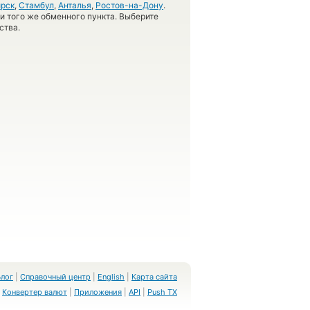
рск
,
Стамбул
,
Анталья
,
Ростов-на-Дону
.
 и того же обменного пункта. Выберите
ства.
Блог
|
Справочный центр
|
English
|
Карта сайта
Конвертер валют
|
Приложения
|
API
|
Push TX