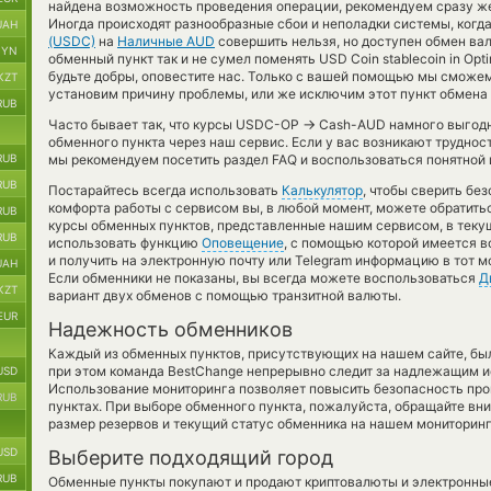
найдена возможность проведения операции, рекомендуем сразу же 
Иногда происходят разнообразные сбои и неполадки системы, когд
UAH
(USDC)
на
Наличные AUD
совершить нельзя, но доступен обмен ва
BYN
обменный пункт так и не сумел поменять USD Coin stablecoin in Optimi
будьте добры, оповестите нас. Только с вашей помощью мы сможе
KZT
установим причину проблемы, или же исключим этот пункт обмена 
RUB
→
Часто бывает так, что курсы USDC-OP
Cash-AUD намного выгодне
обменного пункта через наш сервис. Если у вас возникают труднос
RUB
мы рекомендуем посетить раздел FAQ и воспользоваться понятной 
RUB
Постарайтесь всегда использовать
Калькулятор
, чтобы сверить бе
комфорта работы с сервисом вы, в любой момент, можете обратить
RUB
курсы обменных пунктов, представленные нашим сервисом, в теку
RUB
использовать функцию
Оповещение
, с помощью которой имеется 
и получить на электронную почту или Telegram информацию в тот м
UAH
Если обменники не показаны, вы всегда можете воспользоваться
Д
KZT
вариант двух обменов с помощью транзитной валюты.
EUR
Надежность обменников
Каждый из обменных пунктов, присутствующих на нашем сайте, бы
при этом команда BestChange непрерывно следит за надлежащим и
USD
Использование мониторинга позволяет повысить безопасность пр
RUB
пунктах. При выборе обменного пункта, пожалуйста, обращайте вн
размер резервов и текущий статус обменника на нашем мониторинг
USD
Выберите подходящий город
RUB
Обменные пункты покупают и продают криптовалюты и электронные