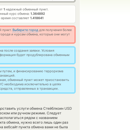
ет
1
надежный обменный пункт.
нный курс обмена:
1.364892
 время составляет
1.418641
й пункт.
Выберите город
для получения более
ороде и курсам обмена, которые они могут
а после создания заявки. Условия
информация будет продублирована обменным
м путем, и финансированию терроризма
анзакций.
нная, обменный пункт может приостановить
YC необходима исключительно в целях
редств, отправленных в транзакции.
едоставить услуги обмена Стейблкоин USD
еском или ручном режиме. Следует
располагаться рядом с названием
нкта обмена, нужно всего лишь один раз
на вебсайт пункта обмена вами не была