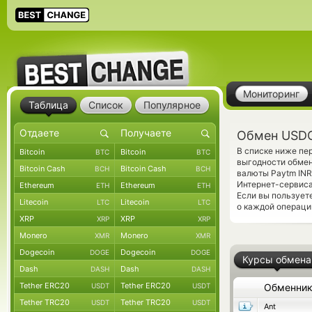
Мониторинг
Таблица
Список
Популярное
Обмен USDC
В списке ниже п
Bitcoin
Bitcoin
BTC
BTC
выгодности обмен
Bitcoin Cash
Bitcoin Cash
BCH
BCH
валюты Paytm INR
Интернет-сервиса
Ethereum
Ethereum
ETH
ETH
Если вы пользует
Litecoin
Litecoin
LTC
LTC
о каждой операции
XRP
XRP
XRP
XRP
Monero
Monero
XMR
XMR
Dogecoin
Dogecoin
DOGE
DOGE
Курсы обмена
Dash
Dash
DASH
DASH
Tether ERC20
Tether ERC20
USDT
USDT
Обменни
Tether TRC20
Tether TRC20
USDT
USDT
Ant