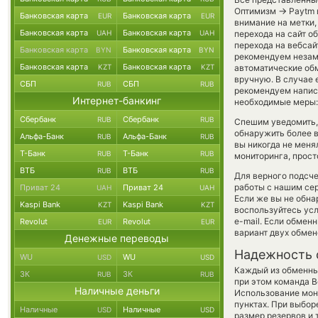
→
Оптимизм
Paytm 
Банковская карта
Банковская карта
EUR
EUR
внимание на метки,
Банковская карта
Банковская карта
UAH
UAH
перехода на сайт о
перехода на вебса
Банковская карта
Банковская карта
BYN
BYN
рекомендуем незаме
Банковская карта
Банковская карта
KZT
KZT
автоматические о
вручную. В случае е
СБП
СБП
RUB
RUB
рекомендуем напис
Интернет-банкинг
необходимые меры: 
Сбербанк
Сбербанк
RUB
RUB
Спешим уведомить,
обнаружить более
Альфа-Банк
Альфа-Банк
RUB
RUB
вы никогда не меня
Т-Банк
Т-Банк
RUB
RUB
мониторинга, прост
ВТБ
ВТБ
RUB
RUB
Для верного подсче
работы с нашим сер
Приват 24
Приват 24
UAH
UAH
Если же вы не обна
Kaspi Bank
Kaspi Bank
KZT
KZT
воспользуйтесь ус
e-mail. Если обмен
Revolut
Revolut
EUR
EUR
вариант двух обме
Денежные переводы
Надежность 
WU
WU
USD
USD
Каждый из обменны
ЗК
ЗК
RUB
RUB
при этом команда 
Наличные деньги
Использование мон
пунктах. При выбор
Наличные
Наличные
USD
USD
размер резервов и 