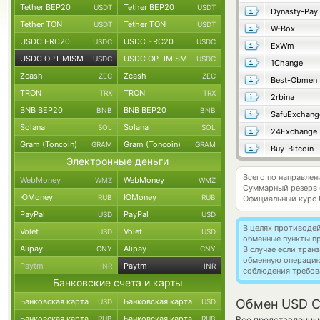
Tether BEP20
Tether BEP20
USDT
USDT
Dynasty-Pay
Tether TON
Tether TON
USDT
USDT
W-Box
USDC ERC20
USDC ERC20
USDC
USDC
ExWm
USDC OPTIMISM
USDC OPTIMISM
USDC
USDC
1Change
Zcash
Zcash
ZEC
ZEC
Best-Obmen
TRON
TRON
TRX
TRX
2rbina
BNB BEP20
BNB BEP20
BNB
BNB
SafuExchang
Solana
Solana
SOL
SOL
24Exchange
Gram (Toncoin)
Gram (Toncoin)
GRAM
GRAM
Buy-Bitcoin
Электронные деньги
Всего по направле
WebMoney
WebMoney
WMZ
WMZ
Суммарный резерв
ЮMoney
ЮMoney
RUB
RUB
Официальный курс
PayPal
PayPal
USD
USD
В целях противоде
Volet
Volet
USD
USD
обменные пункты п
Alipay
Alipay
CNY
CNY
В случае если тра
обменную операци
Paytm
Paytm
INR
INR
соблюдения требов
Банковские счета и карты
Банковская карта
Банковская карта
Обмен USD C
USD
USD
Банковская карта
Банковская карта
RUB
RUB
Все представленные