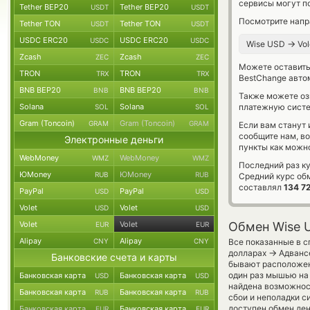
сервисы могут по
Tether BEP20
Tether BEP20
USDT
USDT
Посмотрите напр
Tether TON
Tether TON
USDT
USDT
USDC ERC20
USDC ERC20
USDC
USDC
→
Wise USD
Vol
Zcash
Zcash
ZEC
ZEC
Можете оставит
TRON
TRON
TRX
TRX
BestChange авто
BNB BEP20
BNB BEP20
BNB
BNB
Также можете о
Solana
Solana
платежную систе
SOL
SOL
Gram (Toncoin)
Gram (Toncoin)
GRAM
GRAM
Если вам станут
сообщите нам, в
Электронные деньги
пункты как можно
WebMoney
WebMoney
WMZ
WMZ
Последний раз ку
ЮMoney
ЮMoney
RUB
RUB
Средний курс об
составлял
134 7
PayPal
PayPal
USD
USD
Volet
Volet
USD
USD
Volet
Volet
Обмен Wise U
EUR
EUR
Alipay
Alipay
CNY
CNY
Все показанные в с
→
долларах
Адвансе
Банковские счета и карты
бывают расположены
один раз мышью на 
Банковская карта
Банковская карта
USD
USD
найдена возможност
Банковская карта
Банковская карта
RUB
RUB
сбои и неполадки с
доступен обмен ден
Банковская карта
Банковская карта
EUR
EUR