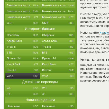
просим оповестить
Банковская карта
Банковская карта
UAH
UAH
администратором пу
Банковская карта
Банковская карта
BYN
BYN
Имейте в виду, что
Банковская карта
Банковская карта
KZT
KZT
EUR могут быть выг
алгоритмом обмена 
СБП
СБП
RUB
RUB
инструкцией по сер
Интернет-банкинг
Используйте
Кальк
Сбербанк
Сбербанк
RUB
RUB
использования серв
текущие курсы обм
Альфа-Банк
Альфа-Банк
RUB
RUB
и при появлении по
Т-Банк
Т-Банк
RUB
RUB
показаны, вы, в лю
помощью транзитно
ВТБ
ВТБ
RUB
RUB
Приват 24
Приват 24
UAH
UAH
Безопасност
Kaspi Bank
Kaspi Bank
KZT
KZT
Каждый из обменны
при этом команда 
Revolut
Revolut
EUR
EUR
Использование мон
Wise
Wise
USD
USD
пунктах. При выбор
размер резервов и 
Денежные переводы
WU
WU
USD
USD
ЗК
ЗК
RUB
RUB
Наличные деньги
Наличные
Наличные
USD
USD