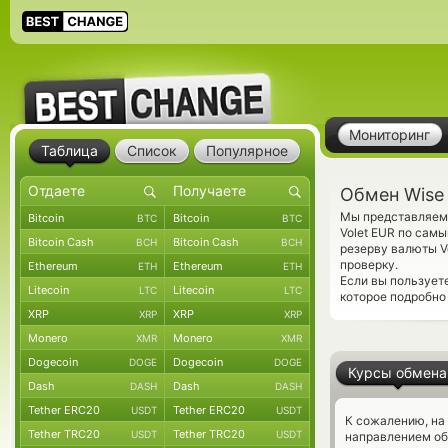
Мониторинг
Таблица
Список
Популярное
Обмен Wise 
Мы представляем 
Bitcoin
Bitcoin
BTC
BTC
Volet EUR по сам
Bitcoin Cash
Bitcoin Cash
BCH
BCH
резерву валюты V
проверку.
Ethereum
Ethereum
ETH
ETH
Если вы пользует
Litecoin
Litecoin
LTC
LTC
которое подробно
XRP
XRP
XRP
XRP
Monero
Monero
XMR
XMR
Dogecoin
Dogecoin
DOGE
DOGE
Курсы обмена
Dash
Dash
DASH
DASH
Tether ERC20
Tether ERC20
USDT
USDT
К сожалению, на
Tether TRC20
Tether TRC20
USDT
USDT
направлением о