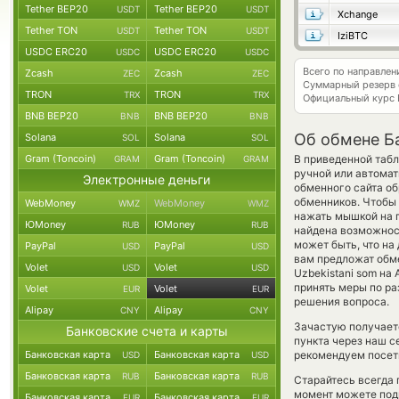
Tether BEP20
Tether BEP20
USDT
USDT
Xchange
Tether TON
Tether TON
USDT
USDT
IziBTC
USDC ERC20
USDC ERC20
USDC
USDC
Всего по направле
Zcash
Zcash
ZEC
ZEC
Суммарный резерв
TRON
TRON
TRX
TRX
Официальный курс
BNB BEP20
BNB BEP20
BNB
BNB
Об обмене Ба
Solana
Solana
SOL
SOL
Gram (Toncoin)
Gram (Toncoin)
В приведенной табл
GRAM
GRAM
ручной или автомат
Электронные деньги
обменного сайта об
обменников. Чтобы 
WebMoney
WebMoney
WMZ
WMZ
нажать мышкой на п
ЮMoney
ЮMoney
RUB
RUB
найдена возможност
может быть, что н
PayPal
PayPal
USD
USD
вам предложат обме
Volet
Volet
USD
USD
Uzbekistani som на
принять меры по ра
Volet
Volet
EUR
EUR
решения вопроса.
Alipay
Alipay
CNY
CNY
Зачастую получаетс
Банковские счета и карты
пункта через наш с
Банковская карта
Банковская карта
рекомендуем посети
USD
USD
Банковская карта
Банковская карта
RUB
RUB
Старайтесь всегда
момент можете под
Банковская карта
Банковская карта
EUR
EUR