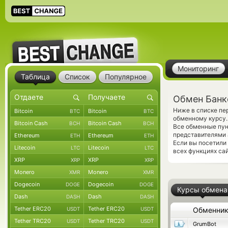
Мониторинг
Таблица
Список
Популярное
Обмен Банко
Ниже в списке пе
Bitcoin
Bitcoin
BTC
BTC
обменному курсу.
Bitcoin Cash
Bitcoin Cash
BCH
BCH
Все обменные пун
представителями
Ethereum
Ethereum
ETH
ETH
Если вы посетили
Litecoin
Litecoin
LTC
LTC
всех функциях сай
XRP
XRP
XRP
XRP
Monero
Monero
XMR
XMR
Dogecoin
Dogecoin
DOGE
DOGE
Курсы обмена
Dash
Dash
DASH
DASH
Tether ERC20
Tether ERC20
USDT
USDT
Обменни
Tether TRC20
Tether TRC20
USDT
USDT
GrumBot