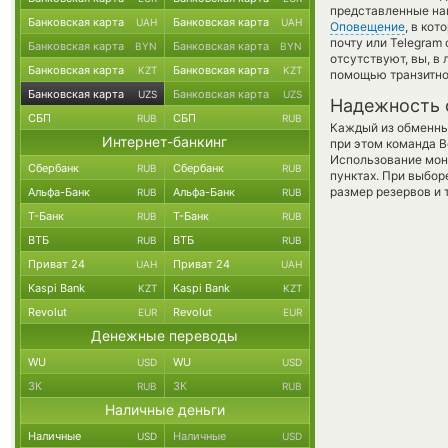
представленные наш
Банковская карта
Банковская карта
UAH
UAH
Оповещение
, в ко
почту или Telegram
Банковская карта
Банковская карта
BYN
BYN
отсутствуют, вы, в
Банковская карта
Банковская карта
KZT
KZT
помощью транзитно
Банковская карта
Банковская карта
UZS
UZS
Надежность 
СБП
СБП
RUB
RUB
Каждый из обменны
Интернет-банкинг
при этом команда 
Использование мон
Сбербанк
Сбербанк
RUB
RUB
пунктах. При выбор
размер резервов и 
Альфа-Банк
Альфа-Банк
RUB
RUB
Т-Банк
Т-Банк
RUB
RUB
ВТБ
ВТБ
RUB
RUB
Приват 24
Приват 24
UAH
UAH
Kaspi Bank
Kaspi Bank
KZT
KZT
Revolut
Revolut
EUR
EUR
Денежные переводы
WU
WU
USD
USD
ЗК
ЗК
RUB
RUB
Наличные деньги
Наличные
Наличные
USD
USD